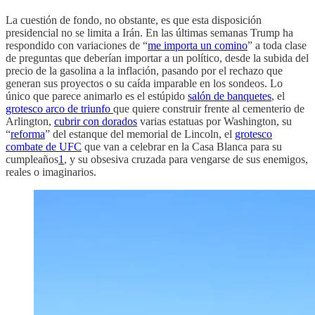
La cuestión de fondo, no obstante, es que esta disposición
presidencial no se limita a Irán. En las últimas semanas Trump ha
respondido con variaciones de “
me importa un comino
” a toda clase
de preguntas que deberían importar a un político, desde la subida del
precio de la gasolina a la inflación, pasando por el rechazo que
generan sus proyectos o su caída imparable en los sondeos. Lo
único que parece animarlo es el estúpido
salón de banquetes
, el
grotesco arco de triunfo
que quiere construir frente al cementerio de
Arlington,
cubrir con dorados
varias estatuas por Washington, su
“
reforma
” del estanque del memorial de Lincoln, el
grotesco
combate de UFC
que van a celebrar en la Casa Blanca para su
cumpleaños
1
, y su obsesiva cruzada para vengarse de sus enemigos,
reales o imaginarios.