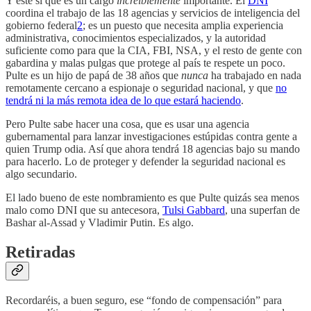
Y este sí que es un cargo
increíblemente
importante. El
DNI
coordina el trabajo de las 18 agencias y servicios de inteligencia del
gobierno federal
2
; es un puesto que necesita amplia experiencia
administrativa, conocimientos especializados, y la autoridad
suficiente como para que la CIA, FBI, NSA, y el resto de gente con
gabardina y malas pulgas que protege al país te respete un poco.
Pulte es un hijo de papá de 38 años que
nunca
ha trabajado en nada
remotamente cercano a espionaje o seguridad nacional, y que
no
tendrá ni la más remota idea de lo que estará haciendo
.
Pero Pulte sabe hacer una cosa, que es usar una agencia
gubernamental para lanzar investigaciones estúpidas contra gente a
quien Trump odia. Así que ahora tendrá 18 agencias bajo su mando
para hacerlo. Lo de proteger y defender la seguridad nacional es
algo secundario.
El lado bueno de este nombramiento es que Pulte quizás sea menos
malo como DNI que su antecesora,
Tulsi Gabbard
, una superfan de
Bashar al-Assad y Vladimir Putin. Es algo.
Retiradas
Recordaréis, a buen seguro, ese “fondo de compensación” para