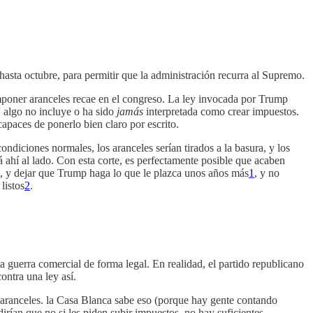
 hasta octubre, para permitir que la administración recurra al Supremo.
imponer aranceles recae en el congreso. La ley invocada por Trump
” algo no incluye o ha sido
jamás
interpretada como crear impuestos.
capaces de ponerlo bien claro por escrito.
ondiciones normales, los aranceles serían tirados a la basura, y los
á ahí al lado. Con esta corte, es perfectamente posible que acaben
es, y dejar que Trump haga lo que le plazca unos años más
1
, y no
listos
2
.
a guerra comercial de forma legal. En realidad, el partido republicano
ontra una ley así.
os aranceles. la Casa Blanca sabe eso (porque hay gente contando
irían que no si les piden subir impuestos, no hay suficientes