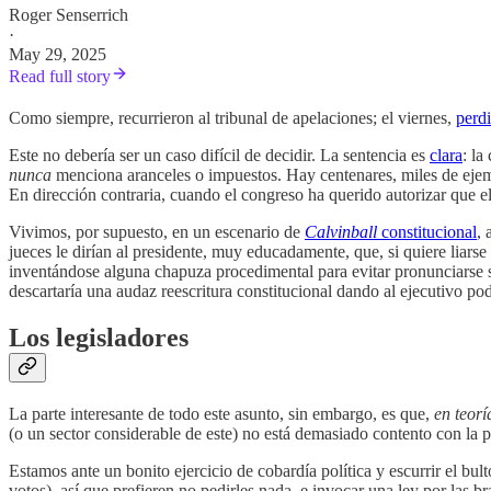
Roger Senserrich
·
May 29, 2025
Read full story
Como siempre, recurrieron al tribunal de apelaciones; el viernes,
perdi
Este no debería ser un caso difícil de decidir. La sentencia es
clara
: la
nunca
menciona aranceles o impuestos. Hay centenares, miles de ejemp
En dirección contraria, cuando el congreso ha querido autorizar que el
Vivimos, por supuesto, en un escenario de
Calvinball
constitucional
, 
jueces le dirían al presidente, muy educadamente, que, si quiere liars
inventándose alguna chapuza procedimental para evitar pronunciarse sob
descartaría una audaz reescritura constitucional dando al ejecutivo pod
Los legisladores
La parte interesante de todo este asunto, sin embargo, es que,
en teorí
(o un sector considerable de este) no está demasiado contento con la p
Estamos ante un bonito ejercicio de cobardía política y escurrir el bu
votos), así que prefieren no pedirles nada, e invocar una ley por las 