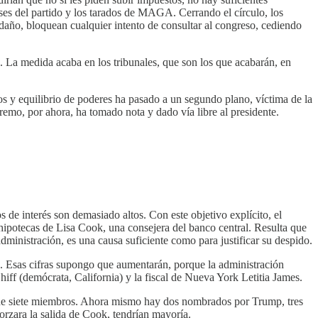
ases del partido y los tarados de MAGA. Cerrando el círculo, los
 daño, bloquean cualquier intento de consultar al congreso, cediendo
n. La medida acaba en los tribunales, que son los que acabarán, en
s y equilibrio de poderes ha pasado a un segundo plano, víctima de la
remo, por ahora, ha tomado nota y dado vía libre al presidente.
 de interés son demasiado altos. Con este objetivo explícito, el
 hipotecas de Lisa Cook, una consejera del banco central. Resulta que
administración, es una causa suficiente como para justificar su despido.
. Esas cifras supongo que aumentarán, porque la administración
iff (demócrata, California) y la fiscal de Nueva York Letitia James.
tiene siete miembros. Ahora mismo hay dos nombrados por Trump, tres
rzara la salida de Cook, tendrían mayoría.