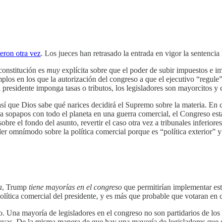
eron otra vez
. Los jueces han retrasado la entrada en vigor la sentencia
 constitución es
muy
explícita sobre que el poder de subir impuestos e 
los en los que la autorización del congreso a que el ejecutivo “regule
 presidente imponga tasas o tributos, los legisladores son mayorcitos y 
así que Dios sabe qué narices decidirá el Supremo sobre la materia. En c
e a sopapos con todo el planeta en una guerra comercial, el Congreso est
re el fondo del asunto, revertir el caso otra vez a tribunales inferior
er omnímodo sobre la política comercial porque es “política exterior” y 
a
, Trump
tiene mayorías en el congreso
que permitirían implementar est
olítica comercial del presidente, y es más que probable que votaran en c
lto. Una mayoría de legisladores en el congreso no son partidarios de l
bravas. De la misma manera de que hay una mayoría de legisladores que d