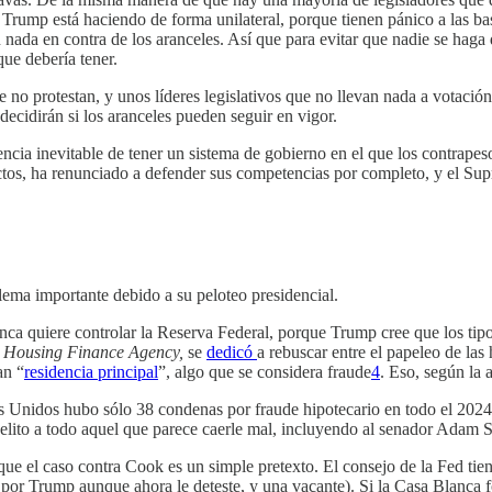
e Trump está haciendo de forma unilateral, porque tienen pánico a las b
n nada en contra de los aranceles. Así que para evitar que nadie se haga
que debería tener.
 no protestan, y unos líderes legislativos que no llevan nada a votació
 decidirán si los aranceles pueden seguir en vigor.
cia inevitable de tener un sistema de gobierno en el que los contrapeso
ctos, ha renunciado a defender sus competencias por completo, y el Sup
lema importante debido a su peloteo presidencial.
nca quiere controlar la Reserva Federal, porque Trump cree que los tipos
 Housing Finance Agency,
se
dedicó
a rebuscar entre el papeleo de las
an “
residencia principal
”, algo que se considera fraude
4
. Eso, según la 
s Unidos hubo sólo 38 condenas por fraude hipotecario en todo el 2024
delito a todo aquel que parece caerle mal, incluyendo al senador Adam Sh
 que el caso contra Cook es un simple pretexto. El consejo de la Fed 
or Trump aunque ahora le deteste, y una vacante). Si la Casa Blanca fo