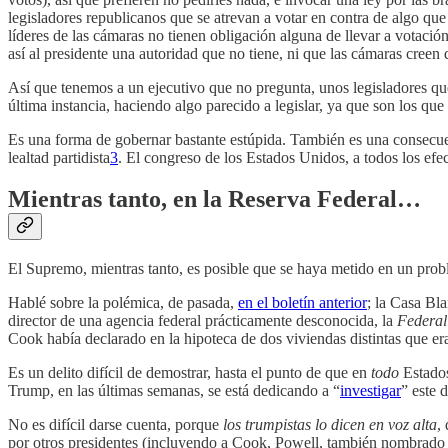
legisladores republicanos que se atrevan a votar en contra de algo qu
líderes de las cámaras no tienen obligación alguna de llevar a votació
así al presidente una autoridad que no tiene, ni que las cámaras creen 
Así que tenemos a un ejecutivo que no pregunta, unos legisladores que
última instancia, haciendo algo parecido a legislar, ya que son los que
Es una forma de gobernar bastante estúpida. También es una consecuen
lealtad partidista
3
. El congreso de los Estados Unidos, a todos los efe
Mientras tanto, en la Reserva Federal…
El Supremo, mientras tanto, es posible que se haya metido en un prob
Hablé sobre la polémica, de pasada,
en el boletín anterior
; la Casa Bla
director de una agencia federal prácticamente desconocida, la
Federal
Cook había declarado en la hipoteca de dos viviendas distintas que er
Es un delito difícil de demostrar, hasta el punto de que en
todo
Estado
Trump, en las últimas semanas, se está dedicando a “
investigar
” este 
No es difícil darse cuenta, porque
los trumpistas lo dicen en voz alta
,
por otros presidentes (incluyendo a Cook, Powell, también nombrado p