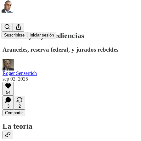
Sobre leyes y obediencias
Suscribirse
Iniciar sesión
Aranceles, reserva federal, y jurados rebeldes
Roger Senserrich
sep 02, 2025
54
3
2
Compartir
La teoría