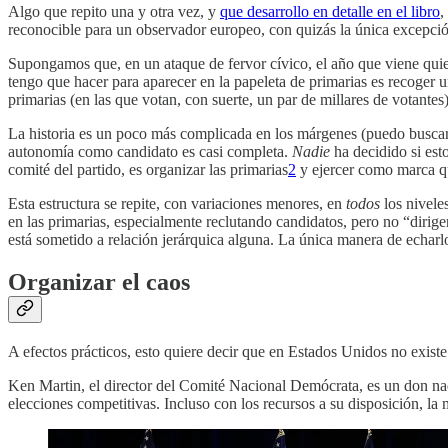
Algo que repito una y otra vez, y
que desarrollo en detalle en el libro
,
reconocible para un observador europeo, con quizás la única excepció
Supongamos que, en un ataque de fervor cívico, el año que viene quiero
tengo que hacer para aparecer en la papeleta de primarias es recoger 
primarias (en las que votan, con suerte, un par de millares de votantes)
La historia es un poco más complicada en los márgenes (puedo buscar e
autonomía como candidato es casi completa.
Nadie
ha decidido si est
comité del partido, es organizar las primarias
2
y ejercer como marca q
Esta estructura se repite, con variaciones menores, en
todos
los niveles
en las primarias, especialmente reclutando candidatos, pero no “dirig
está sometido a relación jerárquica alguna. La única manera de echarlo
Organizar el caos
A efectos prácticos, esto quiere decir que en Estados Unidos no existe 
Ken Martin, el director del Comité Nacional Demócrata, es un don nadi
elecciones competitivas. Incluso con los recursos a su disposición, la