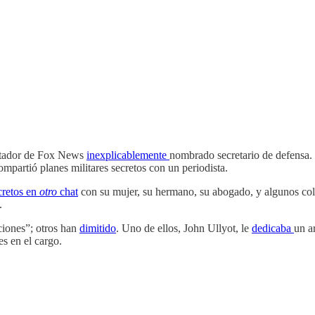
entador de Fox News
inexplicablemente
nombrado secretario de defensa.
mpartió planes militares secretos con un periodista.
cretos en
otro
chat
con su mujer, su hermano, su abogado, y algunos col
.
aciones”; otros han
dimitido
. Uno de ellos, John Ullyot, le
dedicaba
un a
es en el cargo.