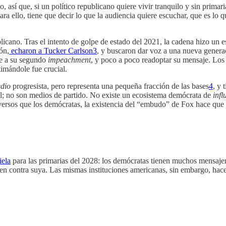
, así que, si un político republicano quiere vivir tranquilo y sin primar
para ello, tiene que decir lo que la audiencia quiere escuchar, que es lo
licano. Tras el intento de golpe de estado del 2021, la cadena hizo un 
ón,
echaron a Tucker Carlson
3
, y buscaron dar voz a una nueva genera
se a su segundo
impeachment
, y poco a poco readoptar su mensaje. Los 
imándole fue crucial.
dio
progresista, pero representa una pequeña fracción de las bases
4
, y 
al; no son medios de partido. No existe un ecosistema demócrata de
infl
versos que los demócratas, la existencia del “embudo” de Fox hace que
iela
para las primarias del 2028: los demócratas tienen muchos mensajer
o en contra suya. Las mismas instituciones americanas, sin embargo, ha