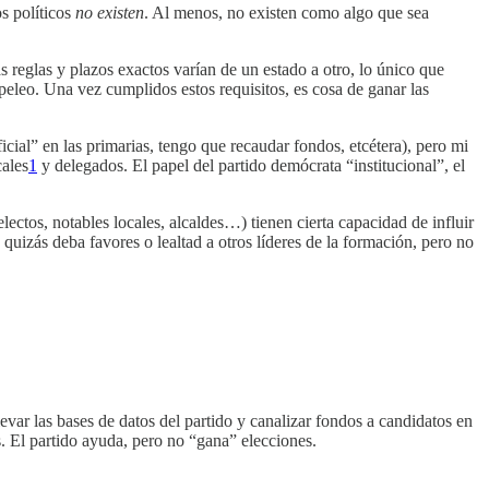
os políticos
no existen
. Al menos, no existen como algo que sea
s reglas y plazos exactos varían de un estado a otro, lo único que
peleo. Una vez cumplidos estos requisitos, es cosa de ganar las
ial” en las primarias, tengo que recaudar fondos, etcétera), pero mi
cales
1
y delegados. El papel del partido demócrata “institucional”, el
electos, notables locales, alcaldes…) tienen cierta capacidad de influir
uizás deba favores o lealtad a otros líderes de la formación, pero no
var las bases de datos del partido y canalizar fondos a candidatos en
s. El partido ayuda, pero no “gana” elecciones.