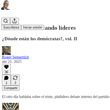
Demócratas buscando líderes
Suscribirse
Iniciar sesión
¿Dónde están los demócratas?, vol. II
Roger Senserrich
abr 21, 2025
36
1
2
Compartir
El otro día hablaba sobre el triste, plañidero debate interno del parti