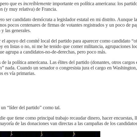
 pero que es
increíblemente
importante en política americana: los partid
n (y muy relativa) de Francia.
 ser candidato demócrata a legislador estatal en mi distrito. Aunque la
unos pocos centenares de firmas de votantes registrados y un poco de pa
 y las generales.
l apoyo del comité local del partido para aparecer como candidato “ofic
oy en listas o no, ni me he tenido que comer militancia, agrupaciones lo
ue agrupa a candidatos-no-de-derechas, pero poco más.
 de la política americana. Las élites del partido (donantes, otros cargos 
en” nada. Cuando un senador o congresista jura el cargo en Washington, q
s es vía primarias.
un “líder del partido” como tal.
e que tiene como principal trabajo recaudar dinero, hacer encuestas, lle
 mayoría de las donaciones van directas a las campañas de los candidato