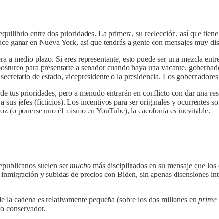
equilibrio entre dos prioridades. La primera, su reelección, así que tien
ace ganar en Nueva York, así que tendrás a gente con mensajes muy dist
ra a medio plazo. Si eres representante, esto puede ser una mezcla ent
ostureo para presentarte a senador cuando haya una vacante, gobernador 
 secretario de estado, vicepresidente o la presidencia. Los gobernadores
de tus prioridades, pero a menudo entrarán en conflicto con dar una res
 sus jefes (ficticios). Los incentivos para ser originales y ocurrentes 
oz (o ponerse uno él mismo en YouTube), la cacofonía es inevitable.
republicanos suelen ser
mucho
más disciplinados en su mensaje que los 
migración y subidas de precios con Biden, sin apenas disensiones in
e la cadena es relativamente pequeña (sobre los dos millones en
prime 
to conservador.