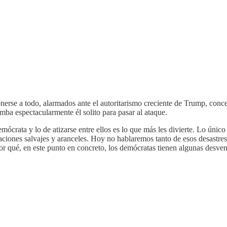
onerse a todo, alarmados ante el autoritarismo creciente de Trump, con
amba espectacularmente él solito para pasar al ataque.
mócrata y lo de atizarse entre ellos es lo que más les divierte. Lo úni
aciones salvajes y aranceles. Hoy no hablaremos tanto de esos desastre
or qué, en este punto en concreto, los demócratas tienen algunas desvent