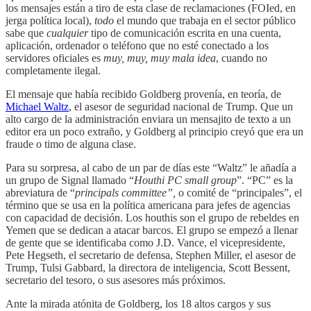
los mensajes están a tiro de esta clase de reclamaciones (FOIed, en
jerga política local),
todo
el mundo que trabaja en el sector público
sabe que
cualquier
tipo de comunicación escrita en una cuenta,
aplicación, ordenador o teléfono que no esté conectado a los
servidores oficiales es
muy, muy, muy mala idea
, cuando no
completamente ilegal.
El mensaje que había recibido Goldberg provenía, en teoría, de
Michael Waltz
, el asesor de seguridad nacional de Trump. Que un
alto cargo de la administración enviara un mensajito de texto a un
editor era un poco extraño, y Goldberg al principio creyó que era un
fraude o timo de alguna clase.
Para su sorpresa, al cabo de un par de días este “Waltz” le añadía a
un grupo de Signal llamado “
Houthi PC small group
”. “PC” es la
abreviatura de “
principals committee”,
o comité de “principales”, el
término que se usa en la política americana para jefes de agencias
con capacidad de decisión. Los houthis son el grupo de rebeldes en
Yemen que se dedican a atacar barcos. El grupo se empezó a llenar
de gente que se identificaba como J.D. Vance, el vicepresidente,
Pete Hegseth, el secretario de defensa, Stephen Miller, el asesor de
Trump, Tulsi Gabbard, la directora de inteligencia, Scott Bessent,
secretario del tesoro, o sus asesores más próximos.
Ante la mirada atónita de Goldberg, los 18 altos cargos y sus