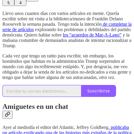
5
4
Llevo unos cuantos días con varios artículos en mente. Quería
escribir sobre mi visita a la biblioteca/museo de Franklin Delano
Roosevelt la semana pasada. Tengo toda la intención
de completar la
serie de artículos
explorando los problemas y debilidades del partido
demócrata. Quiero hablar sobre
los “acuerdos de Mar-A-Lago”
y la
malsana costumbre de demasiados analistas de intentar racionalizar a
Trump.
Cada vez que tengo un ratito para escribir, sin embargo, los
homínidos que habitan en la administración Trump sorprenden al
mundo con algo
increíblemente
estúpido. Y, por desgracia, me veo
obligado a dejar la senda de los artículos no-dedicados a esta gente y
tengo que hablar sobre alguna de sus astracanadas,
otra vez.
Suscribirse
Amiguetes en un chat
Ayer al mediodía el editor del Atlantic, Jeffrey Goldberg,
publicaba
un artículo explicando una de las historias más extrañas de la política