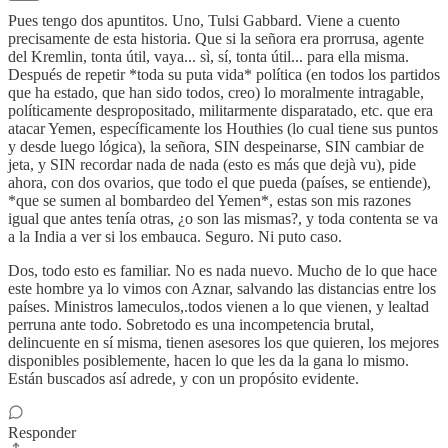
Pues tengo dos apuntitos. Uno, Tulsi Gabbard. Viene a cuento
precisamente de esta historia. Que si la señora era prorrusa, agente
del Kremlin, tonta útil, vaya... sì, sí, tonta útil... para ella misma.
Después de repetir *toda su puta vida* política (en todos los partidos
que ha estado, que han sido todos, creo) lo moralmente intragable,
políticamente despropositado, militarmente disparatado, etc. que era
atacar Yemen, específicamente los Houthies (lo cual tiene sus puntos
y desde luego lógica), la señora, SIN despeinarse, SIN cambiar de
jeta, y SIN recordar nada de nada (esto es más que dejà vu), pide
ahora, con dos ovarios, que todo el que pueda (países, se entiende),
*que se sumen al bombardeo del Yemen*, estas son mis razones
igual que antes tenía otras, ¿o son las mismas?, y toda contenta se va
a la India a ver si los embauca. Seguro. Ni puto caso.
Dos, todo esto es familiar. No es nada nuevo. Mucho de lo que hace
este hombre ya lo vimos con Aznar, salvando las distancias entre los
países. Ministros lameculos,.todos vienen a lo que vienen, y lealtad
perruna ante todo. Sobretodo es una incompetencia brutal,
delincuente en sí misma, tienen asesores los que quieren, los mejores
disponibles posiblemente, hacen lo que les da la gana lo mismo.
Están buscados así adrede, y con un propósito evidente.
Responder