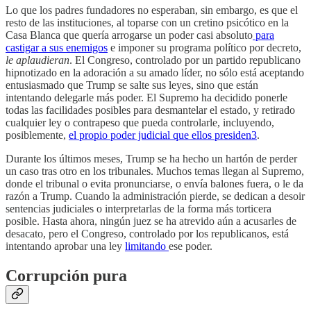
Lo que los padres fundadores no esperaban, sin embargo, es que el
resto de las instituciones, al toparse con un cretino psicótico en la
Casa Blanca que quería arrogarse un poder casi absoluto
para
castigar a sus enemigos
e imponer su programa político por decreto,
le aplaudieran
. El Congreso, controlado por un partido republicano
hipnotizado en la adoración a su amado líder, no sólo está aceptando
entusiasmado que Trump se salte sus leyes, sino que están
intentando delegarle más poder. El Supremo ha decidido ponerle
todas las facilidades posibles para desmantelar el estado, y retirado
cualquier ley o contrapeso que pueda controlarle, incluyendo,
posiblemente,
el propio poder judicial que ellos presiden
3
.
Durante los últimos meses, Trump se ha hecho un hartón de perder
un caso tras otro en los tribunales. Muchos temas llegan al Supremo,
donde el tribunal o evita pronunciarse, o envía balones fuera, o le da
razón a Trump. Cuando la administración pierde, se dedican a desoir
sentencias judiciales o interpretarlas de la forma más torticera
posible. Hasta ahora, ningún juez se ha atrevido aún a acusarles de
desacato, pero el Congreso, controlado por los republicanos, está
intentando aprobar una ley
limitando
ese poder.
Corrupción pura