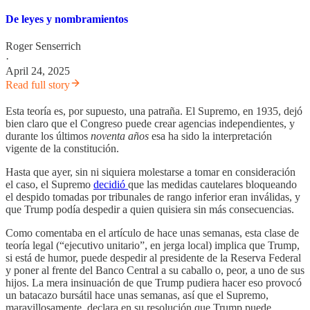
De leyes y nombramientos
Roger Senserrich
·
April 24, 2025
Read full story
Esta teoría es, por supuesto, una patraña. El Supremo, en 1935, dejó
bien claro que el Congreso puede crear agencias independientes, y
durante los últimos
noventa años
esa ha sido la interpretación
vigente de la constitución.
Hasta que ayer, sin ni siquiera molestarse a tomar en consideración
el caso, el Supremo
decidió
que las medidas cautelares bloqueando
el despido tomadas por tribunales de rango inferior eran inválidas, y
que Trump podía despedir a quien quisiera sin más consecuencias.
Como comentaba en el artículo de hace unas semanas, esta clase de
teoría legal (“ejecutivo unitario”, en jerga local) implica que Trump,
si está de humor, puede despedir al presidente de la Reserva Federal
y poner al frente del Banco Central a su caballo o, peor, a uno de sus
hijos. La mera insinuación de que Trump pudiera hacer eso provocó
un batacazo bursátil hace unas semanas, así que el Supremo,
maravillosamente, declara en su resolución que Trump puede