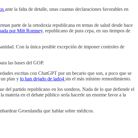
dos
ante la falta de detalle, unas cuantas declaraciones favorables en
orman parte de la ortodoxia republicana en temas de salud desde hace
obada por Mitt Romney
, republicano de pura cepa, en sus tiempos de
e sanidad. Con la única posible excepción de imponer controles de
para las bases del GOP.
uedades escritas con ChatGPT por un becario que son, a poco que se
n un plan y
lo han dejado de lado
4
sin el más mínimo remordimiento.
 que del partido republicano en los sondeos. Nada de lo que defiende el
a materia en el debate público sería hacerle un enorme favor a la
ombardear Groenlandia que hablar sobre médicos.