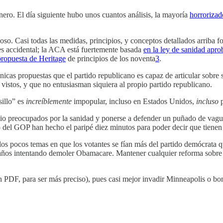
ero. El día siguiente hubo unos cuantos análisis, la mayoría
horroriza
o. Casi todas las medidas, principios, y conceptos detallados arriba f
s accidental; la ACA está fuertemente basada
en la ley de sanidad apr
ropuesta de Heritage
de principios de los noventa
3
.
únicas propuestas que el partido republicano es capaz de articular sobr
istos, y que no entusiasman siquiera al propio partido republicano.
illo” es
increíblemente
impopular, incluso en Estados Unidos,
incluso
medio preocupados por la sanidad y ponerse a defender un puñado de vag
sto del GOP han hecho el paripé diez minutos para poder decir que tiene
de los pocos temas en que los votantes se fían más del partido demócrata
 años intentando demoler Obamacare. Mantener cualquier reforma sobre l
 PDF, para ser más preciso), pues casi mejor invadir Minneapolis o b