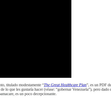
to, titulado modestamente “
The Great Healthcare Plan
”, es un PDF de 
a de lo que les gustaría hacer (véase: “gobernar Venezuela”), pero dado 
bamacare, es un poco decepcionante.