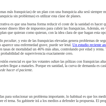
rimas más franquicias) de un plan con una franquicia alta será siempre m
anquicia sin problemas) es utilizar esta clase de planes.
erativa es que una buena forma reducir el coste de la sanidad es hacer 
ner dinero libre de impuestos para cubrir las franquicias. Además, en v
plan que quieran como quieran, con la idea clara de que hagan esta opc
ado
peculiar
, y esto de las franquicias elevadas genera problemas de se
o aparece una enfermedad grave, puede ser letal.
Un estudio reciente an
enen tasas de mortalidad un 46% más altas, controlando por edad y renta.
a probabilidad de supervivencia exactamente cero.
estión esencial es que los votantes
odian
las pólizas con franquicias alta
den llegar a matarles. Porque en sanidad, la curva de demanda es casi p
ede hacer el paciente.
s para solucionar un problema importante, lo habitual es que los medio
re el tema. Su gabinete irá a los medios a defender la propuesta. El prop