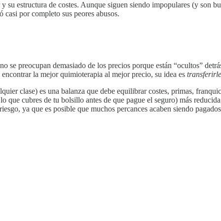
r y su estructura de costes. Aunque siguen siendo impopulares (y son bur
ó casi por completo sus peores abusos.
o se preocupan demasiado de los precios porque están “ocultos” detrás
 encontrar la mejor quimioterapia al mejor precio, su idea es
transferirl
quier clase) es una balanza que debe equilibrar costes, primas, franqu
do lo que cubres de tu bolsillo antes de que pague el seguro) más reduci
s riesgo, ya que es posible que muchos percances acaben siendo pagados 