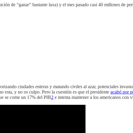
ición de “ganar” bastante laxa) y el mes pasado casi 40 millones de pe
izando ciudades enteras y matando civiles al azar, potenciales invasione
 esta, y no os culpo. Pero la cuestión es que el presidente
acabó por p
que se come un 17% del PIB
2
e intenta mantener a los americanos con vi