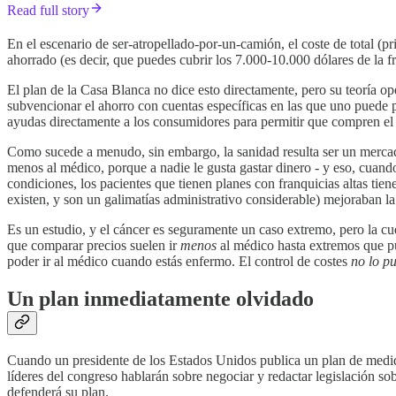
Read full story
En el escenario de ser-atropellado-por-un-camión, el coste de total (p
ahorrado (es decir, que puedes cubrir los 7.000-10.000 dólares de la fr
El plan de la Casa Blanca no dice esto directamente, pero su teoría op
subvencionar el ahorro con cuentas específicas en las que uno puede po
ayudas directamente a los consumidores para permitir que compren el 
Como sucede a menudo, sin embargo, la sanidad resulta ser un merc
menos al médico, porque a nadie le gusta gastar dinero - y eso, cuand
condiciones, los pacientes que tienen planes con franquicias altas ti
existen, y son un galimatías administrativo considerable) mejoraban l
Es un estudio, y el cáncer es seguramente un caso extremo, pero la cu
que comparar precios suelen ir
menos
al médico hasta extremos que pue
poder ir al médico cuando estás enfermo. El control de costes
no lo pu
Un plan inmediatamente olvidado
Cuando un presidente de los Estados Unidos publica un plan de medida
líderes del congreso hablarán sobre negociar y redactar legislación sob
defenderá su plan.