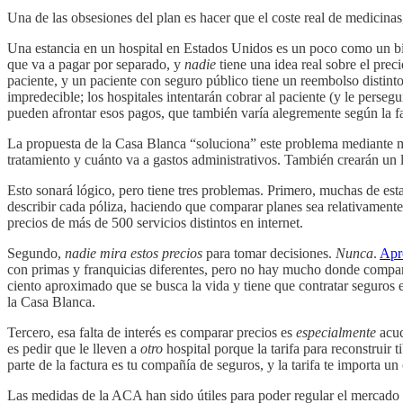
Una de las obsesiones del plan es hacer que el coste real de medicinas,
Una estancia en un hospital en Estados Unidos es un poco como un bil
que va a pagar por separado, y
nadie
tiene una idea real sobre el prec
paciente, y un paciente con seguro público tiene un reembolso distinto
impredecible; los hospitales intentarán cobrar al paciente (y le perse
pueden afrontar esos pagos, que también varía alegremente según la fas
La propuesta de la Casa Blanca “soluciona” este problema mediante med
tratamiento y cuánto va a gastos administrativos. También crearán un l
Esto sonará lógico, pero tiene tres problemas. Primero, muchas de est
describir cada póliza, haciendo que comparar planes sea relativamente
precios de más de 500 servicios distintos en internet.
Segundo,
nadie mira estos precios
para tomar decisiones.
Nunca
.
Apr
con primas y franquicias diferentes, pero no hay mucho donde compara
ciento aproximado que se busca la vida y tiene que contratar seguros 
la Casa Blanca.
Tercero, esa falta de interés es comparar precios es
especialmente
acuc
es pedir que le lleven a
otro
hospital porque la tarifa para reconstruir 
parte de la factura es tu compañía de seguros, y la tarifa te importa u
Las medidas de la ACA han sido útiles para poder regular el mercado