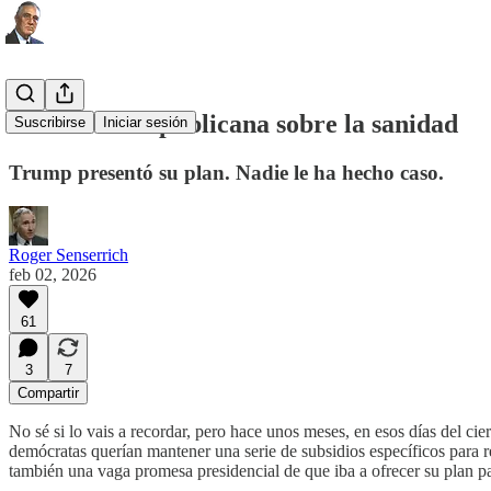
Una teoría republicana sobre la sanidad
Suscribirse
Iniciar sesión
Trump presentó su plan. Nadie le ha hecho caso.
Roger Senserrich
feb 02, 2026
61
3
7
Compartir
No sé si lo vais a recordar, pero hace unos meses, en esos días del ci
demócratas querían mantener una serie de subsidios específicos para 
también una vaga promesa presidencial de que iba a ofrecer su plan par