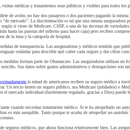
 visitas médicas y tratamientos sean públicos y visibles para todos los p
lete de avión; no hay dos pasajeros o dos pacientes pagando la misma ta
io “de mercado”. La discriminación es tal que una misma aseguradora pue
 según si viene de Medicare, CHIP, o una de las decenas de variedades di
guirán hasta las puertas del infierno para hacer caja) pero reciben comp
e de la luna y la categoría de hospital.
idas de transparencia. Las aseguradoras y médicos tendrán que publicar 
enguaje estándar para describir qué cubre cada seguro y dar cifras conc
as medidas forman parte de Obamacare. Las aseguradoras utilizan un for
 sencillo. Sus datos sobre gastos administrativos y denegaciones son ta
oximadamente
la mitad de americanos reciben su seguro médico a través
r. Un tercio tienen un seguro público, sea Medicare (jubilados) o Medi
en el mercado individual (fuertemente regulado, gracias a Dios) puede h
iante cuando necesitas tratamiento médico. Si te ha atropellado un autob
tibias es más asequible. Tanto porque
te acaba de atropellar un autobús
n comino.
 de seguros médicos, que ahora funciona
relativamente
bien. Las asegur