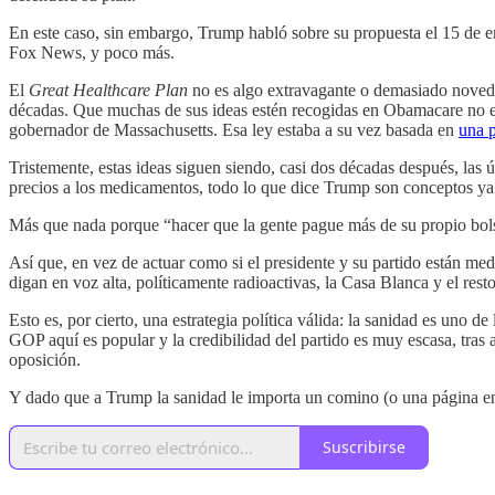
En este caso, sin embargo, Trump habló sobre su propuesta el 15 de en
Fox News, y poco más.
El
Great Healthcare Plan
no es algo extravagante o demasiado novedos
décadas. Que muchas de sus ideas estén recogidas en Obamacare no e
gobernador de Massachusetts. Esa ley estaba a su vez basada en
una p
Tristemente, estas ideas siguen siendo, casi dos décadas después, las 
precios a los medicamentos, todo lo que dice Trump son conceptos ya v
Más que nada porque “hacer que la gente pague más de su propio bols
Así que, en vez de actuar como si el presidente y su partido están 
digan en voz alta, políticamente radioactivas, la Casa Blanca y el re
Esto es, por cierto, una estrategia política válida: la sanidad es uno 
GOP aquí es popular y la credibilidad del partido es muy escasa, tras
oposición.
Y dado que a Trump la sanidad le importa un comino (o una página en
Suscribirse