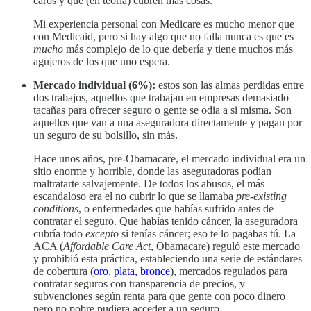
caros y que (en teoría) cubren más cosas.
Mi experiencia personal con Medicare es mucho menor que
con Medicaid, pero si hay algo que no falla nunca es que es
mucho
más complejo de lo que debería y tiene muchos más
agujeros de los que uno espera.
Mercado individual (6%):
estos son las almas perdidas entre
dos trabajos, aquellos que trabajan en empresas demasiado
tacañas para ofrecer seguro o gente se odia a si misma. Son
aquellos que van a una aseguradora directamente y pagan por
un seguro de su bolsillo, sin más.
Hace unos años, pre-Obamacare, el mercado individual era un
sitio enorme y horrible, donde las aseguradoras podían
maltratarte salvajemente. De todos los abusos, el más
escandaloso era el no cubrir lo que se llamaba
pre-existing
conditions
, o enfermedades que habías sufrido antes de
contratar el seguro. Que habías tenido cáncer, la aseguradora
cubría todo
excepto
si tenías cáncer; eso te lo pagabas tú. La
ACA (
Affordable Care Act
, Obamacare) reguló este mercado
y prohibió esta práctica, estableciendo una serie de estándares
de cobertura (
oro, plata, bronce
), mercados regulados para
contratar seguros con transparencia de precios, y
subvenciones según renta para que gente con poco dinero
pero no pobre pudiera acceder a un seguro.