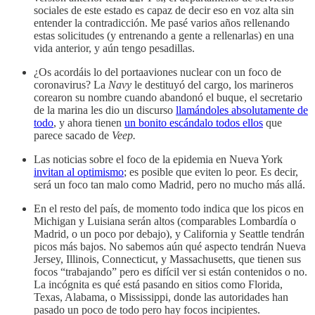
sociales de este estado es capaz de decir eso en voz alta sin
entender la contradicción. Me pasé varios años rellenando
estas solicitudes (y entrenando a gente a rellenarlas) en una
vida anterior, y aún tengo pesadillas.
¿Os acordáis lo del portaaviones nuclear con un foco de
coronavirus? La
Navy
le destituyó del cargo, los marineros
corearon su nombre cuando abandonó el buque, el secretario
de la marina les dio un discurso
llamándoles absolutamente de
todo
, y ahora tienen
un bonito escándalo todos ellos
que
parece sacado de
Veep.
Las noticias sobre el foco de la epidemia en Nueva York
invitan al optimismo
; es posible que eviten lo peor. Es decir,
será un foco tan malo como Madrid, pero no mucho más allá.
En el resto del país, de momento todo indica que los picos en
Michigan y Luisiana serán altos (comparables Lombardía o
Madrid, o un poco por debajo), y California y Seattle tendrán
picos más bajos. No sabemos aún qué aspecto tendrán Nueva
Jersey, Illinois, Connecticut, y Massachusetts, que tienen sus
focos “trabajando” pero es difícil ver si están contenidos o no.
La incógnita es qué está pasando en sitios como Florida,
Texas, Alabama, o Mississippi, donde las autoridades han
pasado un poco de todo pero hay focos incipientes.