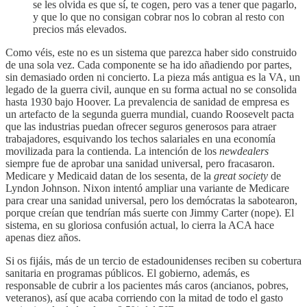
se les olvida es que sí, te cogen, pero vas a tener que pagarlo,
y que lo que no consigan cobrar nos lo cobran al resto con
precios más elevados.
Como véis, este no es un sistema que parezca haber sido construido
de una sola vez. Cada componente se ha ido añadiendo por partes,
sin demasiado orden ni concierto. La pieza más antigua es la VA, un
legado de la guerra civil, aunque en su forma actual no se consolida
hasta 1930 bajo Hoover. La prevalencia de sanidad de empresa es
un artefacto de la segunda guerra mundial, cuando Roosevelt pacta
que las industrias puedan ofrecer seguros generosos para atraer
trabajadores, esquivando los techos salariales en una economía
movilizada para la contienda. La intención de los
newdealers
siempre fue de aprobar una sanidad universal, pero fracasaron.
Medicare y Medicaid datan de los sesenta, de la
great society
de
Lyndon Johnson. Nixon intentó ampliar una variante de Medicare
para crear una sanidad universal, pero los demócratas la sabotearon,
porque creían que tendrían más suerte con Jimmy Carter (nope). El
sistema, en su gloriosa confusión actual, lo cierra la ACA hace
apenas diez años.
Si os fijáis, más de un tercio de estadounidenses reciben su cobertura
sanitaria en programas públicos. El gobierno, además, es
responsable de cubrir a los pacientes más caros (ancianos, pobres,
veteranos), así que acaba corriendo con la mitad de todo el gasto