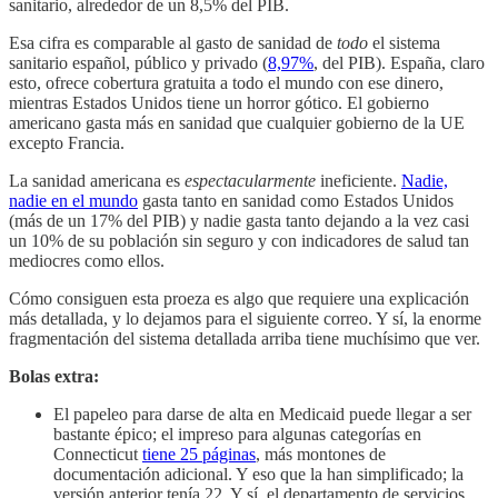
sanitario, alrededor de un 8,5% del PIB.
Esa cifra es comparable al gasto de sanidad de
todo
el sistema
sanitario español, público y privado (
8,97%
, del PIB). España, claro
esto, ofrece cobertura gratuita a todo el mundo con ese dinero,
mientras Estados Unidos tiene un horror gótico. El gobierno
americano gasta más en sanidad que cualquier gobierno de la UE
excepto Francia.
La sanidad americana es
espectacularmente
ineficiente.
Nadie,
nadie en el mundo
gasta tanto en sanidad como Estados Unidos
(más de un 17% del PIB) y nadie gasta tanto dejando a la vez casi
un 10% de su población sin seguro y con indicadores de salud tan
mediocres como ellos.
Cómo consiguen esta proeza es algo que requiere una explicación
más detallada, y lo dejamos para el siguiente correo. Y sí, la enorme
fragmentación del sistema detallada arriba tiene muchísimo que ver.
Bolas extra:
El papeleo para darse de alta en Medicaid puede llegar a ser
bastante épico; el impreso para algunas categorías en
Connecticut
tiene 25 páginas
, más montones de
documentación adicional. Y eso que la han simplificado; la
versión anterior tenía 22. Y sí, el departamento de servicios