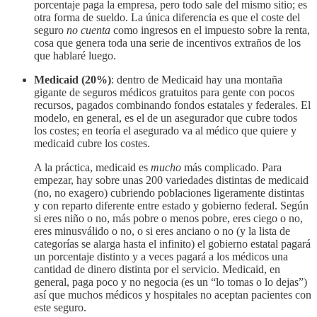
porcentaje paga la empresa, pero todo sale del mismo sitio; es
otra forma de sueldo. La única diferencia es que el coste del
seguro
no cuenta
como ingresos en el impuesto sobre la renta,
cosa que genera toda una serie de incentivos extraños de los
que hablaré luego.
Medicaid (20%)
: dentro de Medicaid hay una montaña
gigante de seguros médicos gratuitos para gente con pocos
recursos, pagados combinando fondos estatales y federales. El
modelo, en general, es el de un asegurador que cubre todos
los costes; en teoría el asegurado va al médico que quiere y
medicaid cubre los costes.
A la práctica, medicaid es
mucho
más complicado. Para
empezar, hay sobre unas 200 variedades distintas de medicaid
(no, no exagero) cubriendo poblaciones ligeramente distintas
y con reparto diferente entre estado y gobierno federal. Según
si eres niño o no, más pobre o menos pobre, eres ciego o no,
eres minusválido o no, o si eres anciano o no (y la lista de
categorías se alarga hasta el infinito) el gobierno estatal pagará
un porcentaje distinto y a veces pagará a los médicos una
cantidad de dinero distinta por el servicio. Medicaid, en
general, paga poco y no negocia (es un “lo tomas o lo dejas”)
así que muchos médicos y hospitales no aceptan pacientes con
este seguro.