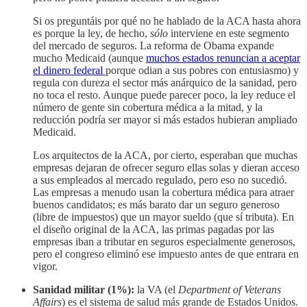
Si os preguntáis por qué no he hablado de la ACA hasta ahora
es porque la ley, de hecho,
sólo
interviene en este segmento
del mercado de seguros. La reforma de Obama expande
mucho Medicaid (aunque
muchos estados renuncian a aceptar
el dinero federal
porque odian a sus pobres con entusiasmo) y
regula con dureza el sector más anárquico de la sanidad, pero
no toca el resto. Aunque puede parecer poco, la ley reduce el
número de gente sin cobertura médica a la mitad, y la
reducción podría ser mayor si más estados hubieran ampliado
Medicaid.
Los arquitectos de la ACA, por cierto, esperaban que muchas
empresas dejaran de ofrecer seguro ellas solas y dieran acceso
a sus empleados al mercado regulado, pero eso no sucedió.
Las empresas a menudo usan la cobertura médica para atraer
buenos candidatos; es más barato dar un seguro generoso
(libre de impuestos) que un mayor sueldo (que sí tributa). En
el diseño original de la ACA, las primas pagadas por las
empresas iban a tributar en seguros especialmente generosos,
pero el congreso eliminó ese impuesto antes de que entrara en
vigor.
Sanidad militar (1%):
la VA (el
Department of Veterans
Affairs
) es el sistema de salud más grande de Estados Unidos.