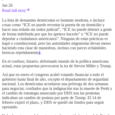
·
Jan 26
Read full story
La lista de demandas demócratas es bastante modesta, e incluye
cosas como “ICE no puede reventar la puerta de un domicilio y
hacer una redada sin orden judicial”, “ICE no puede detener a gente
de forma indefinida por que les apetece hacerlo” o “ICE no puede
deportar a ciudadanos americanos”. Ninguna de estas prácticas es
legal o constitucional, pero las autoridades migratorias llevan meses
haciendo esta clase de maniobras, incluso con jueces echándoles
broncas repetidamente
4
.
En el confuso, bizarro, deformado mundo de la política americana
actual, estas propuestas provocaron la ira de Steven Miller y Trump.
Así que en enero el congreso acabó votando financiar a todo el
gobierno hasta final de año,
excepto
el departamento de seguridad
nacional. Los demócratas acordaron una prórroga de dos semanas
para negociar, confiados que la indignación tras la muerte de Pretti y
el cambio de estrategia anunciado por DHS tras las protestas
indicaban un cambio de postura por parte de Trump. El 14 de
febrero expiró el plazo, y DHS se quedó sin fondos para seguir
operando.