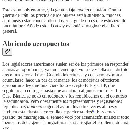
Este es un país enorme, y la gente viaja
mucho
en avión. Con la
guerra de Irán los precios de los billetes están subiendo, muchas
aerolíneas están cancelando rutas, y la gente no es que estuviera de
buen humor. Añade esto al caos y os podéis imaginar el enfado
general.
Abriendo aeropuertos
Los legisladores americanos suelen ser de los primeros en responder
a crisis aeroportuarias, ya que tienen que volar de vuelta a su distrito
dos o tres veces al mes. Cuando los retrasos y colas empezaron a
acumularse, hace un par de semanas, los demócratas ofrecieron
aprobar una ley que financiara todo excepto ICE y CBP, que
seguirían a medio gas hasta que aceptaran algunos controles. La
Casa Blanca se negó en redondo, y los republicanos en el congreso
le secundaron. Pero obviamente los representantes y legisladores
republicanos
también
cogen el avión dos o tres veces al mes y
también están hasta la coronilla de perder vuelos
5
. El viernes
pasado, de madrugada, el senado votó por aclamación financiar todo
menos las dos agencias migratorias para arreglar el problema de una
vez.