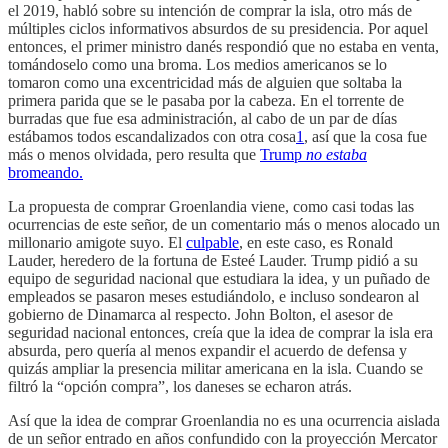
el 2019, habló sobre su intención de comprar la isla, otro más de
múltiples ciclos informativos absurdos de su presidencia. Por aquel
entonces, el primer ministro danés respondió que no estaba en venta,
tomándoselo como una broma. Los medios americanos se lo
tomaron como una excentricidad más de alguien que soltaba la
primera parida que se le pasaba por la cabeza. En el torrente de
burradas que fue esa administración, al cabo de un par de días
estábamos todos escandalizados con otra cosa
1
, así que la cosa fue
más o menos olvidada, pero resulta que
Trump
no estaba
bromeando.
La propuesta de comprar Groenlandia viene, como casi todas las
ocurrencias de este señor, de un comentario más o menos alocado un
millonario amigote suyo. El
culpable
, en este caso, es Ronald
Lauder, heredero de la fortuna de Esteé Lauder. Trump pidió a su
equipo de seguridad nacional que estudiara la idea, y un puñado de
empleados se pasaron meses estudiándolo, e incluso sondearon al
gobierno de Dinamarca al respecto. John Bolton, el asesor de
seguridad nacional entonces, creía que la idea de comprar la isla era
absurda, pero quería al menos expandir el acuerdo de defensa y
quizás ampliar la presencia militar americana en la isla. Cuando se
filtró la “opción compra”, los daneses se echaron atrás.
Así que la idea de comprar Groenlandia no es una ocurrencia aislada
de un señor entrado en años confundido con la proyección Mercator