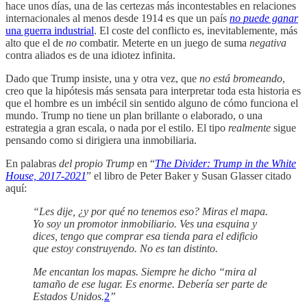
hace unos días, una de las certezas más incontestables en relaciones
internacionales al menos desde 1914 es que un país
no puede ganar
una guerra industrial
. El coste del conflicto es, inevitablemente, más
alto que el de
no
combatir. Meterte en un juego de suma
negativa
contra aliados es de una idiotez infinita.
Dado que Trump insiste, una y otra vez, que
no está bromeando
,
creo que la hipótesis más sensata para interpretar toda esta historia es
que el hombre es un imbécil sin sentido alguno de cómo funciona el
mundo. Trump no tiene un plan brillante o elaborado, o una
estrategia a gran escala, o nada por el estilo. El tipo
realmente
sigue
pensando como si dirigiera una inmobiliaria.
En palabras
del propio Trump
en “
The Divider: Trump in the White
House, 2017-2021
” el libro de Peter Baker y Susan Glasser citado
aquí:
“Les dije, ¿y por qué no tenemos eso? Miras el mapa.
Yo soy un promotor inmobiliario. Ves una esquina y
dices, tengo que comprar esa tienda para el edificio
que estoy construyendo. No es tan distinto.
Me encantan los mapas. Siempre he dicho “mira al
tamaño de ese lugar. Es enorme. Debería ser parte de
Estados Unidos.
2
”