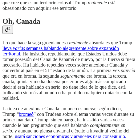
que cree que es un territorio colosal. Trump
realmente
está
obsesionado con adquirir ese territorio.
Oh, Canada
Lo que hace la saga groenlandesa
realmente
absurda es que Trump
lleva
varias
semanas hablando alegremente sobre expansión
territorial
. Ha insistido, repetidamente, que Estados Unidos debe
tomar posesión del Canal de Panamá de nuevo, por la fuerza si fuera
necesario. Ha hablado repetidas veces sobre anexionar Canadá y
convertir al país en el 51º estado de la unión. La primera vez
parecía
que era en broma, la segunda
seguramente
era broma, la tercera,
cuarta, quinta y media docena posterior es algo más complicado
decir si está hablando en serio, no tiene idea de lo que dice, está
trolleando sin más al mundo o ha perdido cualquier contacto con la
realidad.
La idea de anexionar Canada tampoco es nueva; según dicen,
Trump “
bromeó
” con Trudeau sobre el tema varias veces durante su
primer mandato. Trump, sin embargo, ha insistido varias veces
cuando le han preguntado que está hablando
completamente en
serio
, y aunque no piensa enviar al ejército a invadir al vecino del
norte,
usará sanciones económicas y aranceles para conseguirlo.