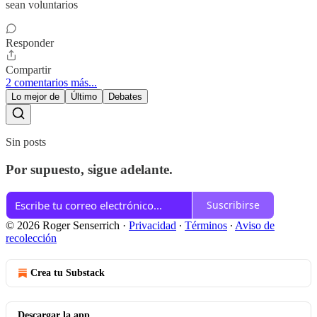
sean voluntarios
Responder
Compartir
2 comentarios más...
Lo mejor de
Último
Debates
Sin posts
Por supuesto, sigue adelante.
Suscribirse
© 2026 Roger Senserrich
·
Privacidad
∙
Términos
∙
Aviso de
recolección
Crea tu Substack
Descargar la app