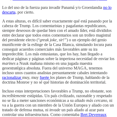
Lo del uso de la fuerza para invadir Panamá y/o Groenlandia
no lo
descarta,
por cierto.
A estas alturas, es difícil saber exactamente qué está pasando por la
cabeza de Trump. Los comentaristas y pagafantas republicanos,
siempre deseosos de quedar bien con el amado líder, está divididos
entre declarar que todos estos comentarios son un trolleo magistral
del presidente electo (“
greak joke, sir!”
) o un ejemplo del genio
munificente de la esfinge de la Casa Blanca, simulando locura para
conseguir acuerdos comerciales más favorables ante su ira
impredecible. Los más entusiastas, que los hay, han llegado a
dedicar páginas y páginas sobre la imperiosa necesidad de enviar los
marines
a Nuuk mañana mismo en una jugada maestra
geoestratégica absoluta. Fuera del universo MAGA, tenemos
incluso unos cuantos analistas presuntamente cabales intentando
racionalizar
muy, muy
fuerte
los planes de Trump, hablando de la
doctrina Monroe y no sé qué historias de dominación territorial.
Incluso estas interpretaciones favorables a Trump, no obstante, son
increíblemente
estúpidas. Un país civilizado, razonable y respetado
no se lía a meter sanciones económicas a su
aliado más cercano
, ni
va a la guerra con un miembro de la Unión Europea y aliado con un
tratado de defensa mutua, ni
invade
un país aliado al azar para
controlar una infraestructura. Como comentaba
Bret Devereaux