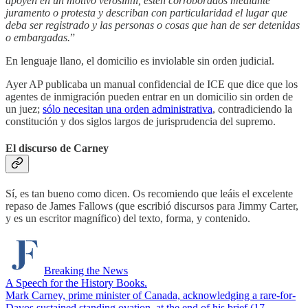
apoyen en un motivo verosímil, estén corroborados mediante
juramento o protesta y describan con particularidad el lugar que
deba ser registrado y las personas o cosas que han de ser detenidas
o embargadas.
”
En lenguaje llano, el domicilio es inviolable sin orden judicial.
Ayer AP publicaba un manual confidencial de ICE que dice que los
agentes de inmigración pueden entrar en un domicilio sin orden de
un juez;
sólo necesitan una orden administrativa
, contradiciendo la
constitución y dos siglos largos de jurisprudencia del supremo.
El discurso de Carney
Sí, es tan bueno como dicen. Os recomiendo que leáis el excelente
repaso de James Fallows (que escribió discursos para Jimmy Carter,
y es un escritor magnífico) del texto, forma, y contenido.
Breaking the News
A Speech for the History Books.
Mark Carney, prime minister of Canada, acknowledging a rare-for-
Davos sustained standing ovation, at the end of his brief (17