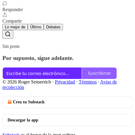
Responder
Compartir
Lo mejor de
Último
Debates
Sin posts
Por supuesto, sigue adelante.
Suscribirse
© 2026 Roger Senserrich
·
Privacidad
∙
Términos
∙
Aviso de
recolección
Crea tu Substack
Descargar la app
Substack
es el hogar de la gran cultura