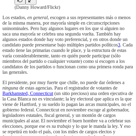
(Danny Howard/Flickr)
Los estados,
en general
, escogen a sus representantes más o menos
de la misma manera, por mayoría simple en circunscripciones
uninominales. Pero hay algunos lugares en los que si alguien no
saca una mayoría se celebra una segunda vuelta. También hay
algunos estados donde hay voto preferencial, y en otros donde un
candidato puede presentarse bajo múltiples partidos políticos
3
. Cada
estado tiene las primarias cuando le place, y la estructura de estas
varía considerablemente, tanto en quién puede participar (sólo
miembros del partido o cualquier votante) como si escogen a los
candidatos de los partidos o funcionan como una primera ronda para
las generales.
El presidente, por muy fuerte que chille, no puede dar órdenes a
ninguna
de estas agencias. Para el registrador de votantes de
Barkhamsted, Connecticut
(un sitio precioso) una orden ejecutiva de
la Casa Blanca no es vinculante; la ley electoral que aplica es la que
viene de Hartford, y su sueldo lo pagan las arcas municipales, no el
gobierno federal. Connecticut en noviembre escoge al gobernador,
legisladores estatales, fiscal general, y un montón de cargos
municipales al azar. El noviembre el buen hombre va a celebrar sus
elecciones, porque ese es
su trabajo
y lo que le manda la ley. Y eso
se repetirá en todo el país, con los miles de cargos electos y