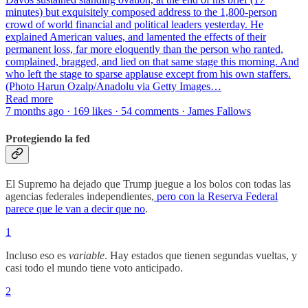
minutes) but exquisitely composed address to the 1,800-person
crowd of world financial and political leaders yesterday. He
explained American values, and lamented the effects of their
permanent loss, far more eloquently than the person who ranted,
complained, bragged, and lied on that same stage this morning. And
who left the stage to sparse applause except from his own staffers.
(Photo Harun Ozalp/Anadolu via Getty Images…
Read more
7 months ago · 169 likes · 54 comments · James Fallows
Protegiendo la fed
El Supremo ha dejado que Trump juegue a los bolos con todas las
agencias federales independientes,
pero con la Reserva Federal
parece que le van a decir que no
.
1
Incluso eso es
variable
. Hay estados que tienen segundas vueltas, y
casi todo el mundo tiene voto anticipado.
2