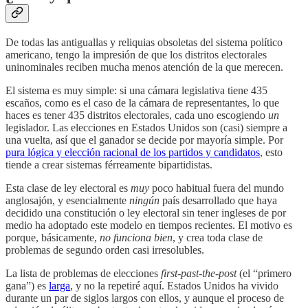
De todas las antiguallas y reliquias obsoletas del sistema político
americano, tengo la impresión de que los distritos electorales
uninominales reciben mucha menos atención de la que merecen.
El sistema es muy simple: si una cámara legislativa tiene 435
escaños, como es el caso de la cámara de representantes, lo que
haces es tener 435 distritos electorales, cada uno escogiendo
un
legislador. Las elecciones en Estados Unidos son (casi) siempre a
una vuelta, así que el ganador se decide por mayoría simple. Por
pura lógica y elección racional de los partidos y candidatos
, esto
tiende a crear sistemas férreamente bipartidistas.
Esta clase de ley electoral es
muy
poco habitual fuera del mundo
anglosajón, y esencialmente
ningún
país desarrollado que haya
decidido una constitución o ley electoral sin tener ingleses de por
medio ha adoptado este modelo en tiempos recientes. El motivo es
porque, básicamente,
no funciona bien
, y crea toda clase de
problemas de segundo orden casi irresolubles.
La lista de problemas de elecciones
first-past-the-post
(el “primero
gana”) es
larga
, y no la repetiré aquí. Estados Unidos ha vivido
durante un par de siglos largos con ellos, y aunque el proceso de