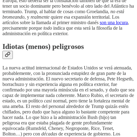
Europa, esto debería ser la constatación también de que la era de
tener un socio dominante pero benévolo al otro lado del Atlántico ha
terminado. Trump, al hablar de cosas como Groelandia,
no está
bromeando
, y
realmente
quiere esa expansión territorial. Los
artículos sobre la llamada al primer ministro danés
son una locura
,
precisamente porque
todo
indica que esta será la filosofía de la
administración en política exterior.
Idiotas (menos) peligrosos
La nueva actitud internacional de Estados Unidos se verá atenuada,
probablemente, con la pronunciada estupidez de gran parte de la
nueva administración. El nuevo secretario de defensa, Pete Hegseth,
borrachuzo y sin experiencia alguna en política exterior, fue
confirmado por una mayoría minúscula en el senado, y dudo que sea
capaz de implementar nada coherente. Marco Rubio, el secretario de
estado, es un político
casi
normal, pero tiene la fortaleza mental de
una ameba. El resto del personal alrededor de Trump quizás estén
chiflados, pero dudo que haya alguno lo bastante competente para
hacer nada. Lo que hizo a la administración Bush (hijo) tan
peligrosa era que estaba plagada de gente profundamente
equivocada (Rumsfeld, Cheney, Negroponte, Rice, Tenet,
Bolton…) pero con
décadas
de experiencia de gobierno. Los