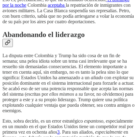
por la noche
Colombia
aceptaba
la repatriación de inmigrantes con
aviones militares. La Casa Blanca suspendía sus represalias. Petro,
con buen criterio, sabía que no podía arriesgarse a volar la economía
de su país por los aires por cuatro deportaciones.
Abandonando el liderazgo
La disputa entre Colombia y Trump ha sido cosa de un fin de
semana; una pelea idiota sobre un tema casi irrelevante que se ha
resuelto sin demasiadas consecuencias. El elemento importante a
tener en cuenta aquí, sin embargo, no es tanto la pelea sino lo que
significa: Estados Unidos ha amenazado a un
aliado
con explotar su
posición dominante en el sistema internacional para forzarle a actuar.
Se acabó eso de ser una potencia responsable que acepta las normas
del sistema (escritas por
ellos mismos
a
su
favor, no olvidemos) para
proteger a este y a su propio liderazgo. Trump quiere una política
explotando cualquier ventaja que pueda obtener, sea contra amigos o
enemigos.
Esto, sobra decirlo, es un error estratégico
espantoso
, especialmente
en un mundo en el que Estados Unidos tiene un competidor real por
primera vez en ochenta años
3
. Para sus aliados,
especialmente
en