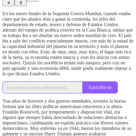
4
9
En los meses finales de la Segunda Guerra Mundial, cuando estaba
claro que los aliados iban a ganar la contienda, los jefes del
departamento de estado, tesoro y defensa de Estados Unidos,
además del equipo de política exterior en la Casa Blanca, sabían que
su trabajo iba a ser diseñar un nuevo orden mundial de cero. El país
iba a salir del conflicto esencialmente intacto, con más de la mitad de
la capacidad industrial del planeta en su territorio y
todo
el planeta
en deuda con ellos. Eran, de muy, muy, muy lejos, el lugar más rico
de la tierra, su economía estaba intacta y eran los únicos con armas
nucleares. Quizás los soviéticos tenían más tanques, pero con un
país agotado y una economía débil,
nadie
podía realmente objetar a
lo que dictara Estados Unidos.
Suscribirse
Tras años de horrores y dos guerras mundiales, tuvimos la buena
fortuna que las élites políticas americanas estuvieron a la altura.
Franklin Roosevelt, por temperamento y disposición vital, era
alguien que siempre había desconfiado de soluciones abstractas o
imposiciones, combinando un espíritu práctico con férreos valores
democráticos. Muy enfermo ya en 1944, fueron los miembros de su
gabinete y su sucesor Harry Truman quienes acabaron