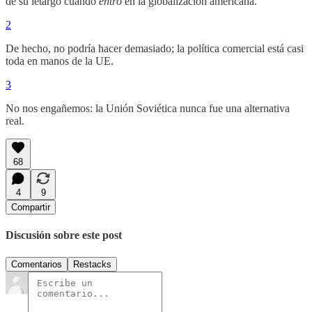
de su letargo cuando
entró
en la globalización americana.
2
De hecho, no podría hacer demasiado; la política comercial está casi
toda en manos de la UE.
3
No nos engañemos: la Unión Soviética nunca fue una alternativa
real.
68
4
9
Compartir
Discusión sobre este post
Comentarios
Restacks