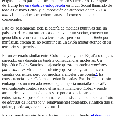
exigir que otro país no utilice militares en su territorio. La respuesta
de Trump fue
una diatriba enloquecida
en Truth Social llamando de
todo a Gustavo Petro, y la imposición de aranceles de un 25% a
todas
las importaciones colombianas, así como sanciones
comerciales.
Esto es, básicamente toda la batería de medidas punitivas que un
país tomaría contra otro en caso de invadir un vecino, cometer un
genocidio o vender armas a terroristas - pero contra un
aliado
por la
minúscula afrenta de no permitir que un avión militar aterrice en su
territorio sin permiso.
En un escenario similar entre Colombia y digamos España o un país
parecido, una disputa así tendría consecuencias modestas. Un
hipotético Pedro Sánchez enajenado quizás impondría
sanciones
punitivas
al ex-virreinato insolente y quizás congelara unas cuantas
cuentas corrientes, pero por muchos aranceles que ponga
2
, las
consecuencias para Colombia serían limitadas. Estados Unidos, sin
embargo, es un mercado
enorme
que importa montañas de café,
esencialmente controla
todo
el sistema financiero global y puede
arruinarle la vida a medio país si se pone a sancionar con
entusiasmo. Su posición dominante en el sistema internacional, fruto
de
décadas
de liderazgo y (relativamente) contenido, significa que si
quiere, puede
imponer
su voluntad.
Eso es, precisamente, lo que ha terminado ocurriendo;
el domingo