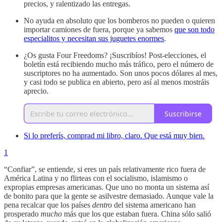
precios, y ralentizado las entregas.
No ayuda en absoluto que los bomberos no pueden o quieren
importar camiones de fuera, porque ya sabemos
que son todo
especialitos y necesitan sus juguetes enormes
.
¿Os gusta Four Freedoms? ¡Suscribíos! Post-elecciones, el
boletín está recibiendo mucho más tráfico, pero el número de
suscriptores no ha aumentado. Son unos pocos dólares al mes,
y casi todo se publica en abierto, pero así al menos mostráis
aprecio.
Suscribirse
Si lo preferís, comprad mi libro, claro. Que está muy bien.
1
“Confiar”, se entiende, si eres un país relativamente rico fuera de
América Latina y no flirteas con el socialismo, islamismo o
expropias empresas americanas. Que uno no monta un sistema así
de bonito para que la gente se asilvestre demasiado. Aunque vale la
pena recalcar que los países
dentro
del sistema americano han
prosperado
mucho
más que los que estaban fuera. China sólo salió