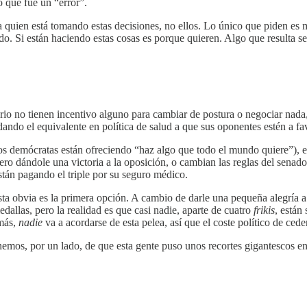
o que fue un “error”.
 quien está tomando estas decisiones, no ellos. Lo único que piden es ma
do. Si están haciendo estas cosas es porque quieren. Algo que resulta ser
enario no tienen incentivo alguno para cambiar de postura o negociar nad
ndo el equivalente en política de salud a que sus oponentes estén a fav
os demócratas están ofreciendo “haz algo que todo el mundo quiere”), e
ero dándole una victoria a la oposición, o cambian las reglas del senad
tán pagando el triple por su seguro médico.
ta obvia es la primera opción. A cambio de darle una pequeña alegría a l
allas, pero la realidad es que casi nadie, aparte de cuatro
frikis
, están
más,
nadie
va a acordarse de esta pelea, así que el coste político de ce
emos, por un lado, de que esta gente puso unos recortes gigantescos e