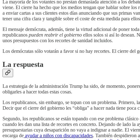
La mayoría de los votantes no prestan demasiada atención a los debat
viene. El cierre ha hecho que los medios tengan que hablar sobre los
a enviar cartas a sus clientes estos días anunciando que sus primas van 
tener una cifra clara y tangible sobre el coste de esta medida para ellos
El mensaje demócrata, además, tiene la virtud adicional de poner tod
republicanos
pueden reabrir el gobierno
ellos solos si así lo desean.
unos presupuestos con los recortes de sanidad incluidos.
Los demócratas sólo votarán a favor si no hay recortes. El cierre del
La respuesta
La estrategia de la administración Trump ha sido, de momento, poner
obligarles a hacer todas estas cosas.
Los republicanos, sin embargo, se topan con un problema. Primero, la
Decir que el cierre del gobierno les “obliga” a hacer nada tiene poca c
Segundo, los republicanos se están topando con ese problema clásico de
cuando les dan una lista de recortes en concreto. Dejando de lado la 
presupuestarias cuya desaparición no vaya a indignar a nadie. El vie
encarga de
ayudar a niños con discapacidades
. También despidieron a