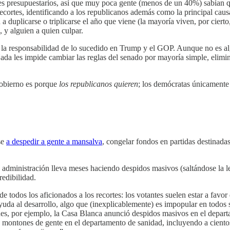
es presupuestarios, así que muy poca gente (menos de un 40%) sabían que
 recortes, identificando a los republicanos además como la principal 
a duplicarse o triplicarse el año que viene (la mayoría viven, por cierto
, y alguien a quien culpar.
a la responsabilidad de lo sucedido en Trump y el GOP. Aunque no es al
 Nada les impide cambiar las reglas del senado por mayoría simple, elimi
 gobierno es porque
los republicanos quieren
; los demócratas únicamente
se
a despedir a gente a mansalva
, congelar fondos en partidas destinad
 administración lleva meses haciendo despidos masivos (saltándose la 
redibilidad.
 todos los aficionados a los recortes: los votantes suelen estar a favor
ayuda al desarrollo, algo que (inexplicablemente) es impopular en todos
rnes, por ejemplo, la Casa Blanca anunció despidos masivos en el depar
 montones de gente en el departamento de sanidad, incluyendo a ciento