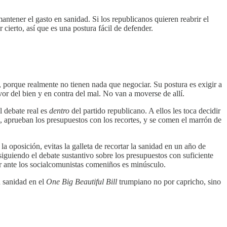
ntener el gasto en sanidad. Si los republicanos quieren reabrir el
 cierto, así que es una postura fácil de defender.
a, porque realmente no tienen nada que negociar. Su postura es exigir a
or del bien y en contra del mal. No van a moverse de allí.
l debate real es
dentro
del partido republicano. A ellos les toca decidir
o, aprueban los presupuestos con los recortes, y se comen el marrón de
a oposición, evitas la galleta de recortar la sanidad en un año de
 siguiendo el debate sustantivo sobre los presupuestos con suficiente
der ante los socialcomunistas comeniños es minúsculo.
n sanidad en el
One
Big Beautiful Bill
trumpiano no por capricho, sino