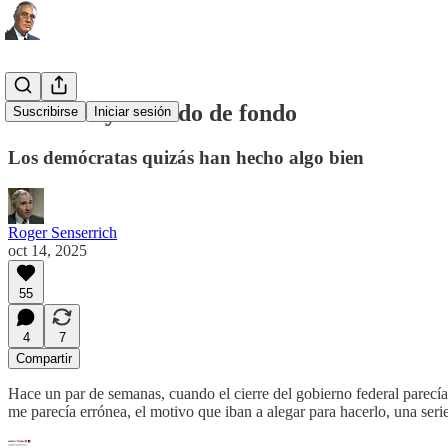
El cierre y el ruido de fondo
Suscribirse
Iniciar sesión
Los demócratas quizás han hecho algo bien
Roger Senserrich
oct 14, 2025
55
4
7
Compartir
Hace un par de semanas, cuando el cierre del gobierno federal parecía 
me parecía errónea, el motivo que iban a alegar para hacerlo, una seri