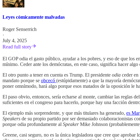
Leyes cómicamente malvadas
Roger Senserrich
·
July 4, 2025
Read full story
El GOP odia el gasto público, ayudar a los pobres, y eso de que los e
mínimo. Ceder ante los demócratas, en este caso, significa hacer algo 
El otro punto a tener en cuenta es Trump. El presidente
odia
ceder en 
mandato porque se
obcecó
(estúpidamente) a que la mayoría demócrat
poner omnímodo, hará algo porque esos matados de la oposición le ha
El paso obvio, entonces, sería echarse al monte, cambiar las reglas d
suficientes en el congreso para hacerlo, porque hay una facción dentr
El ejemplo más sorprendente, y que más titulares ha generado,
es Mar
Speakers
de su propio partido por ser demasiado colaboracionistas con
porque odia profundamente al
Speaker
Mike Johnson (probablemente
Greene, casi seguro, no es la única legisladora que cree que aprobar l