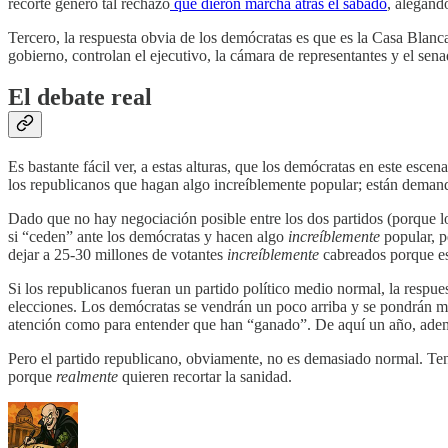
recorte generó tal rechazo
que dieron marcha atrás el sábado
, alegand
Tercero, la respuesta obvia de los demócratas es que es la Casa Blanca
gobierno, controlan el ejecutivo, la cámara de representantes y el sena
El debate real
Es bastante fácil ver, a estas alturas, que los demócratas en este esc
los republicanos que hagan algo increíblemente popular; están demanda
Dado que no hay negociación posible entre los dos partidos (porque l
si “ceden” ante los demócratas y hacen algo
increíblemente
popular, p
dejar a 25-30 millones de votantes
increíblemente
cabreados porque es
Si los republicanos fueran un partido político medio normal, la respues
elecciones. Los demócratas se vendrán un poco arriba y se pondrán med
atención como para entender que han “ganado”. De aquí un año, ade
Pero el partido republicano, obviamente, no es demasiado normal. Ten
porque
realmente
quieren recortar la sanidad.