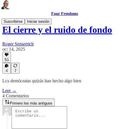
Four Freedoms
Suscribirse
Iniciar sesión
El cierre y el ruido de fondo
Roger Senserrich
oct 14, 2025
55
4
7
Los demócratas quizás han hecho algo bien
Leer →
4 Comentarios
Primero los más antiguos