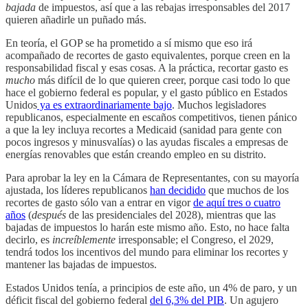
bajada
de impuestos, así que a las rebajas irresponsables del 2017
quieren añadirle un puñado más.
En teoría, el GOP se ha prometido a sí mismo que eso irá
acompañado de recortes de gasto equivalentes, porque creen en la
responsabilidad fiscal y esas cosas. A la práctica, recortar gasto es
mucho
más difícil de lo que quieren creer, porque casi todo lo que
hace el gobierno federal es popular, y el gasto público en Estados
Unidos
ya es extraordinariamente bajo
. Muchos legisladores
republicanos, especialmente en escaños competitivos, tienen pánico
a que la ley incluya recortes a Medicaid (sanidad para gente con
pocos ingresos y minusvalías) o las ayudas fiscales a empresas de
energías renovables que están creando empleo en su distrito.
Para aprobar la ley en la Cámara de Representantes, con su mayoría
ajustada, los líderes republicanos
han decidido
que muchos de los
recortes de gasto sólo van a entrar en vigor
de aquí tres o cuatro
años
(
después
de las presidenciales del 2028), mientras que las
bajadas de impuestos lo harán este mismo año. Esto, no hace falta
decirlo, es
increíblemente
irresponsable; el Congreso, el 2029,
tendrá todos los incentivos del mundo para eliminar los recortes y
mantener las bajadas de impuestos.
Estados Unidos tenía, a principios de este año, un 4% de paro, y un
déficit fiscal del gobierno federal
del 6,3% del PIB
. Un agujero