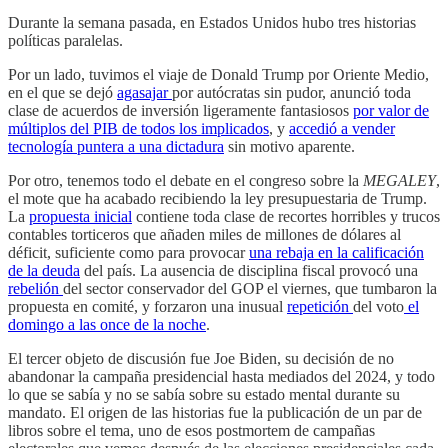
Durante la semana pasada, en Estados Unidos hubo tres historias
políticas paralelas.
Por un lado, tuvimos el viaje de Donald Trump por Oriente Medio,
en el que se dejó
agasajar
por autócratas sin pudor, anunció toda
clase de acuerdos de inversión ligeramente fantasiosos
por valor de
múltiplos del PIB de todos los implicados
, y
accedió a vender
tecnología puntera a una dictadura
sin motivo aparente.
Por otro, tenemos todo el debate en el congreso sobre la
MEGALEY
,
el mote que ha acabado recibiendo la ley presupuestaria de Trump.
La
propuesta inicial
contiene toda clase de recortes horribles y trucos
contables torticeros que añaden miles de millones de dólares al
déficit, suficiente como para provocar
una rebaja en la calificación
de la deuda
del país. La ausencia de disciplina fiscal provocó una
rebelión
del sector conservador del GOP el viernes, que tumbaron la
propuesta en comité, y forzaron una inusual
repetición
del voto
el
domingo a las once de la noche
.
El tercer objeto de discusión fue Joe Biden, su decisión de no
abandonar la campaña presidencial hasta mediados del 2024, y todo
lo que se sabía y no se sabía sobre su estado mental durante su
mandato. El origen de las historias fue la publicación de un par de
libros sobre el tema, uno de esos postmortem de campañas