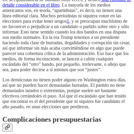
detalle considerable en el libro
. La mayoría de los medios
americanos son, en teoría, “apartidistas”, es decir, no tienen una
línea editorial clara. Muchos periodistas ni siquiera
votan
en las
elecciones para evitar tener sesgos
1
, y se preocupan muchísimo de
no favorecer o perjudicar a un candidato o partido sobre otro y sólo
informar. Esto tiene sentido cuando los dos bandos en una disputa
son medio normales. En la era Trump tenemos a un presidente
haciendo toda clase de burradas, ilegalidades y corrupción sin cesar,
así que informar sin más acaba convirtiéndose en algo que puede
parecer una cobertura crítica de la administración. Eso hace que los
medios, de forma inconsciente, se lancen a cubrir cualquier
escándalo del “otro” bando, por pequeño, irrelevante, o añejo que
sea, para poder decirse a sí mismos que son “justos”.
Los demócratas no tienen poder alguno en Washington estos días,
así que no pueden hacer demasiadas burradas. El partido no tiene
demasiados tarados o extremistas, porque suelen ser bastante
efectivos cerrándoles el paso. Así que el escándalo que han tenido
que encontrar es el del presidente que ni siquiera fue candidato el
año pasado, en unas elecciones que perdieron.
Complicaciones presupuestarias