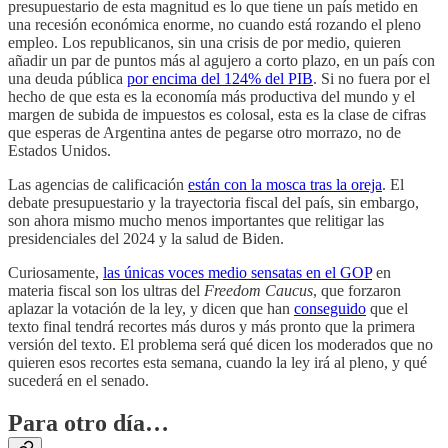
presupuestario de esta magnitud es lo que tiene un país metido en
una recesión económica enorme, no cuando está rozando el pleno
empleo. Los republicanos, sin una crisis de por medio, quieren
añadir un par de puntos más al agujero a corto plazo, en un país con
una deuda pública
por encima del 124% del PIB
. Si no fuera por el
hecho de que esta es la economía más productiva del mundo y el
margen de subida de impuestos es colosal, esta es la clase de cifras
que esperas de Argentina antes de pegarse otro morrazo, no de
Estados Unidos.
Las agencias de calificación
están con la mosca tras la oreja
. El
debate presupuestario y la trayectoria fiscal del país, sin embargo,
son ahora mismo mucho menos importantes que relitigar las
presidenciales del 2024 y la salud de Biden.
Curiosamente,
las únicas voces medio sensatas en el GOP
en
materia fiscal son los ultras del
Freedom Caucus
, que forzaron
aplazar la votación de la ley, y dicen que han
conseguido
que el
texto final tendrá recortes más duros y más pronto que la primera
versión del texto. El problema será qué dicen los moderados que no
quieren esos recortes esta semana, cuando la ley irá al pleno, y qué
sucederá en el senado.
Para otro día…