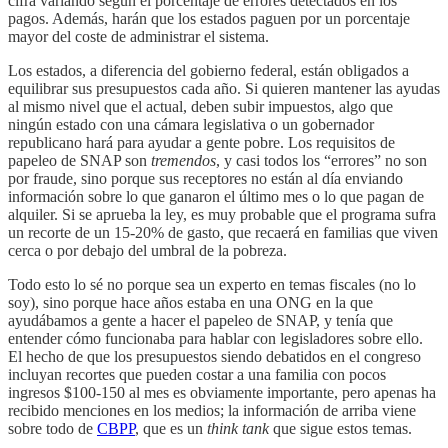
cifra variando según el porcentaje de errores detectados en los
pagos. Además, harán que los estados paguen por un porcentaje
mayor del coste de administrar el sistema.
Los estados, a diferencia del gobierno federal, están obligados a
equilibrar sus presupuestos cada año. Si quieren mantener las ayudas
al mismo nivel que el actual, deben subir impuestos, algo que
ningún estado con una cámara legislativa o un gobernador
republicano hará para ayudar a gente pobre. Los requisitos de
papeleo de SNAP son
tremendos
, y casi todos los “errores” no son
por fraude, sino porque sus receptores no están al día enviando
información sobre lo que ganaron el último mes o lo que pagan de
alquiler. Si se aprueba la ley, es muy probable que el programa sufra
un recorte de un 15-20% de gasto, que recaerá en familias que viven
cerca o por debajo del umbral de la pobreza.
Todo esto lo sé no porque sea un experto en temas fiscales (no lo
soy), sino porque hace años estaba en una ONG en la que
ayudábamos a gente a hacer el papeleo de SNAP, y tenía que
entender cómo funcionaba para hablar con legisladores sobre ello.
El hecho de que los presupuestos siendo debatidos en el congreso
incluyan recortes que pueden costar a una familia con pocos
ingresos $100-150 al mes es obviamente importante, pero apenas ha
recibido menciones en los medios; la información de arriba viene
sobre todo de
CBPP
, que es un
think tank
que sigue estos temas.