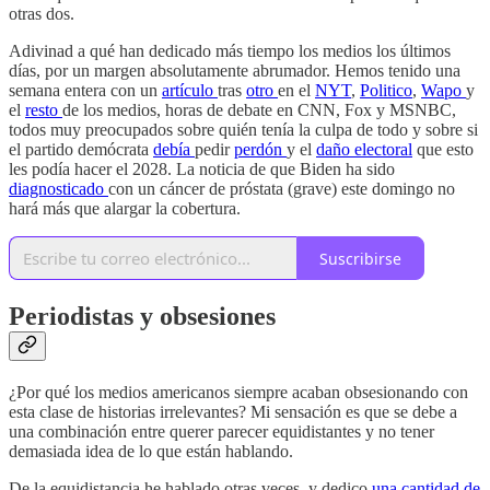
otras dos.
Adivinad a qué han dedicado más tiempo los medios los últimos
días, por un margen absolutamente abrumador. Hemos tenido una
semana entera con un
artículo
tras
otro
en el
NYT
,
Politico
,
Wapo
y
el
resto
de los medios, horas de debate en CNN, Fox y MSNBC,
todos muy preocupados sobre quién tenía la culpa de todo y sobre si
el partido demócrata
debía
pedir
perdón
y el
daño electoral
que esto
les podía hacer el 2028. La noticia de que Biden ha sido
diagnosticado
con un cáncer de próstata (grave) este domingo no
hará más que alargar la cobertura.
Suscribirse
Periodistas y obsesiones
¿Por qué los medios americanos siempre acaban obsesionando con
esta clase de historias irrelevantes? Mi sensación es que se debe a
una combinación entre querer parecer equidistantes y no tener
demasiada idea de lo que están hablando.
De la equidistancia he hablado otras veces, y dedico
una cantidad de