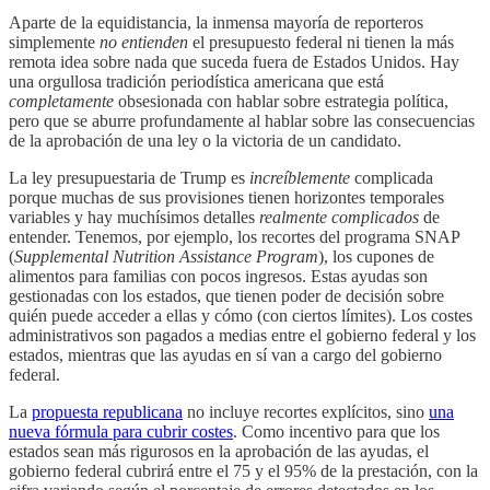
Aparte de la equidistancia, la inmensa mayoría de reporteros
simplemente
no entienden
el presupuesto federal ni tienen la más
remota idea sobre nada que suceda fuera de Estados Unidos. Hay
una orgullosa tradición periodística americana que está
completamente
obsesionada con hablar sobre estrategia política,
pero que se aburre profundamente al hablar sobre las consecuencias
de la aprobación de una ley o la victoria de un candidato.
La ley presupuestaria de Trump es
increíblemente
complicada
porque muchas de sus provisiones tienen horizontes temporales
variables y hay muchísimos detalles
realmente complicados
de
entender. Tenemos, por ejemplo, los recortes del programa SNAP
(
Supplemental Nutrition Assistance Program
), los cupones de
alimentos para familias con pocos ingresos. Estas ayudas son
gestionadas con los estados, que tienen poder de decisión sobre
quién puede acceder a ellas y cómo (con ciertos límites). Los costes
administrativos son pagados a medias entre el gobierno federal y los
estados, mientras que las ayudas en sí van a cargo del gobierno
federal.
La
propuesta republicana
no incluye recortes explícitos, sino
una
nueva fórmula para cubrir costes
. Como incentivo para que los
estados sean más rigurosos en la aprobación de las ayudas, el
gobierno federal cubrirá entre el 75 y el 95% de la prestación, con la