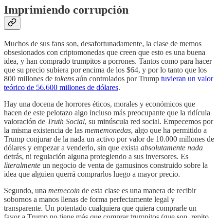
Imprimiendo corrupción
Muchos de sus fans son, desafortunadamente, la clase de memos
obsesionados con criptomonedas que creen que esto es una buena
idea, y han comprado trumpitos a porrones. Tantos como para hacer
que su precio subiera por encima de los $64, y por lo tanto que los
800 millones de
tokens
aún controlados por Trump
tuvieran un valor
teórico de 56.600 millones de dólares
.
Hay una docena de horrores éticos, morales y económicos que
hacen de este pelotazo algo incluso más preocupante que la ridícula
valoración de
Truth Social
, su minúscula red social. Empecemos por
la misma existencia de las
mememonedas
, algo que ha permitido a
Trump conjurar de la nada un activo por valor de 10.000 millones de
dólares y empezar a venderlo, sin que exista
absolutamente nada
detrás, ni regulación alguna protegiendo a sus inversores. Es
literalmente
un negocio de venta de gamusinos construido sobre la
idea que alguien querrá comprarlos luego a mayor precio.
Segundo, una
memecoin
de esta clase es una manera de recibir
sobornos a manos llenas de forma perfectamente legal y
transparente. Un potentado cualquiera que quiera comprarle un
favor a Trump no tiene más que comprar trumpitos (que son, repito,