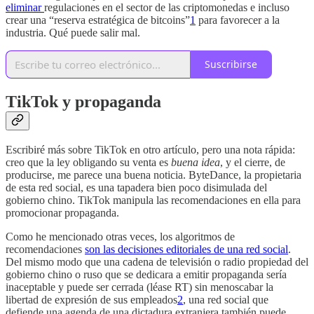
eliminar
regulaciones en el sector de las criptomonedas e incluso
crear una “reserva estratégica de bitcoins”
1
para favorecer a la
industria. Qué puede salir mal.
Suscribirse
TikTok y propaganda
Escribiré más sobre TikTok en otro artículo, pero una nota rápida:
creo que la ley obligando su venta es
buena idea
, y el cierre, de
producirse, me parece una buena noticia. ByteDance, la propietaria
de esta red social, es una tapadera bien poco disimulada del
gobierno chino. TikTok manipula las recomendaciones en ella para
promocionar propaganda.
Como he mencionado otras veces, los algoritmos de
recomendaciones
son las decisiones editoriales de una red social
.
Del mismo modo que una cadena de televisión o radio propiedad del
gobierno chino o ruso que se dedicara a emitir propaganda sería
inaceptable y puede ser cerrada (léase RT) sin menoscabar la
libertad de expresión de sus empleados
2
, una red social que
defiende una agenda de una dictadura extranjera también puede