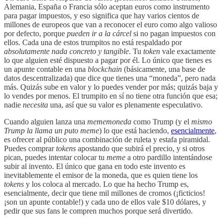
Alemania, España o Francia sólo aceptan euros como instrumento
para pagar impuestos, y eso significa que hay varios cientos de
millones de europeos que van a reconocer el euro como algo valioso
por defecto, porque
pueden ir a la cárcel
si no pagan impuestos con
ellos. Cada una de estos trumpitos no está respaldado por
absolutamente nada concreto y tangible
. Tu
token
vale exactamente
lo que alguien esté dispuesto a pagar por él. Lo único que tienes es
un apunte contable en una
blockchain
(básicamente, una base de
datos descentralizada) que dice que tienes una “moneda”, pero nada
más. Quizás sube en valor y lo puedes vender por más; quizás baja y
lo vendes por menos. El trumpito en sí no tiene otra función que esa;
nadie
necesita
una, así que su valor es plenamente especulativo.
Cuando alguien lanza una
mememoneda
como Trump (y el
mismo
Trump la llama un puto meme
) lo que está haciendo,
esencialmente
,
es ofrecer al público una combinación de ruleta y estafa piramidal.
Puedes comprar
tokens
apostando que subirá el precio, y si otros
pican, puedes intentar colocar tu
meme
a otro pardillo intentándose
subir al invento. El único que gana en todo este invento es
inevitablemente el emisor de la moneda, que es quien tiene los
tokens
y los coloca al mercado. Lo que ha hecho Trump es,
esencialmente, decir que tiene mil millones de cromos (¡ficticios!
¡son un apunte contable!) y cada uno de ellos vale $10 dólares, y
pedir que sus fans le compren muchos porque será divertido.