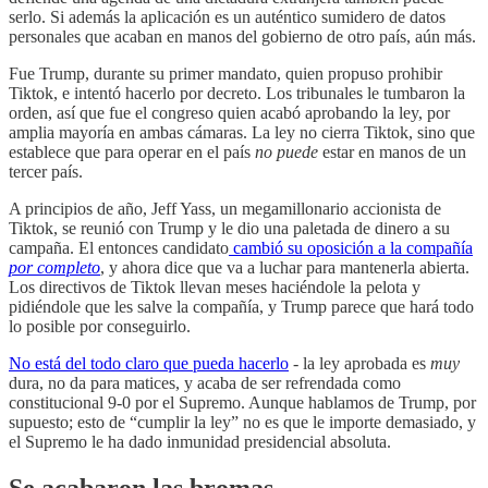
serlo. Si además la aplicación es un auténtico sumidero de datos
personales que acaban en manos del gobierno de otro país, aún más.
Fue Trump, durante su primer mandato, quien propuso prohibir
Tiktok, e intentó hacerlo por decreto. Los tribunales le tumbaron la
orden, así que fue el congreso quien acabó aprobando la ley, por
amplia mayoría en ambas cámaras. La ley no cierra Tiktok, sino que
establece que para operar en el país
no puede
estar en manos de un
tercer país.
A principios de año, Jeff Yass, un megamillonario accionista de
Tiktok, se reunió con Trump y le dio una paletada de dinero a su
campaña. El entonces candidato
cambió su oposición a la compañía
por completo
, y ahora dice que va a luchar para mantenerla abierta.
Los directivos de Tiktok llevan meses haciéndole la pelota y
pidiéndole que les salve la compañía, y Trump parece que hará todo
lo posible por conseguirlo.
No está del todo claro que pueda hacerlo
- la ley aprobada es
muy
dura, no da para matices, y acaba de ser refrendada como
constitucional 9-0 por el Supremo. Aunque hablamos de Trump, por
supuesto; esto de “cumplir la ley” no es que le importe demasiado, y
el Supremo le ha dado inmunidad presidencial absoluta.