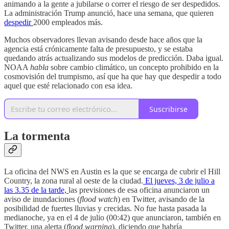
animando a la gente a jubilarse o correr el riesgo de ser despedidos.
La administración Trump anunció, hace una semana, que quieren
despedir
2000 empleados más.
Muchos observadores llevan avisando desde hace años que la
agencia está crónicamente falta de presupuesto, y se estaba
quedando atrás actualizando sus modelos de predicción. Daba igual.
NOAA
habla
sobre cambio climático, un concepto prohibido en la
cosmovisión del trumpismo, así que ha que hay que despedir a todo
aquel que esté relacionado con esa idea.
Suscribirse
La tormenta
La oficina del NWS en Austin es la que se encarga de cubrir el
Hill
Country, la zona rural al oeste de la ciudad.
El jueves, 3 de julio a
las 3.35 de la tarde,
las previsiones de esa oficina anunciaron un
aviso de inundaciones (
flood watch
) en Twitter, avisando de la
posibilidad de fuertes lluvias y crecidas. No fue hasta pasada la
medianoche, ya en el 4 de julio (00:42) que anunciaron, también en
Twitter, una alerta (
flood warning
), diciendo que habría