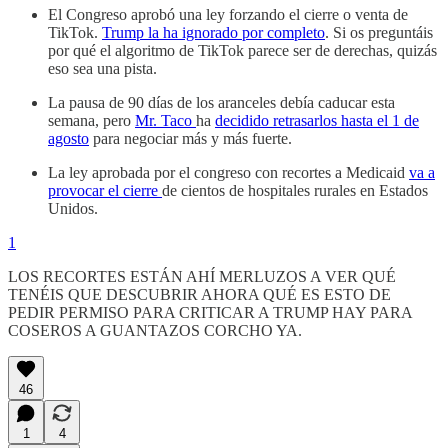
El Congreso aprobó una ley forzando el cierre o venta de
TikTok.
Trump la ha ignorado por completo
. Si os preguntáis
por qué el algoritmo de TikTok parece ser de derechas, quizás
eso sea una pista.
La pausa de 90 días de los aranceles debía caducar esta
semana, pero
Mr. Taco
ha
decidido retrasarlos hasta el 1 de
agosto
para negociar más y más fuerte.
La ley aprobada por el congreso con recortes a Medicaid
va a
provocar el cierre
de cientos de hospitales rurales en Estados
Unidos.
1
LOS RECORTES ESTÁN AHÍ MERLUZOS A VER QUÉ
TENÉIS QUE DESCUBRIR AHORA QUÉ ES ESTO DE
PEDIR PERMISO PARA CRITICAR A TRUMP HAY PARA
COSEROS A GUANTAZOS CORCHO YA.
46
1
4