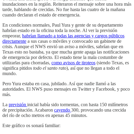
inundaciones en la región. Reiteraron el mensaje sobre una hora más
tarde, hablando de crecidas. No fue hasta las cuatro de la mañana
cuando declaran el estado de emergencia.
En condiciones normales, Paul Yura y gente de su departamento
habrían estado en la oficina toda la noche. Al ver la previsión
empeorar,
habrían llamado a todas las agencias y cargos públicos
directamente
a sus casas o móviles y convocado un gabinete de
crisis. Aunque el NWS envió un aviso a móviles, sabrían que en
Texas esto no bastaba, ya que mucha gente apaga las notificaciones
de emergencia por defecto. El estado tiene la mala costumbre de
utilizarlas para chorradas,
como avisos de tiroteos
(siendo Texas, es
significa pitidos
todo el santo rato
), así que no llegan a todo el
mundo.
Pero Yura estaba en casa, jubilado. Así que nadie llamó a las
autoridades. El NWS puso mensajes en Twitter y Facebook, y poco
más.
La
previsión
inicial había sido tormentas, con hasta 150 milímetros
de precipitación. Acabaron
cayendo
300, provocando una crecida
del río de ocho metros en apenas 45 minutos.
Este gráfico os sonará familiar: