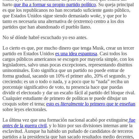
harto
que iba a formar su propio partido político
. Su queja principal
es que los republicanos no han recortado suficiente gasto público,
que Estados Unidos sigue siendo demasiado
woke,
y que por lo
tanto es necesaria una alternativa de (extremo) centro a los dos
partidos que han abandonado el pueblo llano.
No sé dónde habré escuchado yo eso antes.
Lo cierto es que, por mucho dinero que tenga Musk, crear un tercer
partido en Estados Unidos
es una idea espantosa
. Casi todos los
cargos públicos americanos se escogen por mayoría simple, con los
legisladores, salvo unas pocas excepciones, representando distritos
uninominales. Esto significa que un partido no puede entrar de
forma gradual, sacando un 10% el primer año, 20% el segundo, y
creciendo; es un o todo o nada, y a poco que tu “nada” reciba un
porcentaje significativo de voto, tu presencia hace que puedas
dividir el electorado y dar un escaño fácil al partido del bloque rival.
Cualquier estudiante de primero de políticas te puede dibujar un
croquis sobre el tema;
esto es
literalmente
lo primero que te enseñan
sobre leyes electorales.
La última vez que una formación nacional acabó por extinguirse
fue
antes
de la guerra civil
, y lo hizo por sus divisiones internas ante la
esclavitud. Aunque ha habido un puñado de candidatos de terceros
partidos a la presidencia que han sacado resultados medio decentes,