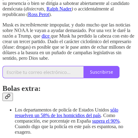
su presencia o bien se dirigia a sabotear abiertamente al candidato
demócrata (
dixiecrats,
Ralph Nader
)
o accidentalmente al
republicano (
Ross Perot
).
Musk es
increíblemente
impopular, y dudo mucho que las noticias
sobre NOAA le vayan a ayudar demasiado. Por una vez le daré la
razón a Trump, que
dice
que Musk ha perdido la cabeza con esto de
crear un tercer partido. Dado el carácter ciclotímico del empresario
(léase: drogas) es posible que se le pase antes de echar millones de
dólares a la basura en un puñado de campañas legislativas sin
sentido, pero Dios sabe.
Suscribirse
Bolas extra:
Los departamentos de policía de Estados Unidos
sólo
resuelven un 58% de los homicidios del país
. Como
comparación, ese porcentaje en España
supera el 90%
.
Cuando digo que la policía en este país es espantosa, no
exagero.