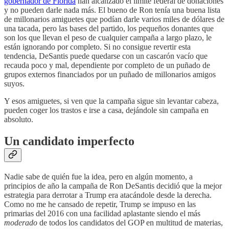
gobernador de Florida
han alcanzado el límite federal de donaciones
y no pueden darle nada más. El bueno de Ron tenía una buena lista
de millonarios amiguetes que podían darle varios miles de dólares de
una tacada, pero las bases del partido, los pequeños donantes que
son los que llevan el peso de cualquier campaña a largo plazo, le
están ignorando por completo. Si no consigue revertir esta
tendencia, DeSantis puede quedarse con un cascarón vacío que
recauda poco y mal, dependiente por completo de un puñado de
grupos externos financiados por un puñado de millonarios amigos
suyos.
Y esos amiguetes, si ven que la campaña sigue sin levantar cabeza,
pueden coger los trastos e irse a casa, dejándole sin campaña en
absoluto.
Un candidato imperfecto
Nadie sabe de quién fue la idea, pero en algún momento, a
principios de año la campaña de Ron DeSantis decidió que la mejor
estrategia para derrotar a Trump era atacándole desde la derecha.
Como no me he cansado de repetir, Trump se impuso en las
primarias del 2016 con una facilidad aplastante siendo el más
moderado
de todos los candidatos del GOP en multitud de materias,