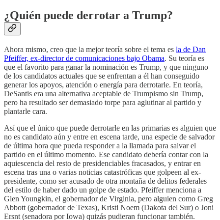
¿Quién puede derrotar a Trump?
Ahora mismo, creo que la mejor teoría sobre el tema es
la de Dan
Pfeiffer, ex-director de comunicaciones bajo Obama
. Su teoría es
que el favorito para ganar la nominación es Trump, y que ninguno
de los candidatos actuales que se enfrentan a él han conseguido
generar los apoyos, atención o energía para derrotarle. En teoría,
DeSantis era una alternativa aceptable de Trumpismo sin Trump,
pero ha resultado ser demasiado torpe para aglutinar al partido y
plantarle cara.
Así que el único que puede derrotarle en las primarias es alguien que
no es candidato aún y entre en escena tarde, una especie de salvador
de última hora que pueda responder a la llamada para salvar el
partido en el último momento. Ese candidato debería contar con la
aquiescencia del resto de presidenciables fracasados, y entrar en
escena tras una o varias noticias catastróficas que golpeen al ex-
presidente, como ser acusado de otra montaña de delitos federales
del estilo de haber dado un golpe de estado. Pfeiffer menciona a
Glen Youngkin, el gobernador de Virginia, pero alguien como Greg
Abbott (gobernador de Texas), Kristi Noem (Dakota del Sur) o Joni
Ersnt (senadora por Iowa) quizás pudieran funcionar también.