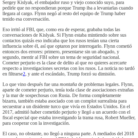
Sergey Kislyak, el embajador ruso y viejo conocido suyo, para
pedirle que no respondieran porque Trump iba a levantarlas cuando
llegara al cargo. Flynn negó al resto del equipo de Trump haber
tenido esa conversación.
Eso irritó al FBI, que, como era de esperar, grababa todas las
conversaciones de Kislyak. Si Flynn estaba mintiendo sobre sus
contactos quizás eso indicaba que los rusos tenían una cierta
influencia sobre él, así que optaron por interrogarlo. Flynn cometió
entonces dos errores: primero, presentarse sin un abogado, y
segundo, mentir al FBI sobre un tema de seguridad nacional.
Cometer perjurio es la clase de delito al que
no
quieres acercarte
respecto a investigaciones secretas con los rusos. La noticia no tardó
en filtrarse
2
, y ante el escándalo, Trump forzó su dimisión.
Lo que vino después fue una
montaña
de problemas legales. Flynn,
aparte de cometer perjurio, tenía toda clase de asociaciones extrañas
y la mar de sospechosas con Rusia. De forma completamente
bizarra, también estaba asociado con un complot surrealista para
secuestrar a un disidente turco que vivía en Estados Unidos. En el
2017, admitió haber cometido perjurio y llegó a un acuerdo con el
fiscal especial que estaba investigando la trama rusa, Robert Mueller,
para cooperar con la investigación.
El caso, no obstante, no llegó a ninguna parte. A mediados del 2018