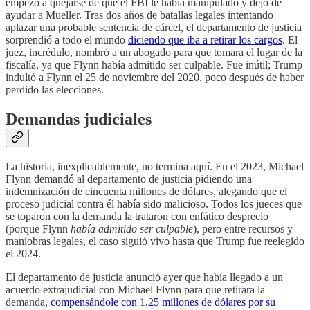
empezó a quejarse de que el FBI le había manipulado y dejó de
ayudar a Mueller. Tras dos años de batallas legales intentando
aplazar una probable sentencia de cárcel, el departamento de justicia
sorprendió a todo el mundo
diciendo que iba a retirar los cargos
. El
juez, incrédulo, nombró a un abogado para que tomara el lugar de la
fiscalía, ya que Flynn había admitido ser culpable. Fue inútil; Trump
indultó a Flynn el 25 de noviembre del 2020, poco después de haber
perdido las elecciones.
Demandas judiciales
La historia, inexplicablemente, no termina aquí. En el 2023, Michael
Flynn demandó al departamento de justicia pidiendo una
indemnización de cincuenta millones de dólares, alegando que el
proceso judicial contra él había sido malicioso. Todos los jueces que
se toparon con la demanda la trataron con enfático desprecio
(porque Flynn
había admitido ser culpable
), pero entre recursos y
maniobras legales, el caso siguió vivo hasta que Trump fue reelegido
el 2024.
El departamento de justicia anunció ayer que había llegado a un
acuerdo extrajudicial con Michael Flynn para que retirara la
demanda,
compensándole con 1,25 millones de dólares por su