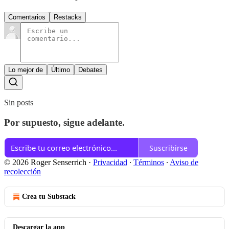
Comentarios
Restacks
Lo mejor de
Último
Debates
Sin posts
Por supuesto, sigue adelante.
Suscribirse
© 2026 Roger Senserrich
·
Privacidad
∙
Términos
∙
Aviso de
recolección
Crea tu Substack
Descargar la app