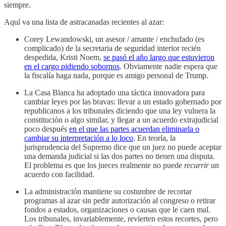
siempre.
Aquí va una lista de astracanadas recientes al azar:
Corey Lewandowski, un asesor / amante / enchufado (es
complicado) de la secretaria de seguridad interior recién
despedida, Kristi Noem,
se pasó el año largo que estuvieron
en el cargo pidiendo sobornos
. Obviamente nadie espera que
la fiscalía haga nada, porque es amigo personal de Trump.
La Casa Blanca ha adoptado una táctica innovadora para
cambiar leyes por las bravas: llevar a un estado gobernado por
republicanos a los tribunales diciendo que una ley vulnera la
constitución o algo similar, y llegar a un acuerdo extrajudicial
poco después
en el que las partes acuerdan eliminarla o
cambiar su interpretación a lo loco
. En teoría, la
jurisprudencia del Supremo dice que un juez no puede aceptar
una demanda judicial si las dos partes no tienen una disputa.
El problema es que los jueces realmente no puede
recurrir
un
acuerdo con facilidad.
La administración mantiene su costumbre de recortar
programas al azar sin pedir autorización al congreso o retirar
fondos a estados, organizaciones o causas que le caen mal.
Los tribunales, invariablemente, revierten estos recortes, pero