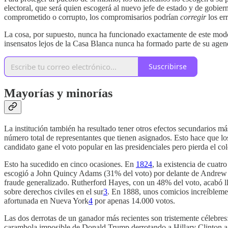
electoral, que será quien escogerá al nuevo jefe de estado y de gobier
comprometido o corrupto, los compromisarios podrían
corregir
los err
La cosa, por supuesto, nunca ha funcionado exactamente de este modo.
insensatos lejos de la Casa Blanca nunca ha formado parte de su agen
Suscribirse
Mayorías y minorías
La institución también ha resultado tener otros efectos secundarios m
número total de representantes que tienen asignados. Esto hace que lo
candidato gane el voto popular en las presidenciales pero pierda el col
Esto ha sucedido en cinco ocasiones. En
1824
, la existencia de cuatr
escogió a John Quincy Adams (31% del voto) por delante de Andre
fraude generalizado. Rutherford Hayes, con un 48% del voto, acabó l
sobre derechos civiles en el sur
3
. En 1888, unos comicios increíbleme
afortunada en Nueva York
4
por apenas 14.000 votos.
Las dos derrotas de un ganador más recientes son tristemente célebr
carambola imposible de Donald Trump derrotando a Hillary Clinton a p