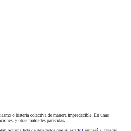
siasmo o histeria colectiva de manera impredecible. En unas
ciones, y otras maldades parecidas.
otan por una lista de delegados que su estado
1
enviará al colegio