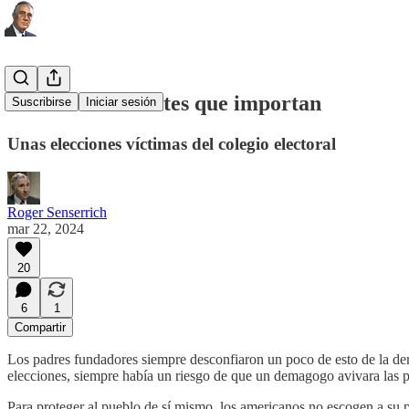
Los únicos votantes que importan
Suscribirse
Iniciar sesión
Unas elecciones víctimas del colegio electoral
Roger Senserrich
mar 22, 2024
20
6
1
Compartir
Los padres fundadores siempre desconfiaron un poco de esto de la dem
elecciones, siempre había un riesgo de que un demagogo avivara las p
Para proteger al pueblo de sí mismo, los americanos no escogen a su p