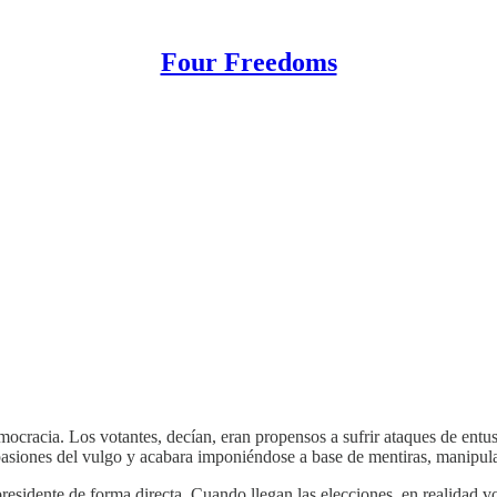
Four Freedoms
ocracia. Los votantes, decían, eran propensos a sufrir ataques de entu
asiones del vulgo y acabara imponiéndose a base de mentiras, manipula
residente de forma directa. Cuando llegan las elecciones, en realidad v