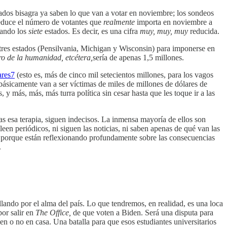
stados bisagra ya saben lo que van a votar en noviembre; los sondeos
reduce el número de votantes que
realmente
importa en noviembre a
mando los
siete
estados. Es decir, es una cifra
muy, muy, muy
reducida.
tres estados (Pensilvania, Michigan y Wisconsin) para imponerse en
ro de la humanidad, etcétera,
sería de apenas 1,5 millones.
ares
7
(esto es, más de cinco mil setecientos millones, para los vagos
ásicamente van a ser víctimas de miles de millones de dólares de
 y más, más, más turra política sin cesar hasta que les toque ir a las
as esa terapia, siguen indecisos. La inmensa mayoría de ellos son
en periódicos, ni siguen las noticias, ni saben apenas de qué van las
s porque están reflexionando profundamente sobre las consecuencias
.
lando por el alma del país. Lo que tendremos, en realidad, es una loca
or salir en
The Office,
de que voten a Biden. Será una disputa para
n o no en casa. Una batalla para que esos estudiantes universitarios