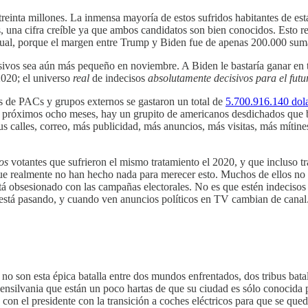
 treinta millones. La inmensa mayoría de estos sufridos habitantes de e
, una cifra creíble ya que ambos candidatos son bien conocidos. Esto 
casual, porque el margen entre Trump y Biden fue de apenas 200.000 su
ivos sea aún más pequeño en noviembre. A Biden le bastaría ganar en 
2020; el universo
real
de indecisos
absolutamente decisivos para el futu
es de PACs y grupos externos se gastaron un total de
5.700.916.140 dol
s próximos ocho meses, hay un grupito de americanos desdichados que b
s calles, correo, más publicidad, más anuncios, más visitas, más mítines,
os
votantes que sufrieron el mismo tratamiento el 2020, y que incluso tr
e realmente no han hecho nada para merecer esto. Muchos de ellos no le
tá obsesionado con las campañas electorales. No es que estén indeciso
e está pasando, y cuando ven anuncios políticos en TV cambian de canal
no son esta épica batalla entre dos mundos enfrentados, dos tribus batal
ensilvania que están un poco hartas de que su ciudad es sólo conocida p
on el presidente con la transición a coches eléctricos para que se quede