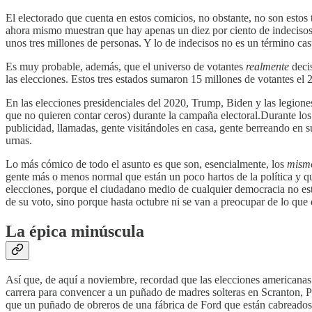
El electorado que cuenta en estos comicios, no obstante, no son estos
ahora mismo muestran que hay apenas un diez por ciento de indecisos
unos tres millones de personas. Y lo de indecisos no es un término 
Es muy probable, además, que el universo de votantes
realmente
decis
las elecciones. Estos tres estados sumaron 15 millones de votantes el 
En las elecciones presidenciales del 2020, Trump, Biden y las legion
que no quieren contar ceros) durante la campaña electoral.Durante lo
publicidad, llamadas, gente visitándoles en casa, gente berreando en su
urnas.
Lo más cómico de todo el asunto es que son, esencialmente, los
mism
gente más o menos normal que están un poco hartos de la política y qu
elecciones, porque el ciudadano medio de cualquier democracia no es
de su voto, sino porque hasta octubre ni se van a preocupar de lo qu
La épica minúscula
Así que, de aquí a noviembre, recordad que las elecciones americanas 
carrera para convencer a un puñado de madres solteras en Scranton, P
que un puñado de obreros de una fábrica de Ford que están cabreados c