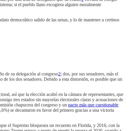
sistema; si el pueblo llano escogiera alguien moralmente
ato democrático salido de las urnas, y lo de mantener a cretinos
año de su delegación al congreso
2
; dos, por sus senadores, más el
o de los dos senadores. Debido a esta distorsión, es posible que un
ectoral, así que la elección acabó en la cámara de representantes, que
onsigo tres estados sin mayorías electorales claras y acusaciones de
comisión chapucera del congreso y un
pacto más que cuestionable
6%) se decantaron en favor del primero gracias a una victoria
que el Supremo bloqueara un recuento en Florida, y 2016, con la
mismo Trump estuvo a punto de repetir la proeza el 2020, cuando a