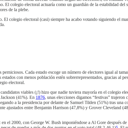
no. El colegio electoral actuaría como un guardián de la estabilidad del 
ores de la plebe.
 El colegio electoral (casi) siempre ha acabo votando siguiendo el mand
da.
ás perniciosos. Cada estado escoge un número de electores igual al tam
s estados con menos población estén sobrerrepresentados, gracias al pes
egio electoral.
o candidatos viables (¡!) hizo que nadie tuviera mayoría en el colegio el
w Jackson (41%). En
1876
, unas elecciones digamos “festivas” trajeron c
legando a la presidencia por delante de Samuel Tilden (51%) tras una 
nte ajustados entre Benjamin Harrison (47,8%) y Grover Cleveland (48,
es: en el 2000, con George W. Bush imponiéndose a Al Gore después de 
esar de quedar a más de dos puntos en el voto total (48,2-46,1)
5
. El 