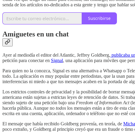
senda de los artículos no-dedicados a esta gente y tengo que hablar s
Suscribirse
Amiguetes en un chat
Ayer al mediodía el editor del Atlantic, Jeffrey Goldberg,
publicaba un 
petición para conectar en
Signal
, una aplicación para móviles que per
Para quien no la conozca, Signal es una alternativa a Whatsapp o Tel
todo. La aplicación es muy popular entre periodistas, que la usan para 
interferencias ni miedo a que tus mensajes acaben en la portada de al
Los estrictos controles de privacidad y la posibilidad de borrar mensa
americana están sujetas a estrictas leyes de retención de datos. Si tr
siendo sujeto de una petición bajo una
Freedom of Information Act
(l
hacerla pública. Aunque no
todos
los mensajes están a tiro de esta cla
escrita en una cuenta, aplicación, ordenador o teléfono que no esté con
El mensaje que había recibido Goldberg provenía, en teoría, de
Micha
poco extraño, y Goldberg al principio creyó que era un fraude o timo 