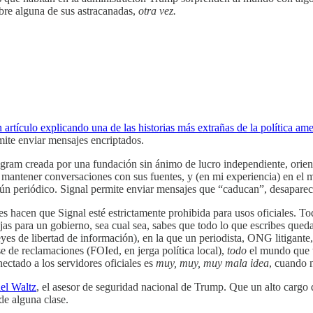
obre alguna de sus astracanadas,
otra vez.
artículo explicando una de las historias más extrañas de la política am
mite enviar mensajes encriptados.
egram creada por una fundación sin ánimo de lucro independiente, orien
mantener conversaciones con sus fuentes, y (en mi experiencia) en el mun
gún periódico. Signal permite enviar mensajes que “caducan”, desapareci
jes hacen que Signal esté estrictamente prohibida para usos oficiales. T
abajas para un gobierno, sea cual sea, sabes que todo lo que escribes qu
eyes de libertad de información), en la que un periodista, ONG litigante,
se de reclamaciones (FOIed, en jerga política local),
todo
el mundo que t
ectado a los servidores oficiales es
muy, muy, muy mala idea
, cuando 
el Waltz
, el asesor de seguridad nacional de Trump. Que un alto cargo d
de alguna clase.