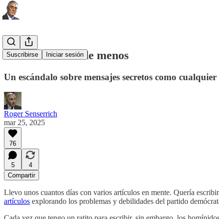
La idiotez es lo de menos
Suscribirse
Iniciar sesión
Un escándalo sobre mensajes secretos como cualquier
Roger Senserrich
mar 25, 2025
76
5
4
Compartir
Llevo unos cuantos días con varios artículos en mente. Quería escribi
artículos
explorando los problemas y debilidades del partido demócrat
Cada vez que tengo un ratito para escribir, sin embargo, los homíni