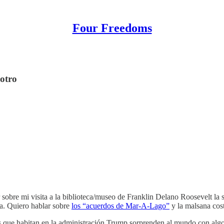
Four Freedoms
 otro
r sobre mi visita a la biblioteca/museo de Franklin Delano Roosevelt la
a. Quiero hablar sobre
los “acuerdos de Mar-A-Lago”
y la malsana cost
dos que habitan en la administración Trump sorprenden al mundo con alg