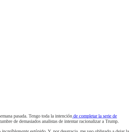
 semana pasada. Tengo toda la intención
de completar la serie de
umbre de demasiados analistas de intentar racionalizar a Trump.
o
increíblemente
estúpido. Y, por desgracia, me veo obligado a dejar la