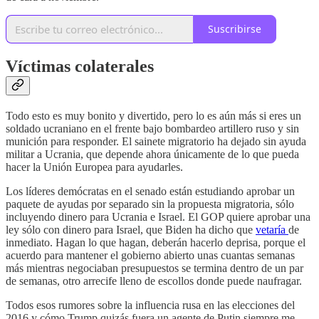
Suscribirse
Víctimas colaterales
Todo esto es muy bonito y divertido, pero lo es aún más si eres un
soldado ucraniano en el frente bajo bombardeo artillero ruso y sin
munición para responder. El sainete migratorio ha dejado sin ayuda
militar a Ucrania, que depende ahora únicamente de lo que pueda
hacer la Unión Europea para ayudarles.
Los líderes demócratas en el senado están estudiando aprobar un
paquete de ayudas por separado sin la propuesta migratoria, sólo
incluyendo dinero para Ucrania e Israel. El GOP quiere aprobar una
ley sólo con dinero para Israel, que Biden ha dicho que
vetaría
de
inmediato. Hagan lo que hagan, deberán hacerlo deprisa, porque el
acuerdo para mantener el gobierno abierto unas cuantas semanas
más mientras negociaban presupuestos se termina dentro de un par
de semanas, otro arrecife lleno de escollos donde puede naufragar.
Todos esos rumores sobre la influencia rusa en las elecciones del
2016 y cómo Trump quizás fuera un agente de Putin siempre me