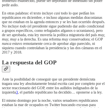
fronterizo establecido, puede ser deportado de inmediato sin poder
pedir asilo.
En otras palabras: el texto incluye
casi
todo lo que pedían los
republicanos en diciembre, e incluso algunas medidas draconianas
que no estaban en la agenda entonces y se les han ocurrido después.
No incluye
todo
(el presidente sigue pudiendo dar asilo condicional
a grupos específicos, como refugiados afganos o ucranianos), pero
de ser aprobada, esta ley movería la política migratoria del país
muy,
muy, muy
a la derecha. Es una reforma
muy
conservadora; el GOP
nunca
estuvo remotamente cerca de aprobar algo parecido, ni
siquiera cuando controlaban la presidencia y las dos cámaras en el
2017 y 2018.
La respuesta del GOP
Ante la posibilidad de conseguir que un presidente demócrata
tragara una ley absolutamente brutal escrita casi por completo por el
sector reaccionario del GOP, entre los aullidos indignados de la
izquierda
3
, el partido republicano ha decidido… oponerse a la ley.
El mismo domingo por la noche, varios senadores republicanos
estaban la mar de ocupados en Twitter buscando excusas para