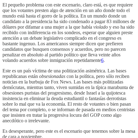
El pequeño problema con este escenario, claro está, es que requiere
que los votantes presten algo de atención en un año donde todo el
mundo está hasta el gorro de la política. En un mundo donde un
candidato a la presidencia ha sido condenado a pagar 83 millones de
dólares por difamar a una mujer a la que había
violado
y eso ha sido
recibido con indiferencia en los sondeos, esperar que alguien preste
atención a un debate legislativo complicado en el congreso es
bastante ingenuo. Los americanos siempre dicen que prefieren
candidatos que busquen consensos y acuerdos, pero no parecen
penalizar en absoluto al partido político que lleva veinte años
volando acuerdos sobre inmigración repetidamente
6
.
Este es un país víctima de una politización asimétrica. Las bases
republicanas están
obsesionadas
con la política, pero sólo reciben
noticias en la burbuja de Fox News. Las bases más politizadas
demócratas, mientras tanto, viven sumidas en la típica marabunta de
obsesiones puristas del progresismo, desde Israel a la quijotesca
insistencia en eliminar la deuda estudiantil o fantasías derrotistas
sobre lo mal que va la economía. El resto de votantes o bien pasan
del tema por completo, o se informan de pasada en medios centristas
que insisten en tratar la progresiva locura del GOP como algo
anecdótico o irrelevante.
Es desesperante, pero este es el escenario que tenemos sobre la mesa
de cara a noviembre.