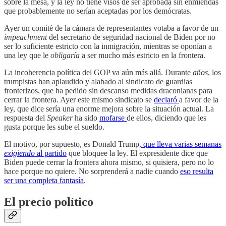
sobre la mesa, y la ley no tiene visos de ser aprobada sin enmiendas
que probablemente no serían aceptadas por los demócratas.
Ayer un comité de la cámara de representantes votaba a favor de un
impeachment
del secretario de seguridad nacional de Biden por no
ser lo suficiente estricto con la inmigración, mientras se oponían a
una ley que le
obligaría
a ser mucho más estricto en la frontera.
La incoherencia política del GOP va aún más allá. Durante
años
, los
trumpistas han aplaudido y alabado al sindicato de guardias
fronterizos, que ha pedido sin descanso medidas draconianas para
cerrar la frontera. Ayer este mismo sindicato se
declaró
a favor de la
ley, que dice sería una enorme mejora sobre la situación actual. La
respuesta del
Speaker
ha sido
mofarse
de ellos, diciendo que les
gusta porque les sube el sueldo.
El motivo, por supuesto, es Donald Trump,
que lleva varias semanas
exigiendo
al partido
que bloquee la ley. El expresidente dice que
Biden puede cerrar la frontera ahora mismo, si quisiera, pero no lo
hace porque no quiere. No sorprenderá a nadie cuando
eso resulta
ser una completa fantasía
.
El precio político