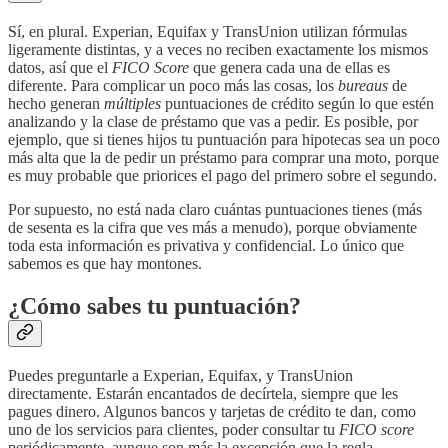
Sí, en plural. Experian, Equifax y TransUnion utilizan fórmulas
ligeramente distintas, y a veces no reciben exactamente los mismos
datos, así que el
FICO Score
que genera cada una de ellas es
diferente. Para complicar un poco más las cosas, los
bureaus
de
hecho generan
múltiples
puntuaciones de crédito según lo que estén
analizando y la clase de préstamo que vas a pedir. Es posible, por
ejemplo, que si tienes hijos tu puntuación para hipotecas sea un poco
más alta que la de pedir un préstamo para comprar una moto, porque
es muy probable que priorices el pago del primero sobre el segundo.
Por supuesto, no está nada claro cuántas puntuaciones tienes (más
de sesenta es la cifra que ves más a menudo), porque obviamente
toda esta información es privativa y confidencial. Lo único que
sabemos es que hay montones.
¿Cómo sabes tu puntuación?
Puedes preguntarle a Experian, Equifax, y TransUnion
directamente. Estarán encantados de decírtela, siempre que les
pagues dinero. Algunos bancos y tarjetas de crédito te dan, como
uno de los servicios para clientes, poder consultar tu
FICO score
periódicamente, aunque son más la excepción que la regla.