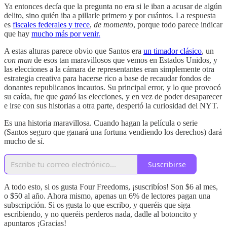
Ya entonces decía que la pregunta no era si le iban a acusar de algún
delito, sino quién iba a pillarle primero y por cuántos. La respuesta
es
fiscales federales y trece
,
de momento
, porque todo parece indicar
que hay
mucho más por venir.
A estas alturas parece obvio que Santos era
un timador clásico
, un
con man
de esos tan maravillosos que vemos en Estados Unidos, y
las elecciones a la cámara de representantes eran simplemente otra
estrategia creativa para hacerse rico a base de recaudar fondos de
donantes republicanos incautos. Su principal error, y lo que provocó
su caída, fue que
ganó
las elecciones, y en vez de poder desaparecer
e irse con sus historias a otra parte, despertó la curiosidad del NYT.
Es una historia maravillosa. Cuando hagan la película o serie
(Santos seguro que ganará una fortuna vendiendo los derechos) dará
mucho de sí.
Suscribirse
A todo esto, si os gusta Four Freedoms, ¡suscribíos! Son $6 al mes,
o $50 al año. Ahora mismo, apenas un 6% de lectores pagan una
subscripción. Si os gusta lo que escribo, y queréis que siga
escribiendo, y no queréis perderos nada, dadle al botoncito y
apuntaros ¡Gracias!