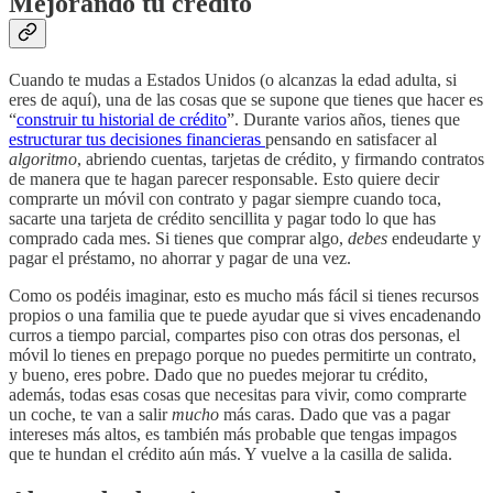
Mejorando tu crédito
Cuando te mudas a Estados Unidos (o alcanzas la edad adulta, si
eres de aquí), una de las cosas que se supone que tienes que hacer es
“
construir tu historial de crédito
”. Durante varios años, tienes que
estructurar tus decisiones financieras
pensando en satisfacer al
algoritmo
, abriendo cuentas, tarjetas de crédito, y firmando contratos
de manera que te hagan parecer responsable. Esto quiere decir
comprarte un móvil con contrato y pagar siempre cuando toca,
sacarte una tarjeta de crédito sencillita y pagar todo lo que has
comprado cada mes. Si tienes que comprar algo,
debes
endeudarte y
pagar el préstamo, no ahorrar y pagar de una vez.
Como os podéis imaginar, esto es mucho más fácil si tienes recursos
propios o una familia que te puede ayudar que si vives encadenando
curros a tiempo parcial, compartes piso con otras dos personas, el
móvil lo tienes en prepago porque no puedes permitirte un contrato,
y bueno, eres pobre. Dado que no puedes mejorar tu crédito,
además, todas esas cosas que necesitas para vivir, como comprarte
un coche, te van a salir
mucho
más caras. Dado que vas a pagar
intereses más altos, es también más probable que tengas impagos
que te hundan el crédito aún más. Y vuelve a la casilla de salida.