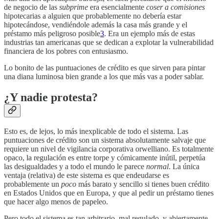
de negocio de las
subprime
era esencialmente
coser a comisiones
hipotecarias a alguien que probablemente no debería estar
hipotecándose, vendiéndole además la casa más grande y el
préstamo más peligroso posible
3
. Era un ejemplo más de estas
industrias tan americanas que se dedican a explotar la vulnerabilidad
financiera de los pobres con entusiasmo.
Lo bonito de las puntuaciones de crédito es que sirven para pintar
una diana luminosa bien grande a los que más vas a poder sablar.
¿Y nadie protesta?
Esto es, de lejos, lo más inexplicable de todo el sistema. Las
puntuaciones de crédito son un sistema absolutamente salvaje que
requiere un nivel de vigilancia corporativa orwelliano. Es totalmente
opaco, la regulación es entre torpe y cómicamente inútil, perpetúa
las desigualdades y a todo el mundo le parece
normal
. La única
ventaja (relativa) de este sistema es que endeudarse es
probablemente un
poco
más barato y sencillo si tienes buen crédito
en Estados Unidos que en Europa, y que al pedir un préstamo tienes
que hacer algo menos de papeleo.
Pero todo el sistema es tan arbitrario, mal regulado, y abiertamente