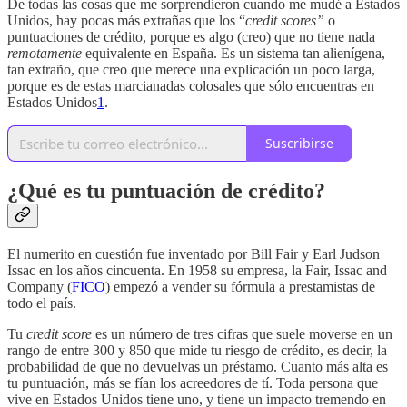
De todas las cosas que me sorprendieron cuando me mudé a Estados
Unidos, hay pocas más extrañas que los “
credit scores”
o
puntuaciones de crédito, porque es algo (creo) que no tiene nada
remotamente
equivalente en España. Es un sistema tan alienígena,
tan extraño, que creo que merece una explicación un poco larga,
porque es de estas marcianadas colosales que sólo encuentras en
Estados Unidos
1
.
Suscribirse
¿Qué es tu puntuación de crédito?
El numerito en cuestión fue inventado por Bill Fair y Earl Judson
Issac en los años cincuenta. En 1958 su empresa, la Fair, Issac and
Company (
FICO
) empezó a vender su fórmula a prestamistas de
todo el país.
Tu
credit score
es un número de tres cifras que suele moverse en un
rango de entre 300 y 850 que mide tu riesgo de crédito, es decir, la
probabilidad de que no devuelvas un préstamo. Cuanto más alta es
tu puntuación, más se fían los acreedores de tí. Toda persona que
vive en Estados Unidos tiene uno, y tiene un impacto tremendo en