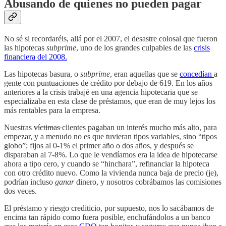
Abusando de quienes no pueden pagar
No sé si recordaréis, allá por el 2007, el desastre colosal que fueron
las hipotecas
subprime
, uno de los grandes culpables de las
crisis
financiera del 2008.
Las hipotecas basura, o
subprime
, eran aquellas que se
concedían
a
gente con puntuaciones de crédito por debajo de 619. En los años
anteriores a la crisis trabajé en una agencia hipotecaria que se
especializaba en esta clase de préstamos, que eran de muy lejos los
más rentables para la empresa.
Nuestras
víctimas
clientes pagaban un interés mucho más alto, para
empezar, y a menudo no es que tuvieran tipos variables, sino “tipos
globo”; fijos al 0-1% el primer año o dos años, y después se
disparaban al 7-8%. Lo que le vendíamos era la idea de hipotecarse
ahora a tipo cero, y cuando se “hinchara”, refinanciar la hipoteca
con otro crédito nuevo. Como la vivienda nunca baja de precio (je),
podrían incluso
ganar
dinero, y nosotros cobrábamos las comisiones
dos veces.
El préstamo y riesgo crediticio, por supuesto, nos lo sacábamos de
encima tan rápido como fuera posible, enchufándolos a un banco