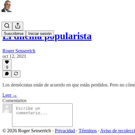
El dilema popularista
Suscribirse
Iniciar sesión
Roger Senserrich
oct 12, 2021
9
Los demócratas están de acuerdo en que están perdidos. Pero no cóm
Leer →
Comentarios
© 2026 Roger Senserrich
·
Privacidad
∙
Términos
∙
Aviso de recolecc