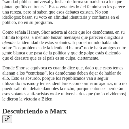
“sanidad pública universal y fusilar de forma sumarísima a los que
pintan grafitis en trenes”. Estos votantes lo del feminismo les parece
una rareza, pero ni saben que esos debates existen. No son
ideólogos; basan su voto en afinidad identitaria y confianza en el
político, no en su programa.
Como señala Haney, Shor acierta al decir que los demócratas, en su
infinita torpeza, a menudo lanzan mensajes que parecen dirigidos a
ofender
la identidad de estos votantes. Ir por el mundo hablando
sobre “los problemas de la identidad blanca” no te hará amigos entre
gente blanca que pasa de la política y que de golpe estás diciendo
que el desastre que es el país es su culpa, ciertamente.
Donde Shor se equivoca es cuando dice que, dado que estos temas
alienan a los “centristas”, los demócratas deben dejar de hablar de
ello. Esto es absurdo, porque los republicanos van a seguir
utilizando racismo y temas identitarios como arma arrojadiza; uno no
puede salir del debate dándoles la razón, porque entonces perderán
esos votantes anti-racistas woke universitarios que (no lo olvidemos)
le dieron la victoria a Biden.
Descubriendo a Marx