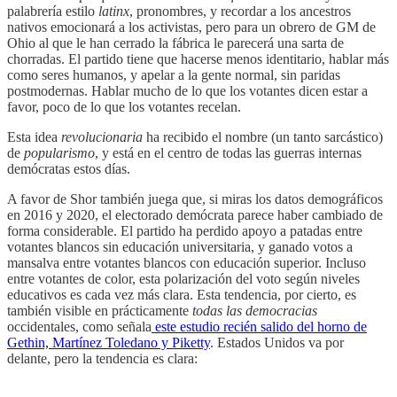
palabrería estilo
latinx
, pronombres, y recordar a los ancestros
nativos emocionará a los activistas, pero para un obrero de GM de
Ohio al que le han cerrado la fábrica le parecerá una sarta de
chorradas. El partido tiene que hacerse menos identitario, hablar más
como seres humanos, y apelar a la gente normal, sin paridas
postmodernas. Hablar mucho de lo que los votantes dicen estar a
favor, poco de lo que los votantes recelan.
Esta idea
revolucionaria
ha recibido el nombre (un tanto sarcástico)
de
popularismo
, y está en el centro de todas las guerras internas
demócratas estos días.
A favor de Shor también juega que, si miras los datos demográficos
en 2016 y 2020, el electorado demócrata parece haber cambiado de
forma considerable. El partido ha perdido apoyo a patadas entre
votantes blancos sin educación universitaria, y ganado votos a
mansalva entre votantes blancos con educación superior. Incluso
entre votantes de color, esta polarización del voto según niveles
educativos es cada vez más clara. Esta tendencia, por cierto, es
también visible en prácticamente
todas las democracias
occidentales, como señala
este estudio recién salido del horno de
Gethin, Martínez Toledano y Piketty
. Estados Unidos va por
delante, pero la tendencia es clara: