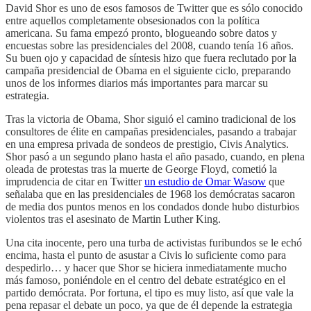
David Shor es uno de esos famosos de Twitter que es sólo conocido
entre aquellos completamente obsesionados con la política
americana. Su fama empezó pronto, blogueando sobre datos y
encuestas sobre las presidenciales del 2008, cuando tenía 16 años.
Su buen ojo y capacidad de síntesis hizo que fuera reclutado por la
campaña presidencial de Obama en el siguiente ciclo, preparando
unos de los informes diarios más importantes para marcar su
estrategia.
Tras la victoria de Obama, Shor siguió el camino tradicional de los
consultores de élite en campañas presidenciales, pasando a trabajar
en una empresa privada de sondeos de prestigio, Civis Analytics.
Shor pasó a un segundo plano hasta el año pasado, cuando, en plena
oleada de protestas tras la muerte de George Floyd, cometió la
imprudencia de citar en Twitter
un estudio de Omar Wasow
que
señalaba que en las presidenciales de 1968 los demócratas sacaron
de media dos puntos menos en los condados donde hubo disturbios
violentos tras el asesinato de Martin Luther King.
Una cita inocente, pero una turba de activistas furibundos se le echó
encima, hasta el punto de asustar a Civis lo suficiente como para
despedirlo… y hacer que Shor se hiciera inmediatamente mucho
más famoso, poniéndole en el centro del debate estratégico en el
partido demócrata. Por fortuna, el tipo es muy listo, así que vale la
pena repasar el debate un poco, ya que de él depende la estrategia