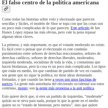
El falso centro de la política americana
Como todas las historias sobre voto y electorado que parecen
sencillas y fáciles, el modelo de Shor se topa con que las cosas son
un poco más complicadas de lo que parecen.
Este artículo
de Ian
Haney Lopez repasa las más obvias, pero vale la pena repasar
algunas ideas claves.
La primera, y más importante, es que el votante moderado
no existe
.
Es fácil creer o pensar que el electorado es este continúo
parsimonioso entre señores de derechas reaccionarios, señores de
derechas católicos, señores de derechas liberales, moderados,
izquierda moderada, socialistas de toda la vida, y comunistas que
hacen biodanzas, pero la cosa es un poco más complicada. Los tipos
que están en medio, los que cambian de partido de vez en cuando,
son gente que
no sigue
la política, no tiene ideas demasiado
formadas, y que cuando las tiene
a veces son unos fascistas de
narices
. La gente más autoritaria del electorado occidental son estos
centristas,
insisto
; son
la gente más propensa a la anti política
.
Esto quiere decir que, si eres un partido de izquierdas, “moderarte”
quizás no te sirva para nada, porque lo que la gente en el medio
quiere no es “estado de bienestar, pero menos”, sino que quiere