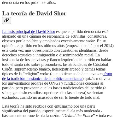
demócrata en los próximos años.
La teoría de David Shor
La tesis principal de David Shor
es que el partido demócrata está
atrapado en una cámara de resonancia de activistas, consultores,
obsesos por la política y empleados excesivamente
woke
. En su
opinión, el partido en los últimos años (empezando allá por el 2014)
está cada vez más obsesionado con cuestiones identitarias, desde
derechos sexuales a inmigración o discriminación racial. La
insistencia de los activistas y flanco izquierdo del partido en hablar
todo el santo rato sobre pronombres, las atrocidades de Cristóbal
Colón, supremacismo blanco, heteropatriarcado y demás temas
típicos de la “religión” woke (que no tiene nada de nueva - es
fruto
de la tradición mesiánica de la política americana
) quizás motive a
los universitarios progres de ONGs y fundaciones cercanas al
partido, pero provocan que las bases tradicionales del partido (a
saber, gente sin estudios superiores de clase obrera) se sientan
excluidos, cuando no acusados de ser la fuente de todo mal.
Esta teoría ha sido recibida con entusiasmo por una parte
significativa del partido, especialmente el ala más moderada -
básicamente porque les da la razón. “
Defund the Police
” y toda esa