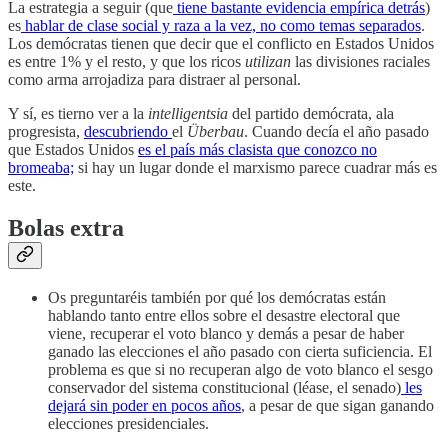
La estrategia a seguir (que
tiene bastante evidencia empírica detrás
)
es
hablar de clase social y raza a la vez, no como temas separados
.
Los demócratas tienen que decir que el conflicto en Estados Unidos
es entre 1% y el resto, y que los ricos
utilizan
las divisiones raciales
como arma arrojadiza para distraer al personal.
Y sí, es tierno ver a la
intelligentsia
del partido demócrata, ala
progresista,
descubriendo
el
Überbau
. Cuando decía el año pasado
que Estados Unidos
es el país más clasista que conozco no
bromeaba;
si hay un lugar donde el marxismo parece cuadrar más es
este.
Bolas extra
Os preguntaréis también por qué los demócratas están
hablando tanto entre ellos sobre el desastre electoral que
viene, recuperar el voto blanco y demás a pesar de haber
ganado las elecciones el año pasado con cierta suficiencia. El
problema es que si no recuperan algo de voto blanco el sesgo
conservador del sistema constitucional (léase, el senado)
les
dejará sin poder en pocos años
, a pesar de que sigan ganando
elecciones presidenciales.