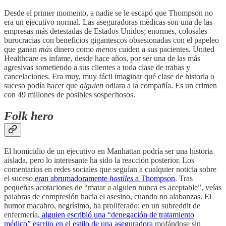
Desde el primer momento, a nadie se le escapó que Thompson no
era un ejecutivo normal. Las aseguradoras médicas son una de las
empresas más detestadas de Estados Unidos; enormes, colosales
burocracias con beneficios gigantescos obsesionadas con el papeleo
que ganan
más
dinero como
menos
cuiden a sus pacientes. United
Healthcare es infame, desde hace años, por ser una de las más
agresivas sometiendo a sus clientes a toda clase de trabas y
cancelaciones. Era muy, muy fácil imaginar qué clase de historia o
suceso podía hacer que
alguien
odiara a la compañía. Es un crimen
con 49 millones de posibles sospechosos.
Folk hero
El homicidio de un ejecutivo en Manhattan podría ser una historia
aislada, pero lo interesante ha sido la reacción posterior. Los
comentarios en redes sociales que seguían a cualquier noticia sobre
el suceso
eran abrumadoramente
hostiles
a Thompson
. Tras
pequeñas acotaciones de “matar a alguien nunca es aceptable”, veías
palabras de compresión hacia el asesino, cuando no alabanzas. El
humor macabro, negrísimo, ha proliferado; en un subreddit de
enfermería
, alguien escribió una “denegación de tratamiento
médico” escrito en el estilo de una aseguradora
mofándose sin