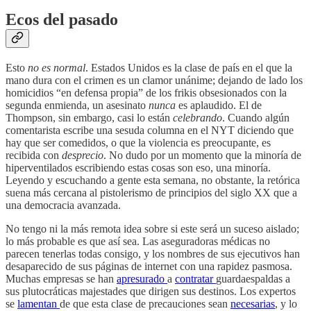
Ecos del pasado
Esto
no es normal
. Estados Unidos es la clase de país en el que la
mano dura con el crimen es un clamor unánime; dejando de lado los
homicidios “en defensa propia” de los frikis obsesionados con la
segunda enmienda, un asesinato
nunca
es aplaudido. El de
Thompson, sin embargo, casi lo están
celebrando
. Cuando algún
comentarista escribe una sesuda columna en el NYT diciendo que
hay que ser comedidos, o que la violencia es preocupante, es
recibida con
desprecio
. No dudo por un momento que la minoría de
hiperventilados escribiendo estas cosas son eso, una minoría.
Leyendo y escuchando a gente esta semana, no obstante, la retórica
suena más cercana al pistolerismo de principios del siglo XX que a
una democracia avanzada.
No tengo ni la más remota idea sobre si este será un suceso aislado;
lo más probable es que así sea. Las aseguradoras médicas no
parecen tenerlas todas consigo, y los nombres de sus ejecutivos han
desaparecido de sus páginas de internet con una rapidez pasmosa.
Muchas empresas se han
apresurado
a
contratar
guardaespaldas a
sus plutocráticas majestades que dirigen sus destinos. Los expertos
se
lamentan
de que esta clase de precauciones sean
necesarias
, y lo