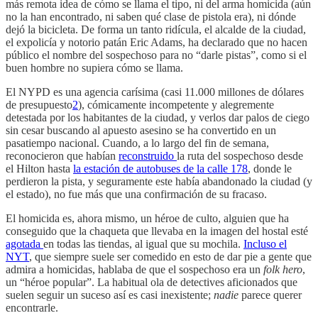
más remota idea de cómo se llama el tipo, ni del arma homicida (aún
no la han encontrado, ni saben qué clase de pistola era), ni dónde
dejó la bicicleta. De forma un tanto ridícula, el alcalde de la ciudad,
el expolicía y notorio patán Eric Adams, ha declarado que no hacen
público el nombre del sospechoso para no “darle pistas”, como si el
buen hombre no supiera cómo se llama.
El NYPD es una agencia carísima (casi 11.000 millones de dólares
de presupuesto
2
), cómicamente incompetente y alegremente
detestada por los habitantes de la ciudad, y verlos dar palos de ciego
sin cesar buscando al apuesto asesino se ha convertido en un
pasatiempo nacional. Cuando, a lo largo del fin de semana,
reconocieron que habían
reconstruido
la ruta del sospechoso desde
el Hilton hasta
la estación de autobuses de la calle 178
, donde le
perdieron la pista, y seguramente este había abandonado la ciudad (y
el estado), no fue más que una confirmación de su fracaso.
El homicida es, ahora mismo, un héroe de culto, alguien que ha
conseguido que la chaqueta que llevaba en la imagen del hostal esté
agotada
en todas las tiendas, al igual que su mochila.
Incluso el
NYT
, que siempre suele ser comedido en esto de dar pie a gente que
admira a homicidas, hablaba de que el sospechoso era un
folk hero
,
un “héroe popular”. La habitual ola de detectives aficionados que
suelen seguir un suceso así es casi inexistente;
nadie
parece querer
encontrarle.