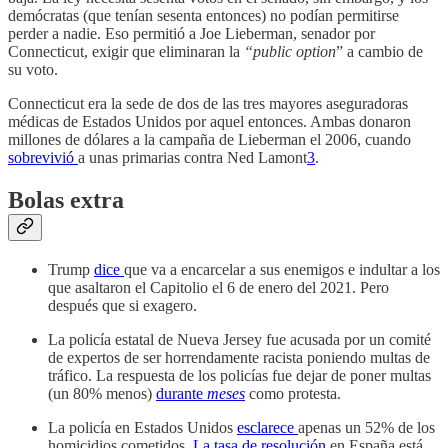
demócratas (que tenían sesenta entonces) no podían permitirse
perder a nadie. Eso permitió a Joe Lieberman, senador por
Connecticut, exigir que eliminaran la
“public option
” a cambio de
su voto.
Connecticut era la sede de dos de las tres mayores aseguradoras
médicas de Estados Unidos por aquel entonces. Ambas donaron
millones de dólares a la campaña de Lieberman el 2006, cuando
sobrevivió
a unas primarias contra Ned Lamont
3
.
Bolas extra
Trump
dice
que va a encarcelar a sus enemigos e indultar a los
que asaltaron el Capitolio el 6 de enero del 2021. Pero
después que si exagero.
La policía estatal de Nueva Jersey fue acusada por un comité
de expertos de ser horrendamente racista poniendo multas de
tráfico. La respuesta de los policías fue dejar de poner multas
(un 80% menos)
durante
meses
como protesta.
La policía en Estados Unidos
esclarece
apenas un 52% de los
homicidios cometidos.
La tasa de resolución
en España está