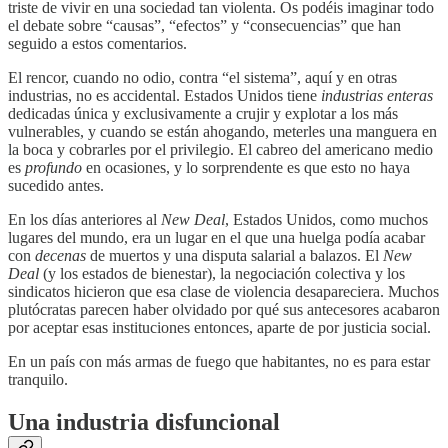
triste de vivir en una sociedad tan violenta. Os podéis imaginar todo
el debate sobre “causas”, “efectos” y “consecuencias” que han
seguido a estos comentarios.
El rencor, cuando no odio, contra “el sistema”, aquí y en otras
industrias, no es accidental. Estados Unidos tiene
industrias enteras
dedicadas única y exclusivamente a crujir y explotar a los más
vulnerables, y cuando se están ahogando, meterles una manguera en
la boca y cobrarles por el privilegio. El cabreo del americano medio
es
profundo
en ocasiones, y lo sorprendente es que esto no haya
sucedido antes.
En los días anteriores al
New Deal
, Estados Unidos, como muchos
lugares del mundo, era un lugar en el que una huelga podía acabar
con
decenas
de muertos y una disputa salarial a balazos. El
New
Deal
(y los estados de bienestar), la negociación colectiva y los
sindicatos hicieron que esa clase de violencia desapareciera. Muchos
plutócratas parecen haber olvidado por qué sus antecesores acabaron
por aceptar esas instituciones entonces, aparte de por justicia social.
En un país con más armas de fuego que habitantes, no es para estar
tranquilo.
Una industria disfuncional