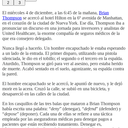
2
3
El miércoles 4 de diciembre, a las 6:45 de la mañana,
Brian
Thompson
se acercó al hotel Hilton en la 6º avenida de Manhattan,
en el corazón de la ciudad de Nueva York. Ese día, Thompson iba a
pronunciar un discurso en una jornada para inversores y analistas de
United Healthcare, la enorme compañía de seguros médicos de la
que era consejero delegado.
Nunca llegó a hacerlo. Un hombre encapuchado le estaba esperando
a un lado de la entrada. El primer disparo, utilizando una pistola
silenciada, le dio en el tobillo; el segundo o el tercero en la espalda.
Aturdido, Thompson se giró para ver al asesino, pero estaba herido
de muerte. Acabó sentado en el suelo, agonizante, su espalda contra
la pared.
El hombre encapuchado se le acercó, le apuntó de nuevo, y le dejó
morir en la acera. Cruzó la calle, se subió en una bicicleta, y
desapareció en las calles de la ciudad.
En los casquillos de las tres balas que mataron a Brian Thompson
había escrita una palabra: “
deny
” (denegar), “
defend
” (defender) y
“
depose
” (deponer). Cada una de ellas se refiere a una táctica
empleada por las aseguradoras médicas para denegar pagos a
pacientes que están recibiendo tratamiento. Denegar es,