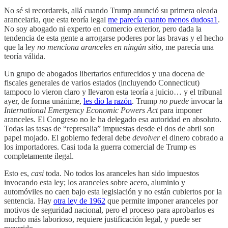
No sé si recordareis, allá cuando Trump anunció su primera oleada
arancelaria, que esta teoría legal
me parecía cuanto menos dudosa
1
.
No soy abogado ni experto en comercio exterior, pero dada la
tendencia de esta gente a arrogarse poderes por las bravas y el hecho
que la ley
no menciona aranceles en ningún sitio
, me parecía una
teoría válida.
Un grupo de abogados libertarios enfurecidos y una docena de
fiscales generales de varios estados (incluyendo Connecticut)
tampoco lo vieron claro y llevaron esta teoría a juicio… y el tribunal
ayer, de forma unánime,
les dio la razón
. Trump
no puede
invocar la
International Emergency Economic Powers Act
para imponer
aranceles. El Congreso no le ha delegado esa autoridad en absoluto.
Todas las tasas de “represalia” impuestas desde el dos de abril son
papel mojado. El gobierno federal debe
devolver
el dinero cobrado a
los importadores. Casi toda la guerra comercial de Trump es
completamente ilegal.
Esto es,
casi
toda. No todos los aranceles han sido impuestos
invocando esta ley; los aranceles sobre acero, aluminio y
automóviles no caen bajo esta legislación y no están cubiertos por la
sentencia. Hay
otra ley de 1962
que permite imponer aranceles por
motivos de seguridad nacional, pero el proceso para aprobarlos es
mucho más laborioso, requiere justificación legal, y puede ser