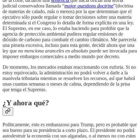
de la corte, dictaron una
sentencia
que hacía oficial una teoría
judicial conservadora llamada “
major questions doctrine
”(doctrina
de materias de calado, más o menos) por la que determinan que el
ejecutivo sólo puede regular o tomar decisiones sobre una materia
determinada si el Congreso lo detalla de forma explícita en una ley.
El Supremo, en ese caso, lo estaba haciendo para prohibir que la
agencia de protección ambiental pudiera regular emisiones de
dióxido de carbono para combatir el cambio climático. Me parecería
una pirueta excesiva, incluso para esta gente, decidir ahora que una
ley que
no menciona aranceles en absoluto
puede ser invocada para
imponer embargos comerciales a medio mundo por decreto.
De momento, los mercados estaban reaccionando con euforia. Si no
estoy equivocado, la administración no podrá volver a darle a la
manivela tributaria mientras se resuelven los recursos, así que habrá
unas cuantas semanas o meses de calma, dependiendo de la prisa
que tenga el Supremo.
¿Y ahora qué?
Políticamente, esto es embarazoso para Trump, pero es probable que
sea bueno para su presidencia a corto plazo. El presidente no podrá
autodestruir la economía con sus algaradas, o al menos no con
estas