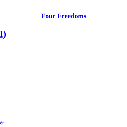
Four Freedoms
I)
ión