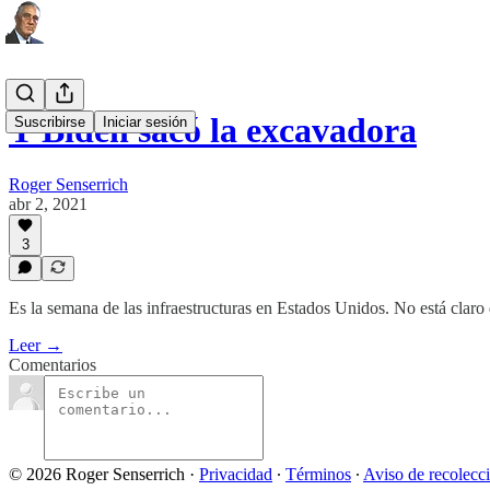
Y Biden sacó la excavadora
Suscribirse
Iniciar sesión
Roger Senserrich
abr 2, 2021
3
Es la semana de las infraestructuras en Estados Unidos. No está clar
Leer →
Comentarios
© 2026 Roger Senserrich
·
Privacidad
∙
Términos
∙
Aviso de recolecc