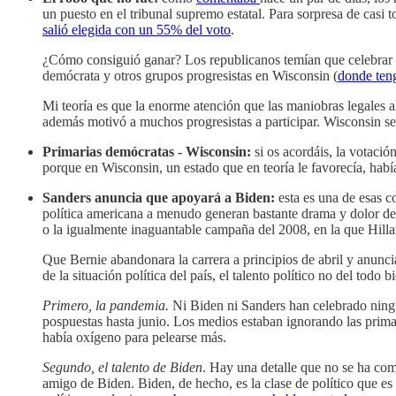
un puesto en el tribunal supremo estatal. Para sorpresa de casi t
salió elegida con un 55% del voto
.
¿Cómo consiguió ganar? Los republicanos temían que celebrar las
demócrata y otros grupos progresistas en Wisconsin (
donde ten
Mi teoría es que la enorme atención que las maniobras legales a
además motivó a muchos progresistas a participar. Wisconsin se
Primarias demócratas - Wisconsin:
si os acordáis, la votació
porque en Wisconsin, un estado que en teoría le favorecía, hab
Sanders anuncia que apoyará a Biden:
esta es una de esas c
política americana a menudo generan bastante drama y dolor de 
o la igualmente inaguantable campaña del 2008, en la que Hil
Que Bernie abandonara la carrera a principios de abril y anun
de la situación política del país, el talento político no del to
Primero, la pandemia.
Ni Biden ni Sanders han celebrado ning
pospuestas hasta junio. Los medios estaban ignorando las primar
había oxígeno para pelearse más.
Segundo, el talento de Biden
. Hay una detalle que no se ha com
amigo de Biden. Biden, de hecho, es la clase de político que 