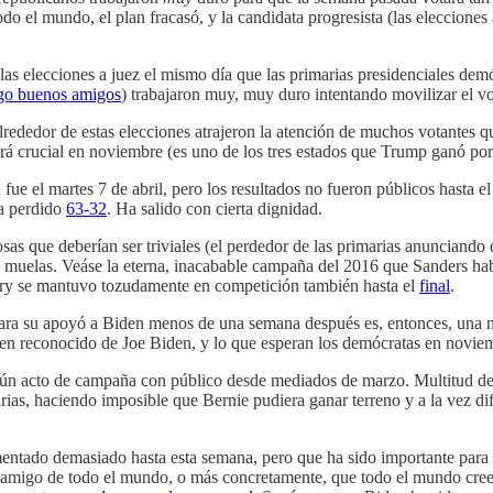
odo el mundo, el plan fracasó, y la candidata progresista (las elecciones 
 elecciones a juez el mismo día que las primarias presidenciales demócr
go buenos amigos
) trabajaron muy, muy duro intentando movilizar el vot
lrededor de estas elecciones atrajeron la atención de muchos votantes q
rá crucial en noviembre (es uno de los tres estados que Trump ganó por
n fue el martes 7 de abril, pero los resultados no fueron públicos hasta 
ía perdido
63-32
. Ha salido con cierta dignidad.
osas que deberían ser triviales (el perdedor de las primarias anunciando 
muelas. Veáse la eterna, inacabable campaña del 2016 que Sanders habí
lary se mantuvo tozudamente en competición también hasta el
final
.
ciara su apoyó a Biden menos de una semana después es, entonces, una n
do bien reconocido de Joe Biden, y lo que esperan los demócratas en novie
ún acto de campaña con público desde mediados de marzo. Multitud de 
ias, haciendo imposible que Bernie pudiera ganar terreno y a la vez difi
entado demasiado hasta esta semana, pero que ha sido importante para 
es amigo de todo el mundo, o más concretamente, que todo el mundo cr