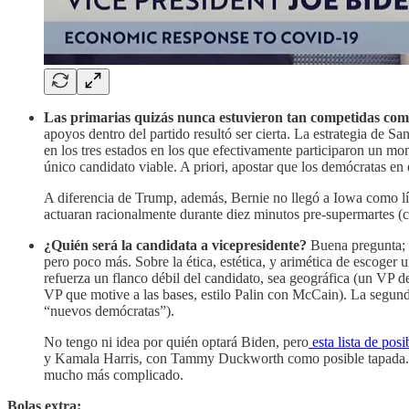
Las primarias quizás nunca estuvieron tan competidas co
apoyos dentro del partido resultó ser cierta. La estrategia de 
en los tres estados en los que efectivamente participaron un 
único candidato viable. A priori, apostar que los demócratas en
A diferencia de Trump, además, Bernie no llegó a Iowa como líd
actuaran racionalmente durante diez minutos pre-supermartes (cu
¿Quién será la candidata a vicepresidente?
Buena pregunta; 
pero poco más. Sobre la ética, estética, y arimética de escoger 
refuerza un flanco débil del candidato, sea geográfica (un VP 
VP que motive a las bases, estilo Palin con McCain). La segun
“nuevos demócratas”).
No tengo ni idea por quién optará Biden, pero
esta lista de posi
y Kamala Harris, con Tammy Duckworth como posible tapada. A 
mucho más complicado.
Bolas extra: