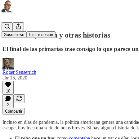
Wisconsin, Biden y otras historias
Suscribirse
Iniciar sesión
El final de las primarias trae consigo lo que parece u
Roger Senserrich
abr 15, 2020
10
2
Compartir
Incluso en días de pandemia, la política americana genera una cantidad 
escape, hoy toca una serie de notas breves. Si hay alguna historia de l
El robo que no fue:
como
comentaba
hace un par de días, los