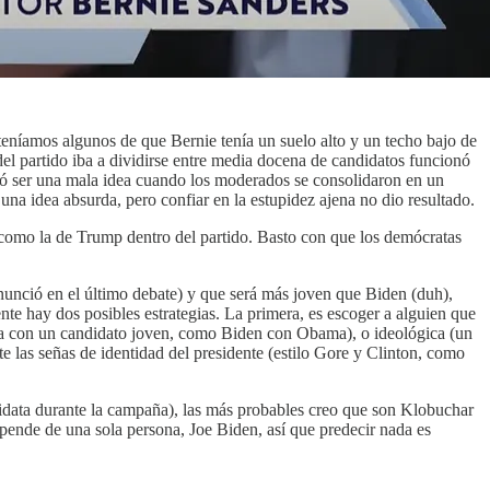
teníamos algunos de que Bernie tenía un suelo alto y un techo bajo de
del partido iba a dividirse entre media docena de candidatos funcionó
tó ser una mala idea cuando los moderados se consolidaron en un
una idea absurda, pero confiar en la estupidez ajena no dio resultado.
 como la de Trump dentro del partido. Basto con que los demócratas
nunció en el último debate) y que será más joven que Biden (duh),
ente hay dos posibles estrategias. La primera, es escoger a alguien que
ncia con un candidato joven, como Biden con Obama), o ideológica (un
 las señas de identidad del presidente (estilo Gore y Clinton, como
idata durante la campaña), las más probables creo que son Klobuchar
nde de una sola persona, Joe Biden, así que predecir nada es