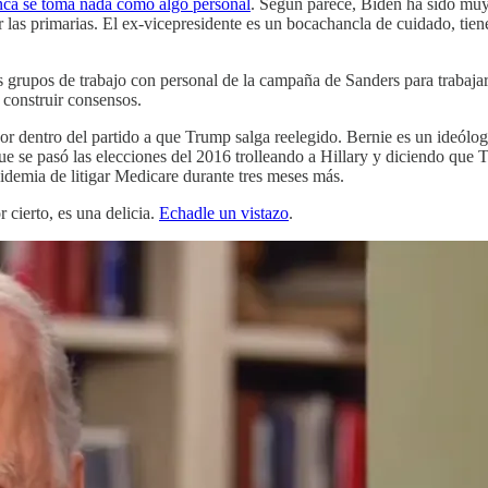
nca se toma nada como algo personal
. Según parece, Biden ha sido muy 
 las primarias. El ex-vicepresidente es un bocachancla de cuidado, tiene
s grupos de trabajo con personal de la campaña de Sanders para trabaja
 construir consensos.
r dentro del partido a que Trump salga reelegido. Bernie es un ideólo
ue se pasó las elecciones del 2016 trolleando a Hillary y diciendo que 
idemia de litigar Medicare durante tres meses más.
r cierto, es una delicia.
Echadle un vistazo
.