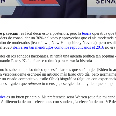
mo parecían:
es fácil decir esto a posteriori, pero la
teoría
operativa que 
Sanders de consolidar un 30% del voto y aprovechar que el ala moderada 
montón de moderados (léase Iowa, New Hampshire y Nevada), pero resul
 el 2020
iban a ser tan mendrugos como los republicanos el 2016
no era 
er en los sondeos nacionales, ni tenía una agenda política tan popular
ando Pete y Klobuchar se retiran) para cerrar la historia.
no lo sabe nadie. Lo único que está claro es que será mujer (Biden lo a
un vicepresidente escribiré un artículo más largo otro día, pero normalm
de un estado competitivo, estilo Ohio) biográfica (alguien con experie
da es alguien que
refuerza
tu mensaje, escogiendo a alguien que comparte
bles
es un buen principio. Mi preferencia sería Warren (que fue mi cand
diferencia de unas elecciones con sondeos, la elección de una VP depe