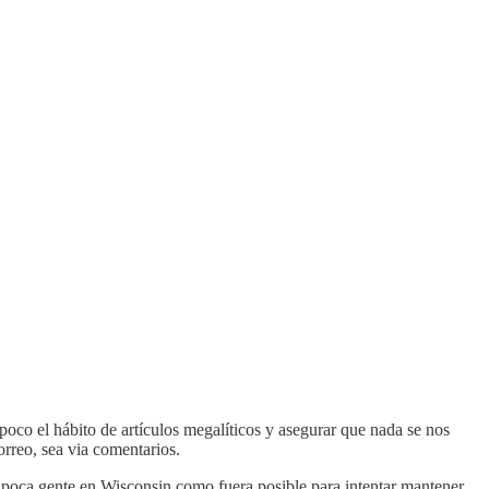
 poco el hábito de artículos megalíticos y asegurar que nada se nos
orreo, sea via comentarios.
 poca gente en Wisconsin como fuera posible para intentar mantener