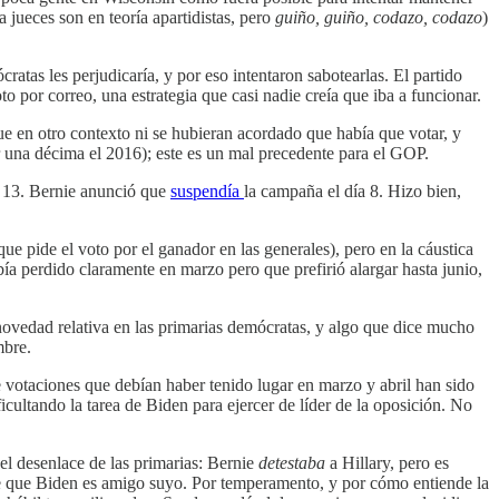
a jueces son en teoría apartidistas, pero
guiño, guiño, codazo, codazo
)
atas les perjudicaría, y por eso intentaron sabotearlas. El partido
o por correo, una estrategia que casi nadie creía que iba a funcionar.
ue en otro contexto ni se hubieran acordado que había que votar, y
 una décima el 2016); este es un mal precedente para el GOP.
el 13. Bernie anunció que
suspendía
la campaña el día 8. Hizo bien,
que pide el voto por el ganador en las generales), pero en la cáustica
a perdido claramente en marzo pero que prefirió alargar hasta junio,
ovedad relativa en las primarias demócratas, y algo que dice mucho
mbre.
votaciones que debían haber tenido lugar en marzo y abril han sido
cultando la tarea de Biden para ejercer de líder de la oposición. No
el desenlace de las primarias: Bernie
detestaba
a Hillary, pero es
ee que Biden es amigo suyo. Por temperamento, y por cómo entiende la