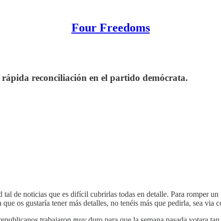
Four Freedoms
n rápida reconciliación en el partido demócrata.
tal de noticias que es difícil cubrirlas todas en detalle. Para romper un
a que os gustaría tener más detalles, no tenéis más que pedirla, sea via c
 republicanos trabajaron
muy
duro para que la semana pasada votara tan