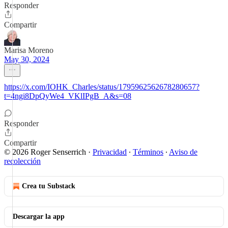
Responder
Compartir
Marisa Moreno
May 30, 2024
https://x.com/IOHK_Charles/status/1795962562678280657?
t=4ngi8DpQyWe4_VKlIPgB_A&s=08
Responder
Compartir
© 2026 Roger Senserrich
·
Privacidad
∙
Términos
∙
Aviso de
recolección
Crea tu Substack
Descargar la app