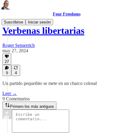
Four Freedoms
Suscribirse
Iniciar sesión
Verbenas libertarias
Roger Senserrich
may 27, 2024
27
9
4
Un partido pequeñito se mete en un charco colosal
Leer →
9 Comentarios
Primero los más antiguos