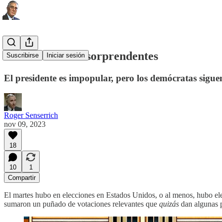
Unas elecciones sorprendentes
Suscribirse
Iniciar sesión
El presidente es impopular, pero los demócratas sigu
Roger Senserrich
nov 09, 2023
18
10
1
Compartir
El martes hubo en elecciones en Estados Unidos, o al menos, hubo e
sumaron un puñado de votaciones relevantes que
quizás
dan algunas pi