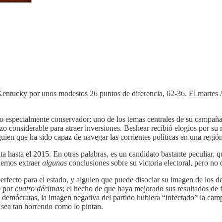
Kentucky por unos modestos 26 puntos de diferencia, 62-36. El martes 
o especialmente conservador; uno de los temas centrales de su campaña
o considerable para atraer inversiones. Beshear recibió elogios por su 
guien que ha sido capaz de navegar las corrientes políticas en una regió
 hasta el 2015. En otras palabras, es un candidato bastante peculiar, q
odemos extraer
algunas
conclusiones sobre su victoria electoral, pero no
fecto para el estado, y alguien que puede disociar su imagen de los deba
9 por
cuatro décimas
; el hecho de que haya mejorado sus resultados de
s demócratas, la imagen negativa del partido hubiera “infectado” la ca
o sea tan horrendo como lo pintan.