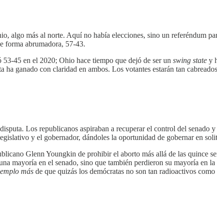
, algo más al norte. Aquí no había elecciones, sino un referéndum para
e forma abrumadora, 57-43.
 53-45 en el 2020; Ohio hace tiempo que dejó de ser un
swing state
y h
ata ha ganado con claridad en ambos. Los votantes estarán tan cabreados
n disputa. Los republicanos aspiraban a recuperar el control del senado
egislativo y el gobernador, dándoles la oportunidad de gobernar en solit
blicano Glenn Youngkin de prohibir el aborto más allá de las quince s
 una mayoría en el senado, sino que también perdieron su mayoría en la
ejemplo más
de que quizás los demócratas no son tan radioactivos como 