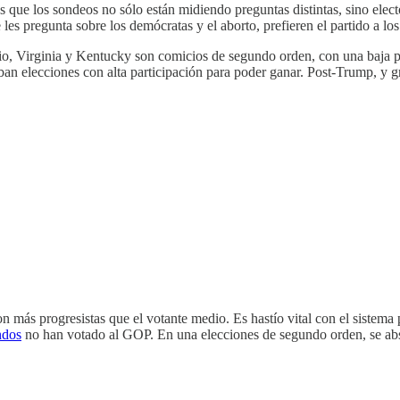
es que los sondeos no sólo están midiendo preguntas distintas, sino ele
 les pregunta sobre los demócratas y el aborto, prefieren el partido a lo
io, Virginia y Kentucky son comicios de segundo orden, con una baja pa
aban elecciones con alta participación para poder ganar. Post-Trump, y g
n más progresistas que el votante medio. Es hastío vital con el sistema
ndos
no han votado al GOP. En una elecciones de segundo orden, se abs