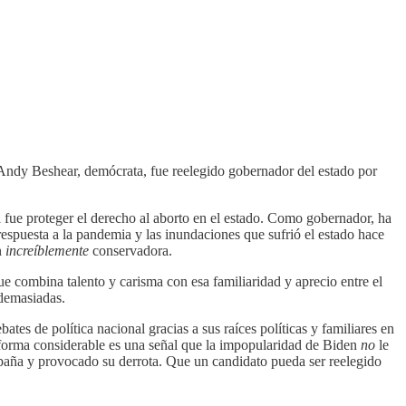
Andy Beshear, demócrata, fue reelegido gobernador del estado por
 fue proteger el derecho al aborto en el estado. Como gobernador, ha
respuesta a la pandemia y las inundaciones que sufrió el estado hace
n
increíblemente
conservadora.
ue combina talento y carisma con esa familiaridad y aprecio entre el
 demasiadas.
tes de política nacional gracias a sus raíces políticas y familiares en
 forma considerable es una señal que la impopularidad de Biden
no
le
mpaña y provocado su derrota. Que un candidato pueda ser reelegido