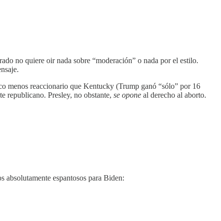
ado no quiere oir nada sobre “moderación” o nada por el estilo.
ensaje.
n poco menos reaccionario que Kentucky (Trump ganó “sólo” por 16
te republicano. Presley, no obstante,
se opone
al derecho al aborto.
os absolutamente espantosos para Biden: