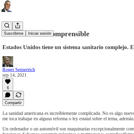
Una sanidad incomprensible
Suscribirse
Iniciar sesión
Estados Unidos tiene un sistema sanitario complejo. E
Roger Senserrich
sep 14, 2021
6
Compartir
La sanidad americana es increíblemente complicada. No es algo nuev
me toca trabajar en alguna reforma o ley estatal sobre el tema, además
Un ordenador o un automóvil son maquinarias excepcionalmente comple