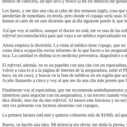
médico de cabecera, un tipo seco y hosco (a mí los médicos me gustan 
Les llamo, y me dan una cita al cabo de dos semanas (ugh), cosa que no
atenderían de inmediato, en teoría, pero donde el copago sería unas 1
llaman al cabo de un rato diciendo que al día siguiente puedo ir, que l
Así que voy al médico, aunque el doctor no está; me ve una de las enfe
referral
(recomendación) para que vaya a un médico especializado en 
Ahora empieza la diversión. La visita al médico tiene copago, que no
como única ocupación enviar informes de lo que hacen a las asegurad
toca. La cantidad es distinta si es medicina preventiva, diagnóstico o 
El
referral,
además, no es un papelito con una cita con un especialist
volver a casa es ir a la página de internet de la aseguradora, subir e
hace, en mi caso), y buscar en la lista de médicos en mi región que ace
Acabo llamando a cinco y voy al que me da una cita más pronto que lo
Finalmente voy al especialista, que me recomienda antiinflamatorios 
misterioso para negociar con mi aseguradora, y un tercero cuando voy
dice dónde, sino me da otro
referral.
Al menos este funciona y no nece
otra vez pelearme con facturas aleatorias con copagos.
La primera factura está mal y quieren cobrarme más de $1000, así qu
Bueno, os hacéis una idea. Mi dolencia era obvia; me dolía la pierna, y