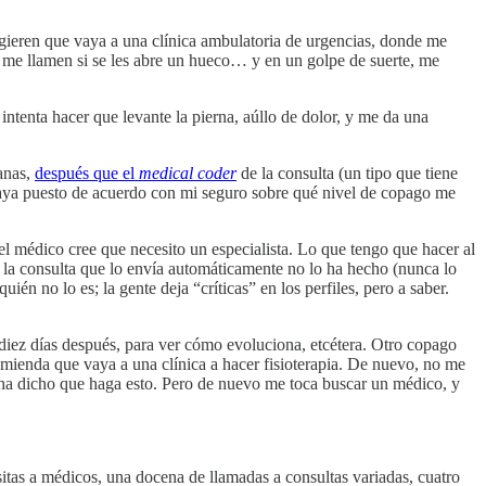
sugieren que vaya a una clínica ambulatoria de urgencias, donde me
e me llamen si se les abre un hueco… y en un golpe de suerte, me
intenta hacer que levante la pierna, aúllo de dolor, y me da una
manas,
después que el
medical coder
de la consulta (un tipo que tiene
haya puesto de acuerdo con mi seguro sobre qué nivel de copago me
el médico cree que necesito un especialista. Lo que tengo que hacer al
de la consulta que lo envía automáticamente no lo ha hecho (nunca lo
én no lo es; la gente deja “críticas” en los perfiles, pero a saber.
diez días después, para ver cómo evoluciona, etcétera. Otro copago
omienda que vaya a una clínica a hacer fisioterapia. De nuevo, no me
e ha dicho que haga esto. Pero de nuevo me toca buscar un médico, y
itas a médicos, una docena de llamadas a consultas variadas, cuatro