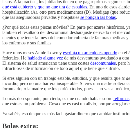
listos. A la práctica, los jubilados tienen que pagar primas según sus
qué está cubierto y que no que tira de espaldas
. En uno de esos alard
hospitalización (A), otro para medicamentos (D), Medigap (que reduce 
que las aseguradoras privadas y hospitales
se pongan las botas
.
¿Por qué todas estas piezas móviles? En parte por azares históricos, 
también el resultado del descomunal desbarajuste derivado del mercad
cuentes que tener la mesa del comedor cubierta de facturas médicas y
los enfermos y sus familias.
Hace unos meses Annie Lowrey
escribía un artículo estupendo
en el
federales. He
hablado alguna vez
de mis desventuras ayudando a otra g
El sistema de salud americano tiene unos costes
descomunales
, pero 
infructuosas de información de todo aquel que tiene que sufrirlo.
Si eres alguien con un trabajo estable, estudios, y que resulta que
te d
incordio, pero no una barrera insuperable. Si eres una madre soltera c
formulario, o la madre que los parió a todos, pues… no vas al médico
Lo más desesperante, por cierto, es que cuando hablas sobre
reformas
que esto es un problema. Cosa que es casi un alivio, porque arreglar e
Ya sabéis, eso de que es más fácil gastar dinero que cambiar institucio
Bolas extra: