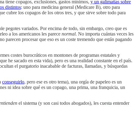
tema tiene copagos, exclusiones, gastos mínimos,
y un galimatías sobre
os distintos
: uno para medicina general (Medicare B), otro para
ue cubre los copagos de los otros tres, y que sirve sobre todo para
ole pegotes variados. Por encima de todo, sin embargo, creo que es
eleo a los americanos les parece
normal
. No importa cuántas veces les
, no parecen procesar que eso es un coste tremendo que están pagando
ormes costes burocráticos en montones de programas estatales y
ue he sacado en esta vida), pero es una realidad constante en el país.
 ocultan el purgatorio inacabable de facturas, llamadas, y búsquedas
in
conseguirlo
, pero ese es otro tema), una orgía de papeleo es un
enes ni idea sobre qué es un copago, una prima, una franquicia, un
entienden
el sistema (y son casi todos abogados), les cuesta entender