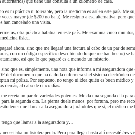
autoritarios) que tiene una consulta a un kilómetro de casa.
 es ni práctica ni tolerable, pero la medicina es así en este país. Me 
0 veces mayor (de $200 no baja). Me resigno a esa alternativa, pero qu
es han cancelado una visita.
rmeras, otra práctica habitual en este país. Me examina cinco minutos, 
medicina física.
 pagaré ahora, sino que me llegará una factura al cabo de un par de se
oras, con un código específico describiendo lo que me han hecho) se 
tratamiento, así que lo que pagaré es a menudo un misterio.
a, sino que es, simplemente, una nota que informa a mi aseguradora que 
l PDF del documento que ha dado la enfermera si el sistema electrónico 
ptan mi póliza. Por supuesto, no tengo ni idea quién es buen médico y qui
s demás, al cabo de cinco días.
y me receta un par de variedades potentes. Me da una segunda cita para 
 para la segunda cita. La pierna duele menos, por fortuna, pero me rec
sito tener que llamar a la aseguradora jurándoles que sí, el médico m
e tengo que llamar a la aseguradora y…
 necesitaba un fisioterapeuta. Pero para llegar hasta allí necesité
tres
vis