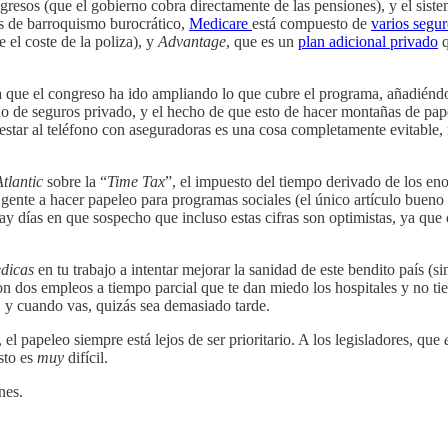
 ingresos (que el gobierno cobra directamente de las pensiones), y el sis
es de barroquismo burocrático,
Medicare
está compuesto de
varios segur
el coste de la poliza), y
Advantage
, que es un
plan adicional privado
q
ya que el congreso ha ido ampliando lo que cubre el programa, añadiénd
o de seguros privado, y el hecho de que esto de hacer montañas de pap
 estar al teléfono con aseguradoras es una cosa completamente evitable
Atlantic
sobre la “
Time Tax
”, el impuesto del tiempo derivado de los en
ente a hacer papeleo para programas sociales (el único artículo bueno q
hay días en que sospecho que incluso estas cifras son optimistas, ya que
edicas
en tu trabajo a intentar mejorar la sanidad de este bendito país (s
on dos empleos a tiempo parcial que te dan miedo los hospitales y no ti
, y cuando vas, quizás sea demasiado tarde.
, el papeleo siempre está lejos de ser prioritario. A los legisladores, que
sto es
muy
difícil.
nes.