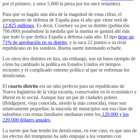
por el primero, y unos 5.000 la pieza por los once restantes).
Para que os hagáis una idea de la magnitud de estas cifras, el
presupuesto de defensa de España para el año que viene será de
12.825 millones
. Es decir, Courtney va por su distrito (población
706.000) poniéndose la medalla que la marina se gastará ahí más
que
todo
lo que dedica España a defensa cada año. El tipo
tiene un
71% de aprobación en su distrito
, y la saca 22 puntos a su rival
republicano en los sondeos. Buena suerte intentando echarle.
Los otros dos distritos en liza, sin embargo, son un buen ejemplo de
cómo ha cambiado la política en Estados Unidos en tiempos
recientes y el complicado entorno político al que se enfrentan los
demócratas.
El
cuarto distrito
era un sitio perfecto para un republicano de
Nueva Inglaterra de la vieja escuela, conservador en lo económico y
liberal en lo social. Aunque hay un par de ciudades pobres
(Bridgeport, vieja conocida, siendo la más conocida), estas son
relativamente pequeñas; la mayoría de municipios son esa clase de
suburbios con rentas familiares medianas entre los
120.000 y los
220.000 dólares anuales
.
La suerte que han tenido los demócratas, en este caso, es que uno de
los efectos del trumpismo ha sido empujar a los votantes con