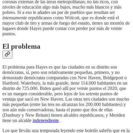
coronas externas de las áreas metropolitanas; no tan ricos, con
niveles de educación algo más bajos,
mucho
más blancos y más
pobres. Si a eso le añades un par de pueblos que resultan ser
intensamente
republicanos como Wolcott, que es donde está el
mayor club de tiro y armas de fuego del estado, tienes un montón de
lugares donde Hayes puede contar con perder por más de veinte
puntos.
El problema
El problema para Hayes es que las ciudades en su distrito son
demócratas, sí, pero son relativamente pequeñas, primero, y no
demasiado
demócratas comparadas con New Haven, Bridgeport o
Hartford. Waterbury, la más grande, tiene 114.000 habitantes en un
distrito de 725.000. Biden ganó allí por veinte puntos el 2020, que
es un margen considerable, pero lejos de los
setenta
puntos de
ventaja que sacó en New Haven. Las otras tres ciudades son mucho
más pequeñas (entre las tres no alcanzan los 200.000 habitantes) y
son aún más conservadoras, hasta el punto que dos de ellas
(Danbury y New Britain) tienen alcaldes republicanos, y Meriden
tiene un alcalde
independiente
.
Los que lleváis una temporada leyendo este boletín sabréis que en la