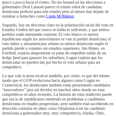
(poco a poco) hacia el centro. No les bastará en las elecciones a
gobernador (Ned Lamont parece el retrato robot de candidato
demócrata perfecto para este estado) pero al menos han dejado de
nominar a fantoches como
Linda McMahon
.
Segundo, hay un descenso claro en la polarización racial del voto en
Estados Unidos del que nunca se habla lo suficiente, y que ambos
partidos están intentando explotar. El voto blanco es menos
republicano según los universitarios se van al partido demócrata; el
voto latino y afroamericano urbano es menos demócrata según el
partido pierde a votantes sin estudios superiores. Jim Himes, en
Fairfield, explota alegremente su pinta de empollón salido de un
hedge fund
para ganarse los suburbios; Logan explota que los
demócratas no pueden dar por hecho el voto urbano para ser
competitivo.
Lo que vale la pena recalcar también, por cierto, es que del mismo
modo que el GOP evoluciona hacia alguien como Logan en
Connecticut, los demócratas también están presentando candidatos
“innovadores” (por así decirlo) en muchos sitios donde no eran
competitivos en años recientes. La historia de estas
midterms
puede
que sea la de republicanos metiendo en problemas a candidatos
demócratas en estados progresistas, pero también está sucediendo en
dirección contraria en sitios como Oklahoma (con un candidato
demócrata a gobernador muy, muy competitivo), Alaska, Ohio,