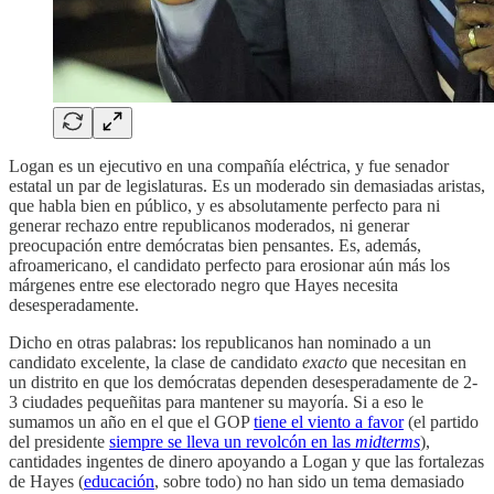
Logan es un ejecutivo en una compañía eléctrica, y fue senador
estatal un par de legislaturas. Es un moderado sin demasiadas aristas,
que habla bien en público, y es absolutamente perfecto para ni
generar rechazo entre republicanos moderados, ni generar
preocupación entre demócratas bien pensantes. Es, además,
afroamericano, el candidato perfecto para erosionar aún más los
márgenes entre ese electorado negro que Hayes necesita
desesperadamente.
Dicho en otras palabras: los republicanos han nominado a un
candidato excelente, la clase de candidato
exacto
que necesitan en
un distrito en que los demócratas dependen desesperadamente de 2-
3 ciudades pequeñitas para mantener su mayoría. Si a eso le
sumamos un año en el que el GOP
tiene el viento a favor
(el partido
del presidente
siempre se lleva un revolcón en las
midterms
),
cantidades ingentes de dinero apoyando a Logan y que las fortalezas
de Hayes (
educación
, sobre todo) no han sido un tema demasiado