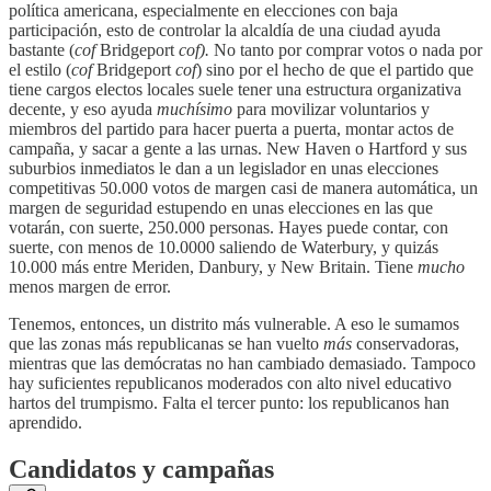
política americana, especialmente en elecciones con baja
participación, esto de controlar la alcaldía de una ciudad ayuda
bastante (
cof
Bridgeport
cof).
No tanto por comprar votos o nada por
el estilo (
cof
Bridgeport
cof
) sino por el hecho de que el partido que
tiene cargos electos locales suele tener una estructura organizativa
decente, y eso ayuda
muchísimo
para movilizar voluntarios y
miembros del partido para hacer puerta a puerta, montar actos de
campaña, y sacar a gente a las urnas. New Haven o Hartford y sus
suburbios inmediatos le dan a un legislador en unas elecciones
competitivas 50.000 votos de margen casi de manera automática, un
margen de seguridad estupendo en unas elecciones en las que
votarán, con suerte, 250.000 personas. Hayes puede contar, con
suerte, con menos de 10.0000 saliendo de Waterbury, y quizás
10.000 más entre Meriden, Danbury, y New Britain. Tiene
mucho
menos margen de error.
Tenemos, entonces, un distrito más vulnerable. A eso le sumamos
que las zonas más republicanas se han vuelto
más
conservadoras,
mientras que las demócratas no han cambiado demasiado. Tampoco
hay suficientes republicanos moderados con alto nivel educativo
hartos del trumpismo. Falta el tercer punto: los republicanos han
aprendido.
Candidatos y campañas