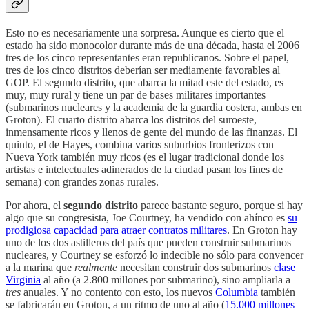
Esto no es necesariamente una sorpresa. Aunque es cierto que el
estado ha sido monocolor durante más de una década, hasta el 2006
tres de los cinco representantes eran republicanos. Sobre el papel,
tres de los cinco distritos deberían ser mediamente favorables al
GOP. El segundo distrito, que abarca la mitad este del estado, es
muy, muy rural y tiene un par de bases militares importantes
(submarinos nucleares y la academia de la guardia costera, ambas en
Groton). El cuarto distrito abarca los distritos del suroeste,
inmensamente ricos y llenos de gente del mundo de las finanzas. El
quinto, el de Hayes, combina varios suburbios fronterizos con
Nueva York también muy ricos (es el lugar tradicional donde los
artistas e intelectuales adinerados de la ciudad pasan los fines de
semana) con grandes zonas rurales.
Por ahora, el
segundo distrito
parece bastante seguro, porque si hay
algo que su congresista, Joe Courtney, ha vendido con ahínco es
su
prodigiosa capacidad para atraer contratos militares
. En Groton hay
uno de los dos astilleros del país que pueden construir submarinos
nucleares, y Courtney se esforzó lo indecible no sólo para convencer
a la marina que
realmente
necesitan construir dos submarinos
clase
Virginia
al año (a 2.800 millones por submarino), sino ampliarla a
tres
anuales. Y no contento con esto, los nuevos
Columbia
también
se fabricarán en Groton, a un ritmo de uno al año (
15.000 millones