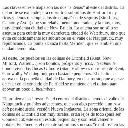
Las claves en este mapa son las dos “antenas” al este del distrito. La
del norte se extiende para cubrir tres suburbios de Hartford muy
ricos y llenos de empleados de compañías de seguros (Simsbury,
Canton y Avon) que son relativamente moderados, y la muy, muy,
muy demócrata ciudad de New Britain. La antena sur no sólo se
asegura para cubrir la muy demócrata ciudad de Waterbury, sino que
evita cuidadosamente los suburbios en el valle del Naugutuck, muy
republicanos. La punta alcanza hasta Meriden, que es también una
ciudad demócrata.
Al oeste, los pueblos en las colinas de Litchfield (Kent, New
Milford, Warren…) son bonitos, prósperos y ricos,
literalmente
donde viven las chicas Gilmore (Stars Hollow es un refrito de Kent,
Cornwall y Washington), pero bastante pequeños. El distrito se
apoya en la pequeña ciudad de Danbury, en el suroeste, que a pesar
de estar en el condado de Fairfield se mantiene en el quinto para
apoyar un poco al
incumbent
.
El problema es el resto. En el centro del distrito tenemos el valle del
Naugutuck y pueblos adyacentes, que son algo parecido a un
rust
belt
post-industrial versión Nueva Inglaterra. La zona oriental de las
colinas de Litchfield son muy rurales, están lejos de todo (para ser
Connecticut; este es un estado pequeñito) y son relativamente
pobres. Finalmente, el resto de suburbios son esos “exurbios” en las