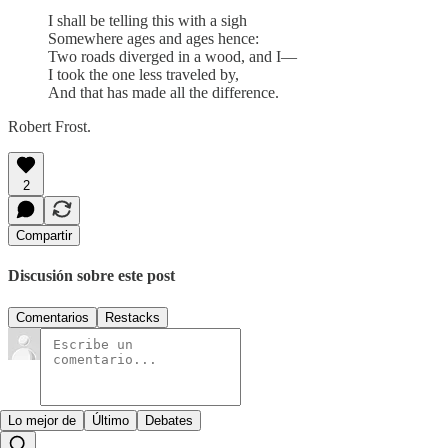
I shall be telling this with a sigh
Somewhere ages and ages hence:
Two roads diverged in a wood, and I—
I took the one less traveled by,
And that has made all the difference.
Robert Frost.
2
Compartir
Discusión sobre este post
Comentarios
Restacks
Lo mejor de
Último
Debates