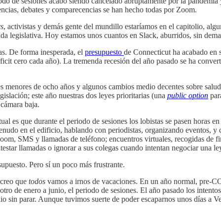
odo de sesiones acabó siendo cancelado abruptamente por la pandemia y
udiencias, debates y comparecencias se han hecho todas por Zoom.
rs
, activistas y demás gente del mundillo estaríamos en el capitolio, alg
orada legislativa. Hoy estamos unos cuantos en Slack, aburridos, sin dem
as. De forma inesperada, el
presupuesto
de Connecticut ha acabado en su
 déficit cero cada año). La tremenda recesión del año pasado se ha conv
s menores de ocho años y algunos cambios medio decentes sobre salud pú
slación; este año nuestras dos leyes prioritarias (una
public option
par
 cámara baja.
ual es que durante el periodo de sesiones los lobistas se pasen horas en
enudo en el edificio, hablando con periodistas, organizando eventos, y
 Zoom, SMS y llamadas de teléfono; encuentros virtuales, recogidas de 
testar llamadas o ignorar a sus colegas cuando intentan negociar una le
supuesto. Pero sí un poco más frustrante.
 creo que
todos
vamos a irnos de vacaciones. En un año normal, pre-CO
otro de enero a junio, el periodo de sesiones. El año pasado los intent
lio sin parar. Aunque tuvimos suerte de poder escaparnos unos días a Ve