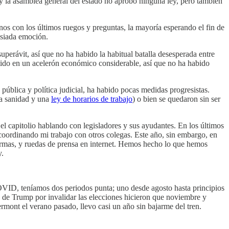
 la asamblea general del estado no aprobó ninguna ley, pero también
unos con los últimos ruegos y preguntas, la mayoría esperando el fin de
asiada emoción.
perávit, así que no ha habido la habitual batalla desesperada entre
ertido en un acelerón económico considerable, así que no ha habido
blica y política judicial, ha habido pocas medidas progresistas.
a sanidad y una
ley de horarios de trabajo
) o bien se quedaron sin ser
 el capitolio hablando con legisladores y sus ayudantes. En los últimos
 coordinando mi trabajo con otros colegas. Este año, sin embargo, en
firmas, y ruedas de prensa en internet. Hemos hecho lo que hemos
y.
VID, teníamos dos periodos punta; uno desde agosto hasta principios
os de Trump por invalidar las elecciones hicieron que noviembre y
rmont el verano pasado, llevo casi un año sin bajarme del tren.