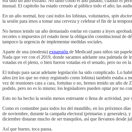
Ha sido un año extraño. No tanto como el año pasado, cuando el peri
inusual. El capitolio ha estado cerrado al público todo el año; las a
En un año normal, hoy casi todos los lobistas, voluntarios,
spin docto
la sesión para irnos a tomar una cerveza y celebrar el fin de la temp
No hemos tenido un año demasiado estelar en cuanto a leyes aprobad
recortes o impuestos (el estado tiene la obligación constitucional de
tampoco la urgencia de implementar medidas sociales.
Aparte de una (modesta)
expansión
de Medicaid para niños sin papele
Nada que ver con el 2019, donde sacamos adelante una paletada de legi
votadas en el pleno, o bien fueron votadas en el senado, pero no en la
El trabajo para sacar adelante legislación ha sido complicado. Lo habit
años (en los que no estoy registrado como lobista) también estaba a m
vez de reuniones cara a cara, fortuitas o no, hemos tenido un año de
podido, pero no es lo mismo; los legisladores pueden optar por no con
Esto no ha hecho la sesión menos estresante o llena de actividad, por 
Como es costumbre para todos los del mundillo, en los próximos días
de noviembre, durante la campaña electoral (primarias y generales), y 
diciembre distaran mucho de ser tranquilos, así que llevamos desde ju
Así que bueno, toca pausa.