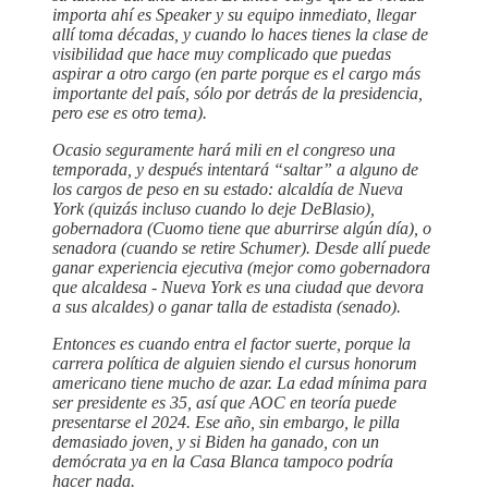
importa ahí es Speaker y su equipo inmediato, llegar
allí toma décadas, y cuando lo haces tienes la clase de
visibilidad que hace muy complicado que puedas
aspirar a otro cargo (en parte porque es el cargo más
importante del país, sólo por detrás de la presidencia,
pero ese es otro tema).
Ocasio seguramente hará mili en el congreso una
temporada, y después intentará “saltar” a alguno de
los cargos de peso en su estado: alcaldía de Nueva
York (quizás incluso cuando lo deje DeBlasio),
gobernadora (Cuomo tiene que aburrirse algún día), o
senadora (cuando se retire Schumer). Desde allí puede
ganar experiencia ejecutiva (mejor como gobernadora
que alcaldesa - Nueva York es una ciudad que devora
a sus alcaldes) o ganar talla de estadista (senado).
Entonces es cuando entra el factor suerte, porque la
carrera política de alguien siendo el cursus honorum
americano tiene mucho de azar. La edad mínima para
ser presidente es 35, así que AOC en teoría puede
presentarse el 2024. Ese año, sin embargo, le pilla
demasiado joven, y si Biden ha ganado, con un
demócrata ya en la Casa Blanca tampoco podría
hacer nada.