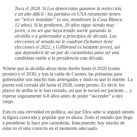
Toca el 2028. Si Los demócratas ganaron la reelección,
e un año difícil - los partidos en USA raramente tienen
un “tercer mandato” (o sea, mantienen la Casa Blanca
12 años). Si la perdieron, 39 años sigue siendo muy
joven, a no ser que haya tenido suerte ganando la
alcaldía o a gobernador a principios de década. Las
elecciones al senado no le cuadran (Schumer tiene
elecciones el 2022, y Gillibrand es bastante joven), así
que dependerá de un par de carambolas para ser una
candidata viable a la presidencia esta década.
Nótese que la alcaldía ahora tiene dueño hasta el 2026 (como
pronto) o el 2030, y tras la caída de Cuomo, las primarias para
gobernador son mucho más arriesgadas y dudo ni que lo intente. La
puerta está cerrada ahí hasta el 2028, como pronto. Es decir, los
plazos de arriba se le han cerrado, así que le tocará ser paciente… y
esperar seguramente 6-8 años antes de poder “ascender” a otro
cargo.
Esto es una
eternidad
en política, así que Dios sabe si seguirá siendo
la figura conocida y popular que es ahora. Todo el mundo que llega
a presidente lo hace por carambola, francamente; hay mucho de
estar en el sitio correcto en el momento adecuado.