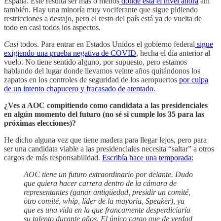
España. Este resulta ser más o menos
donde está el nivel ahora
ahí
también. Hay una minoría muy vociferante que sigue pidiendo
restricciones a destajo, pero el resto del país está ya de vuelta de
todo en casi todos los aspectos.
Casi
todos. Para entrar en Estados Unidos el gobierno federal
sigue
exigiendo una prueba negativa de COVID
, hecha el día anterior al
vuelo. No tiene sentido alguno, por supuesto, pero estamos
hablando del lugar donde llevamos veinte años quitándonos los
zapatos en los controles de seguridad de los aeropuertos
por culpa
de un intento chapucero y fracasado de atentado
.
¿Ves a AOC compitiendo como candidata a las presidenciales
en algún momento del futuro (no sé si cumple los 35 para las
próximas elecciones)?
He dicho alguna vez que tiene madera para llegar lejos, pero para
ser una candidata viable a las presidenciales necesita “saltar” a otros
cargos de más responsabilidad.
Escribía hace una temporada:
AOC tiene un futuro extraordinario por delante. Dudo
que quiera hacer carrera dentro de la cámara de
representantes (ganar antigüedad, presidir un comité,
otro comité, whip, líder de la mayoría, Speaker), ya
que es una vida en la que francamente desperdiciaría
su talento durante años. El único cargo que de verdad