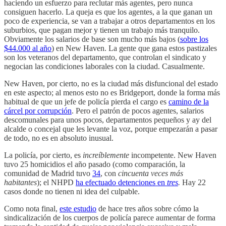
haciendo un esfuerzo para reclutar más agentes, pero nunca
consiguen hacerlo. La queja es que los agentes, a la que ganan un
poco de experiencia, se van a trabajar a otros departamentos en los
suburbios, que pagan mejor y tienen un trabajo más tranquilo.
Obviamente los salarios de base son mucho más bajos (
sobre los
$44.000 al año
) en New Haven. La gente que gana estos pastizales
son los veteranos del departamento, que controlan el sindicato y
negocian las condiciones laborales con la ciudad. Casualmente.
New Haven, por cierto, no es la ciudad más disfuncional del estado
en este aspecto; al menos esto no es Bridgeport, donde la forma más
habitual de que un jefe de policía pierda el cargo es
camino de la
cárcel por corrupción
. Pero el patrón de pocos agentes, salarios
descomunales para unos pocos, departamentos pequeños y ay del
alcalde o concejal que les levante la voz, porque empezarán a pasar
de todo, no es en absoluto inusual.
La policía, por cierto, es
increíblemente
incompetente. New Haven
tuvo 25 homicidios el año pasado (como comparación, la
comunidad de Madrid tuvo
34
, con
cincuenta veces más
habitantes
); el NHPD
ha efectuado detenciones en
tres
.
Hay 22
casos donde no tienen ni idea del culpable.
Como nota final,
este estudio
de hace tres años sobre cómo la
sindicalización de los cuerpos de policía parece aumentar de forma