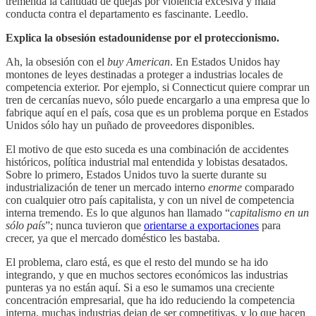
tremenda la cantidad de quejas por violencia excesiva y mala
conducta contra el departamento es fascinante. Leedlo.
Explica la obsesión estadounidense por el proteccionismo.
Ah, la obsesión con el
buy American
. En Estados Unidos hay
montones de leyes destinadas a proteger a industrias locales de
competencia exterior. Por ejemplo, si Connecticut quiere comprar un
tren de cercanías nuevo, sólo puede encargarlo a una empresa que lo
fabrique aquí en el país, cosa que es un problema porque en Estados
Unidos sólo hay un puñado de proveedores disponibles.
El motivo de que esto suceda es una combinación de accidentes
históricos, política industrial mal entendida y lobistas desatados.
Sobre lo primero, Estados Unidos tuvo la suerte durante su
industrialización de tener un mercado interno
enorme
comparado
con cualquier otro país capitalista, y con un nivel de competencia
interna tremendo. Es lo que algunos han llamado “
capitalismo en un
sólo país
”; nunca tuvieron que
orientarse a exportaciones
para
crecer, ya que el mercado doméstico les bastaba.
El problema, claro está, es que el resto del mundo se ha ido
integrando, y que en muchos sectores económicos las industrias
punteras ya no están aquí. Si a eso le sumamos una creciente
concentración empresarial, que ha ido reduciendo la competencia
interna, muchas industrias dejan de ser competitivas, y lo que hacen