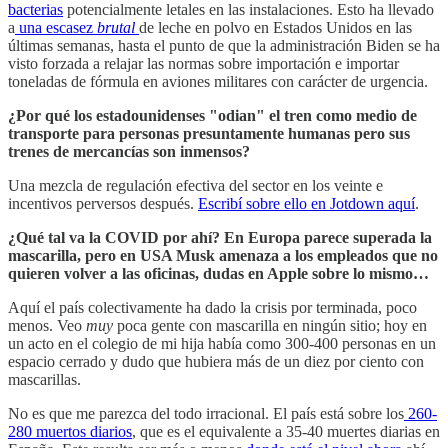
bacterias
potencialmente letales en las instalaciones. Esto ha llevado
a
una escasez
brutal
de leche en polvo en Estados Unidos en las
últimas semanas, hasta el punto de que la administración Biden se ha
visto forzada a relajar las normas sobre importación e importar
toneladas de fórmula en aviones militares con carácter de urgencia.
¿Por qué los estadounidenses "odian" el tren como medio de
transporte para personas presuntamente humanas pero sus
trenes de mercancías son inmensos?
Una mezcla de regulación efectiva del sector en los veinte e
incentivos perversos después.
Escribí sobre ello en Jotdown aquí
.
¿Qué tal va la COVID por ahí? En Europa parece superada la
mascarilla, pero en USA Musk amenaza a los empleados que no
quieren volver a las oficinas, dudas en Apple sobre lo mismo…
Aquí el país colectivamente ha dado la crisis por terminada, poco
menos. Veo
muy
poca gente con mascarilla en ningún sitio; hoy en
un acto en el colegio de mi hija había como 300-400 personas en un
espacio cerrado y dudo que hubiera más de un diez por ciento con
mascarillas.
No es que me parezca del todo irracional. El país está sobre los
260-
280 muertos diarios
, que es el equivalente a 35-40 muertes diarias en