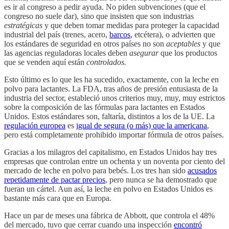
es ir al congreso a pedir ayuda. No piden subvenciones (que el
congreso no suele dar), sino que insisten que son industrias
estratégicas
y que deben tomar medidas para proteger la capacidad
industrial del país (trenes, acero,
barcos
, etcétera), o advierten que
los estándares de seguridad en otros países no son
aceptables
y que
las agencias reguladoras locales deben
asegurar
que los productos
que se venden aquí están
controlados.
Esto último es lo que les ha sucedido, exactamente, con la leche en
polvo para lactantes. La FDA, tras años de presión entusiasta de la
industria del sector, estableció unos criterios muy, muy, muy estrictos
sobre la composición de las fórmulas para lactantes en Estados
Unidos. Estos estándares son, faltaría, distintos a los de la UE. La
regulación europea
es
igual de segura (o más) que la americana
,
pero está completamente prohibido importar fórmula de otros países.
Gracias a los milagros del capitalismo, en Estados Unidos hay tres
empresas que controlan entre un ochenta y un noventa por ciento del
mercado de leche en polvo para bebés. Los tres han sido
acusados
repetidamente de pactar precios
, pero nunca se ha demostrado que
fueran un cártel. Aun así, la leche en polvo en Estados Unidos es
bastante más cara que en Europa.
Hace un par de meses una fábrica de Abbott, que controla el 48%
del mercado, tuvo que cerrar cuando una inspección
encontró