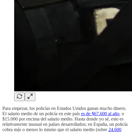
Para empezar, los policías en Estados Unidos ganan
mucho
dinero.
El salario medio de un policía en este país
es de $67.600 al año
, o
$15.000 por encima del salario medio. Hasta donde yo sé, esto es
relativamente
inusual en países desarrollados; en España, un policía
cobra más o menos lo mismo que el salario medio (sobre
24.600