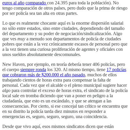
euros al año
comparado
con 24.395 para toda la población). No
tengo comparación de otros países, pero dudo que la prima de riesgo
por ser policía sea tan alta en otras partes.
Lo que es realmente chocante aquí es la enorme dispersión salarial
no sólo entre estados, sino entre ciudades, dependiendo del tamaño
del departamento y su poder de negociación/sindicalización. Algo
que ves
muy
a menudo son departamentos de policía de ciudades
pobres que están a la vez crónicamente escasos de personal pero que
a la vez tienen una curiosa proliferación de agentes y oficiales con
unos sueldos absolutamente descomunales.
New Haven, por ejemplo, en teoría debería tener 406 policías, pero
el cuerpo
siempre ronda
los 320. Al mismo tiempo, tiene
17 policías
que cobraron más de $200.000 el año pasado
, muchos de ellos
trabajando cientos de horas extra para compensar la falta de
personal. Cada vez que el alcalde o el pleno municipal sugiere hacer
algo
para controlar el exceso de horas extra, el sindicato de la policía
local sale en tromba diciendo que van a poner en peligro a la
ciudadanía, que esto es un escándalo, y que se atengan a las
consecuencias. Por cierto, si ese concejal tan crítico se encuentra que
en su distrito la policía tarda diez minutos en responder a
emergencias es, seguro, seguro, seguro, una coincidencia.
Desde que vivo aquí, esos mismos sindicatos dicen que están