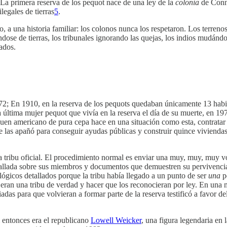
 La primera reserva de los pequot nace de una ley de la
colonia
de Conne
legales de tierras
5
.
o, a una historia familiar: los colonos nunca los respetaron. Los terr
dose de tierras, los tribunales ignorando las quejas, los indios mudándo
tados.
2; En 1910, en la reserva de los pequots quedaban únicamente 13 habi
 la última mujer pequot que vivía en la reserva el día de su muerte, en 1
en americano de pura cepa hace en una situación como esta, contratar 
las apañó para conseguir ayudas públicas y construir quince viviendas 
 tribu oficial. El procedimiento normal es enviar una muy, muy, muy v
detallada sobre sus miembros y documentos que demuestren su pervivencia 
lógicos detallados porque la tribu había llegado a un punto de ser
una
pe
eran una tribu de verdad y hacer que los reconocieran por ley. En una 
priadas para que volvieran a formar parte de la reserva testificó a favor 
 entonces era el republicano
Lowell Weicker
, una figura legendaria en 