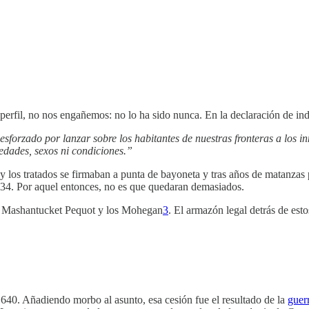
perfil, no nos engañemos: no lo ha sido nunca. En la declaración de ind
esforzado por lanzar sobre los habitantes de nuestras fronteras a los i
 edades, sexos ni condiciones.”
, y los tratados se firmaban a punta de bayoneta y tras años de matanzas
934. Por aquel entonces, no es que quedaran demasiados.
s Mashantucket Pequot y los Mohegan
3
. El armazón legal detrás de esto
1640. Añadiendo morbo al asunto, esa cesión fue el resultado de la
guer