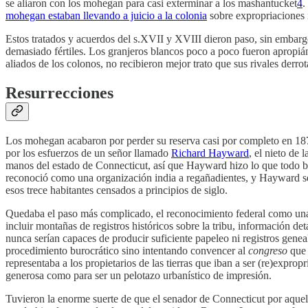
se aliaron con los mohegan para casi exterminar a los mashantucket
4
.
mohegan estaban llevando a juicio a la colonia
sobre expropriaciones i
Estos tratados y acuerdos del s.XVII y XVIII dieron paso, sin embarg
demasiado fértiles. Los granjeros blancos poco a poco fueron apropián
aliados de los colonos, no recibieron mejor trato que sus rivales derro
Resurrecciones
Los mohegan acabaron por perder su reserva casi por completo en 187
por los esfuerzos de un señor llamado
Richard Hayward
, el nieto de
manos del estado de Connecticut, así que Hayward hizo lo que todo bu
reconoció como una organización india a regañadientes, y Hayward se 
esos trece habitantes censados a principios de siglo.
Quedaba el paso más complicado, el reconocimiento federal como una
incluir montañas de registros históricos sobre la tribu, información 
nunca serían capaces de producir suficiente papeleo ni registros genea
procedimiento burocrático sino intentando convencer al
congreso
que 
representaba a los propietarios de las tierras que iban a ser (re)expro
generosa como para ser un pelotazo urbanístico de impresión.
Tuvieron la enorme suerte de que el senador de Connecticut por aquel