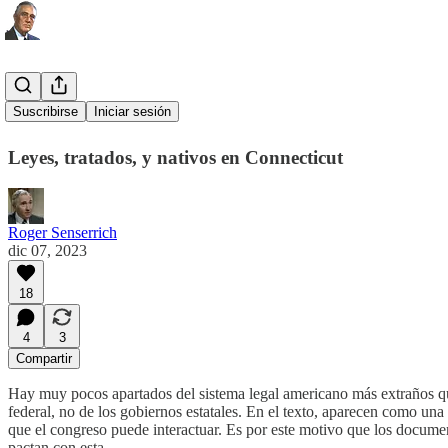
Una de indios
Suscribirse
Iniciar sesión
Leyes, tratados, y nativos en Connecticut
Roger Senserrich
dic 07, 2023
18
4
3
Compartir
Hay muy pocos apartados del sistema legal americano más extraños que 
federal, no de los gobiernos estatales. En el texto, aparecen como una
que el congreso puede interactuar. Es por este motivo que los documen
pactan con esta.