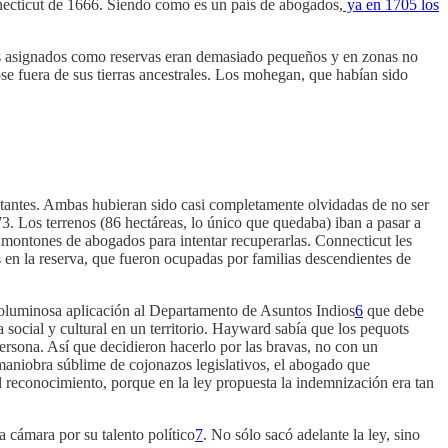
cticut de 1666. Siendo como es un país de abogados,
ya en 1705 los
enos asignados como reservas eran demasiado pequeños y en zonas no
se fuera de sus tierras ancestrales. Los mohegan, que habían sido
tantes. Ambas hubieran sido casi completamente olvidadas de no ser
973. Los terrenos (86 hectáreas, lo único que quedaba) iban a pasar a
montones de abogados para intentar recuperarlas. Connecticut les
en la reserva, que fueron ocupadas por familias descendientes de
oluminosa aplicación al Departamento de Asuntos Indios
6
que debe
social y cultural en un territorio. Hayward sabía que los pequots
rsona. Así que decidieron hacerlo por las bravas, no con un
maniobra súblime de cojonazos legislativos, el abogado que
del reconocimiento, porque en la ley propuesta la indemnización era tan
la cámara por su talento político
7
. No sólo sacó adelante la ley, sino