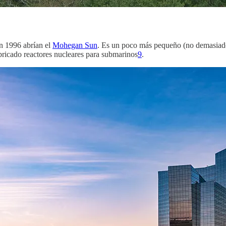
n 1996 abrían el
Mohegan Sun
. Es un poco más pequeño (no demasiado),
abricado reactores nucleares para submarinos
9
.