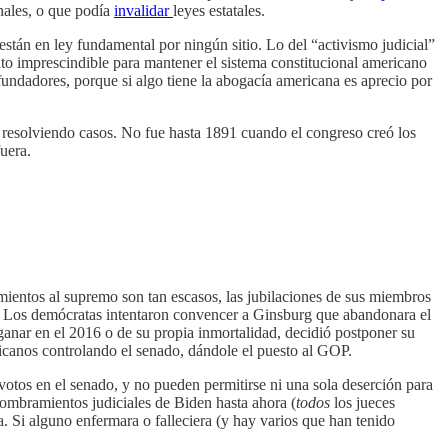
onales, o que podía
invalidar
leyes estatales.
 están en ley fundamental por ningún sitio. Lo del “activismo judicial”
nto imprescindible para mantener el sistema constitucional americano
undadores, porque si algo tiene la abogacía americana es aprecio por
 resolviendo casos. No fue hasta 1891 cuando el congreso creó los
uera.
ientos al supremo son tan escasos, las jubilaciones de sus miembros
sa. Los demócratas intentaron convencer a Ginsburg que abandonara el
anar en el 2016 o de su propia inmortalidad, decidió postponer su
licanos controlando el senado, dándole el puesto al GOP.
 votos en el senado, y no pueden permitirse ni una sola deserción para
ombramientos judiciales de Biden hasta ahora (
todos
los jueces
. Si alguno enfermara o falleciera (y hay varios que han tenido