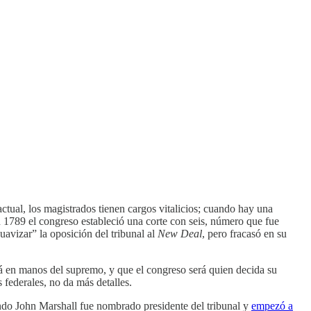
tual, los magistrados tienen cargos vitalicios; cuando hay una
n 1789 el congreso estableció una corte con seis, número que fue
avizar” la oposición del tribunal al
New Deal
, pero fracasó en su
stá en manos del supremo, y que el congreso será quien decida su
 federales, no da más detalles.
uando John Marshall fue nombrado presidente del tribunal y
empezó a