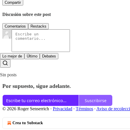
Compartir
Discusión sobre este post
Comentarios
Restacks
Lo mejor de
Último
Debates
Sin posts
Por supuesto, sigue adelante.
Suscribirse
© 2026 Roger Senserrich
·
Privacidad
∙
Términos
∙
Aviso de recolecc
Crea tu Substack