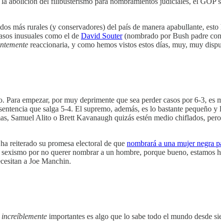
 la abolición del filibusterismo para nombramientos judiciales, el GOP 
ados más rurales (y conservadores) del país de manera apabullante, esto
asos inusuales como el de
David Souter
(nombrado por Bush padre con l
ntemente
reaccionaria, y como hemos vistos estos días, muy, muy dispues
to. Para empezar, por muy deprimente que sea perder casos por 6-3, es 
sentencia que salga 5-4. El supremo, además, es lo bastante pequeño y l
omas, Samuel Alito o Brett Kavanaugh quizás estén medio chiflados, pe
 ha reiterado su promesa electoral de que
nombrará a una mujer negra pa
e sexismo por no querer nombrar a un hombre, porque bueno, estamos hab
cesitan a Joe Manchin.
n
increíblemente
importantes es algo que lo sabe todo el mundo desde s