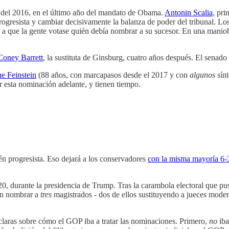
ada del 2016, en el último año del mandato de Obama.
Antonin Scalia
, pri
progresista y cambiar decisivamente la balanza de poder del tribunal. Lo
r a que la gente votase quién debía nombrar a su sucesor. En una maniob
Coney Barrett
, la sustituta de Ginsburg, cuatro años después. El senad
e Feinstein
(88 años, con marcapasos desde el 2017 y con
algunos
sínt
ar esta nominación adelante, y tienen tiempo.
ién progresista. Eso dejará a los conservadores
con la misma mayoría 6-3
0, durante la presidencia de Trump. Tras la carambola electoral que pu
ron nombrar a
tres
magistrados - dos de ellos sustituyendo a jueces mode
claras sobre cómo el GOP iba a tratar las nominaciones. Primero,
no
ib