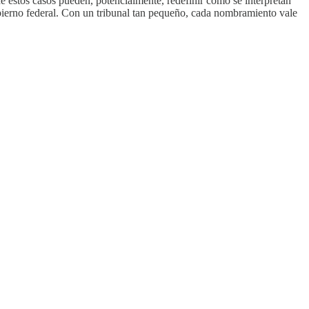
de estos casos pueden, potencialmente, redefinir cómo se interpretan
obierno federal. Con un tribunal tan pequeño, cada nombramiento vale