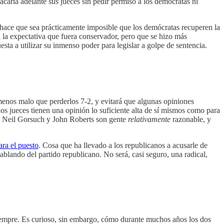
sacaría adelante
sus
jueces sin pedir permiso a los demócratas ni
 hace que sea prácticamente imposible que los demócratas recuperen la
a expectativa que fuera conservador, pero que se hizo más
ta a utilizar su inmenso poder para legislar a golpe de sentencia.
menos malo que perderlos 7-2, y evitará que algunas opiniones
os jueces tienen una opinión lo suficiente alta de sí mismos como para
ro Neil Gorsuch y John Roberts son gente
relativamente
razonable, y
ra el puesto
. Cosa que ha llevado a los republicanos a acusarle de
lando del partido republicano. No será, casi seguro, una radical,
iempre. Es curioso, sin embargo, cómo durante muchos años los dos