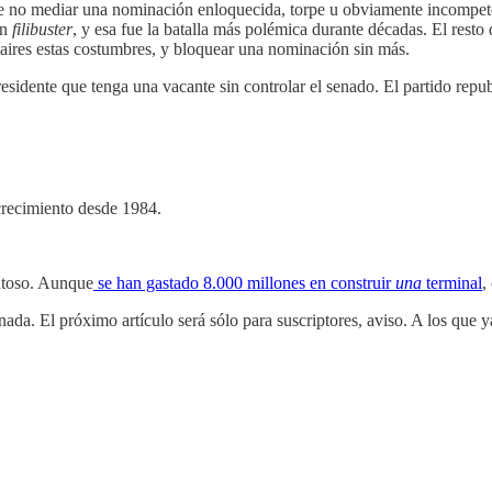
, de no mediar una nominación enloquecida, torpe u obviamente incompe
un
filibuster
, y esa fue la batalla más polémica durante décadas. El rest
aires estas costumbres, y bloquear una nominación sin más.
presidente que tenga una vacante sin controlar el senado. El partido re
crecimiento desde 1984.
.
ntoso. Aunque
se han gastado 8.000 millones en construir
una
terminal
,
ada. El próximo artículo será sólo para suscriptores, aviso. A los que 