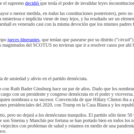
ue el supremo
decidió
que tenía el poder de invalidar leyes inconstituci
 mayor o menor medida, en
todas
las constituciones posteriores), pero no
a misteriosa e implícita viene de muy lejos, y ha resultado ser un eleme
arshall es venerado casi con la misma devoción que los mismos padres f
empo
jueces itinerantes
, que tenían que pasearse por su distrito (“
circuit
”)
os magistrados del SCOTUS no tuvieran que ir a resolver casos por ahí f
a de ansiedad y alivio en el partido demócrata.
dido con Ruth Bader Ginsburg hace un par de años. Dado que los nombram
 el cargo con un presidente y congreso demócrata en el poder y vicever
uien nombrara a su sucesor. Convencida de que Hillary Clinton iba a g
cciones presidenciales del 2020, con Trump en la Casa Blanca y los repub
rio, pero no dejará a los demócratas tranquilos. El partido sólo tiene 50
e son Sinema y Manchin por fortuna se han portado bien en todos los n
e viejecitos con problemas de salud y estamos en medio de una pandemia
ave.