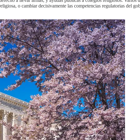
derecho a llevar armas, y ayudas públicas a colegios religiosos. Varios 
 religiosa, o cambiar decisivamente las competencias regulatorias del g