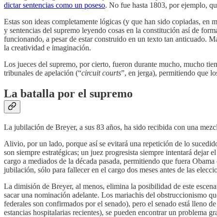
dictar sentencias como un poseso
. No fue hasta 1803, por ejemplo, q
Estas son ideas completamente lógicas (y que han sido copiadas, en
y sentencias del supremo leyendo cosas en la constitución así de form
funcionando, a pesar de estar construido en un texto tan anticuado. M
la creatividad e imaginación.
Los jueces del supremo, por cierto, fueron durante mucho, mucho ti
tribunales de apelación (“
circuit courts
”, en jerga), permitiendo que l
La batalla por el supremo
La jubilación de Breyer, a sus 83 años, ha sido recibida con una mezcl
Alivio, por un lado, porque así se evitará una repetición de lo suce
son siempre estratégicas; un juez progresista siempre intentará dejar
cargo a mediados de la década pasada, permitiendo que fuera Obama q
jubilación, sólo para fallecer en el cargo dos meses antes de las ele
La dimisión de Breyer, al menos, elimina la posibilidad de este escena
sacar una nominación adelante. Los mariachis del obstruccionismo qu
federales son confirmados por el senado), pero el senado está lleno d
estancias hospitalarias recientes), se pueden encontrar un problema gr