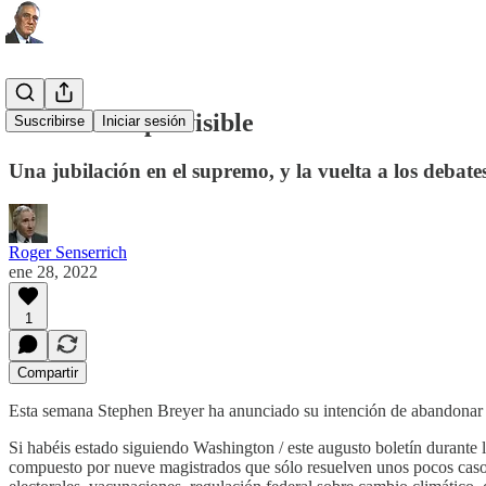
Una batalla previsible
Suscribirse
Iniciar sesión
Una jubilación en el supremo, y la vuelta a los debat
Roger Senserrich
ene 28, 2022
1
Compartir
Esta semana Stephen Breyer ha anunciado su intención de abandonar su
Si habéis estado siguiendo Washington / este augusto boletín durante 
compuesto por nueve magistrados que sólo resuelven unos pocos casos 