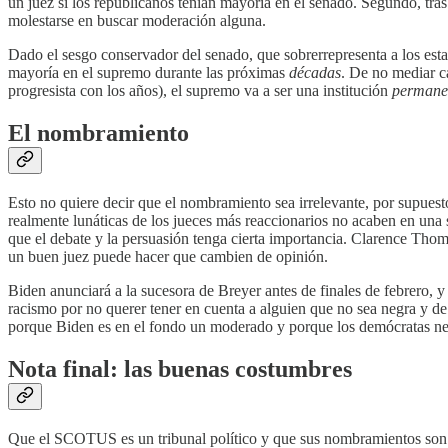
un juez si los republicanos tenían mayoría en el senado. Segundo, tras
molestarse en buscar moderación alguna.
Dado el sesgo conservador del senado, que sobrerrepresenta a los est
mayoría en el supremo durante las próximas
décadas
. De no mediar c
progresista con los años), el supremo va a ser una institución
permane
El nombramiento
Esto no quiere decir que el nombramiento sea irrelevante, por supues
realmente lunáticas de los jueces más reaccionarios no acaben en una 
que el debate y la persuasión tenga cierta importancia. Clarence Th
un buen juez puede hacer que cambien de opinión.
Biden anunciará a la sucesora de Breyer antes de finales de febrero, y
racismo por no querer tener en cuenta a alguien que no sea negra y d
porque Biden es en el fondo un moderado y porque los demócratas ne
Nota final: las buenas costumbres
Que el SCOTUS es un tribunal político y que sus nombramientos so