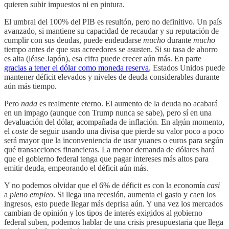
quieren subir impuestos ni en pintura.
El umbral del 100% del PIB es resultón, pero no definitivo. Un país
avanzado, si mantiene su capacidad de recaudar y su reputación de
cumplir con sus deudas, puede endeudarse
mucho
durante
mucho
tiempo antes de que sus acreedores se asusten. Si su tasa de ahorro
es alta (léase Japón), esa cifra puede crecer aún más. En parte
gracias a tener el dólar como moneda reserva
, Estados Unidos puede
mantener déficit elevados y niveles de deuda considerables durante
aún más tiempo.
Pero
nada
es realmente eterno. El aumento de la deuda no acabará
en un impago (aunque con Trump nunca se sabe), pero sí en una
devaluación del dólar, acompañada de inflación. En algún momento,
el
coste
de seguir usando una divisa que pierde su valor poco a poco
será mayor que la inconveniencia de usar yuanes o euros para según
qué transacciones financieras. La menor demanda de dólares hará
que el gobierno federal tenga que pagar intereses más altos para
emitir deuda, empeorando el déficit aún más.
Y no podemos olvidar que el 6% de déficit es con la economía
casi
a
pleno empleo
. Si llega una recesión, aumenta el gasto y caen los
ingresos, esto puede llegar más deprisa aún. Y una vez los mercados
cambian de opinión y los tipos de interés exigidos al gobierno
federal suben, podemos hablar de una crisis presupuestaria que llega