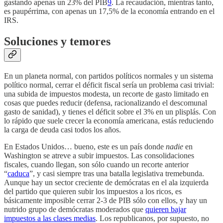
gastando apenas un 23% del PIB
9
. La recaudación, mientras tanto,
es paupérrima, con apenas un 17,5% de la economía entrando en el
IRS.
Soluciones y temores
En un planeta normal, con partidos políticos normales y un sistema
político normal, cerrar el déficit fiscal sería un problema casi trivial:
una subida de impuestos modesta, un recorte de gasto limitado en
cosas que puedes reducir (defensa, racionalizando el descomunal
gasto de sanidad), y tienes el déficit sobre el 3% en un plisplás. Con
lo rápido que suele crecer la economía americana, estás reduciendo
la carga de deuda casi todos los años.
En Estados Unidos… bueno, este es un país donde
nadie
en
Washington se atreve a subir impuestos. Las consolidaciones
fiscales, cuando llegan, son sólo cuando un recorte anterior
“
caduca
”, y casi siempre tras una batalla legislativa tremebunda.
Aunque hay un sector creciente de demócratas en el ala izquierda
del partido que quieren subir los impuestos a los ricos, es
básicamente imposible cerrar 2-3 de PIB sólo con ellos, y hay un
nutrido grupo de demócratas moderados que
quieren bajar
impuestos a las clases medias
. Los republicanos, por supuesto, no