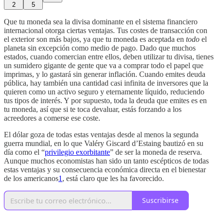
2
5
Que tu moneda sea la divisa dominante en el sistema financiero
internacional otorga ciertas ventajas. Tus costes de transacción con
el exterior son más bajos, ya que tu moneda es aceptada en
todo
el
planeta sin excepción como medio de pago. Dado que muchos
estados, cuando comercian entre ellos, deben utilizar tu divisa, tienes
un sumidero gigante de gente que va a comprar todo el papel que
imprimas, y lo gastará sin generar inflación. Cuando emites deuda
pública, hay también una cantidad casi infinita de inversores que la
quieren como un activo seguro y eternamente líquido, reduciendo
tus tipos de interés. Y por supuesto, toda la deuda que emites es en
tu moneda, así que si te toca devaluar, estás forzando a los
acreedores a comerse ese coste.
El dólar goza de todas estas ventajas desde al menos la segunda
guerra mundial, en lo que Valéry Giscard d’Estaing bautizó en su
día como el “
privilegio exorbitante
” de ser la moneda de reserva.
Aunque muchos economistas han sido un tanto escépticos de todas
estas ventajas y su consecuencia económica directa en el bienestar
de los americanos
1
, está claro que les ha favorecido.
Suscribirse