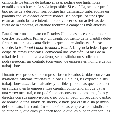
cambiarle los turnos de trabajo al azar, pedirle que haga horas
extrañísimas o hacerle la vida imposible. Si eso falla, sea porque el
tipo no se deja despedir, sea porque hay demasiado trabajadores en
plantilla con veleidades comunistoides, sea porque los tipos que
están armando bulla e intentando convencerles son activistas de
fuera de la empresa, es cuando recurren a campañas más abiertas.
Para formar un sindicato en Estados Unidos es necesario cumplir
con dos requisitos. Primero, un treinta por ciento de la plantilla debe
firmar una tarjeta o carta diciendo que quiere sindicarse. Si eso
sucede, la
National Labor Relations Board
, la agencia federal que se
ocupa de temas sindicales, convocará una votación. Si más de la
mitad de la plantilla vota a favor, se constituirá un sindicato que
podrá negociar un contrato (convenio) de empresa en nombre de los
trabajadores.
Durante este proceso, los empresarios en Estados Unidos convocan
reuniones
. Muchas, muchas reuniones. En ellas, les explican a sus
trabajadores
todas
las maldades y terribles problemas que trae tener
un sindicato en la empresa. Les cuentan cómo tendrán que pagar
una
cuota
mensual, o no podrán tener conversaciones amigables y
directas con sus supervisores, o no podrán pedir un pequeño cambio
de horario, o una subida de sueldo, o nada por el estilo sin permiso
del sindicato. Les contarán sobre cómo las empresas con sindicatos
se hunden, y que ellos ya tienen todo lo que les pueden ofrecer. Les