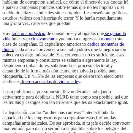
hablarán de corrupción sindical, de cómo el dinero de sus cuotas irá
a parar a campañas políticas sobre temas que no les importan o el
sueldo de jefazos sindicales sin escrúpulos. Les enseñarán gráficos,
estudios, videos con historias de terror. Y lo harán repetidamente,
una y otra vez, cada vez que puedan.
Hay
toda una
industria
de consultores y abogados que
se ganan la
vida
única y
exclusivamente
ayudando a empresas a
montar
esta
clase de campañas. El capitalismo americano
dedica montañas de
dinero
cada año a convencer a sus trabajadores que la negociación
colectiva es algo indeseable. Y si convencer no es suficiente, esas
mismas empresas y consultores se saltarán alegremente la ley,
despidiendo trabajadores, saboteando el proceso electoral y
actuando de la forma más cómicamente malvada posible para
bloquearla. Un 41,5% de las empresas que celebraron elecciones
sindicales
fueron acusadas de violar la ley
.
Los republicanos, por supuesto, llevan décadas trabajando
activamente para debilitar la NLRB tanto como sea posible, así que
las multas y castigos son tan irrisorios que les da exactamente igual.
La legislación contra
“
audiencias cautivas” intenta limitar la
capacidad de los empresarios para organizar estas furibundas
campañas antisindicales. De ser aprobada, si tu jefe decide convocar
una reunión para dar un sermón a la plantilla sobre los peligros del