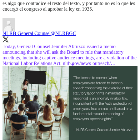
es algo que contradice el resto del texto, y por tanto no es lo que les
encargó el congreso al aprobar la ley en 1935.
NLRB General Counsel
@NLRBGC
Today, General Counsel Jennifer Abruzzo issued a memo
announcing that she will ask the Board to rule that mandatory
meetings, including captive audience meetings, are a violation of the
National Labor Relations Act.
nlrb.gov/news-outreach/…