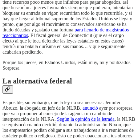
tiene recursos poco menos que infinitos para pagar abogados, así
que buscarían a jueces favorables siempre que pudieran, intentarían
bloquear su entrada en vigor, recurrirían todo lo que recurrible, y si
hay que llegar al tribunal supremo de los Estados Unidos se llega y
punto, que por algo el movimiento conservador americano se ha
tirado décadas y gastado una fortuna
para llenarlo de magistrados
reaccionarios
. El fiscal general de Connecticut (que es el cargo
electo al que le toca defender las leyes estatales en estos casos)
tendría una batalla durísima en sus manos… y que seguramente
acabarían perdiendo.
Porque los jueces, en Estados Unidos, están muy, muy politizados.
Sorpresa.
La alternativa federal
Es posible, sin embargo, que la ley no sea necesaria. Jennifer
Abruzo, la abogada en jefe de la NLRB,
anunció
ayer por sorpresa
que va a proponer al consejo de la agencia un cambio de
interpretación de la NLRA.
Según la opinión de la letrada
, la NLRB
se equivocó cuando decidió, durante la administración Nixon, que
los empresarios podían obligar a sus trabajadores a ir a reuniones de
carácter político o religioso. Esto de poder coaccionar a tus obreros