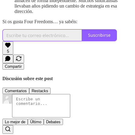
almacén de forma independiente. Muchos sindicalistas
llevaban años pidiendo un cambio de estrategia en esa
dirección.
Si os gusta Four Freedoms… ya sabéis:
Suscribirse
5
Compartir
Discusión sobre este post
Comentarios
Restacks
Lo mejor de
Último
Debates