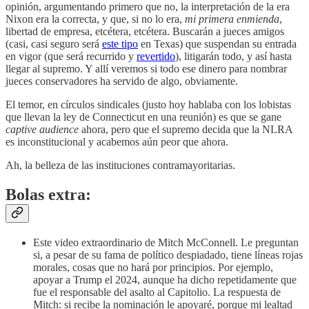
opinión, argumentando primero que no, la interpretación de la era
Nixon era la correcta, y que, si no lo era,
mi primera enmienda
,
libertad de empresa, etcétera, etcétera. Buscarán a jueces amigos
(casi, casi seguro será
este tipo
en Texas) que suspendan su entrada
en vigor (que será recurrido y
revertido
), litigarán todo, y así hasta
llegar al supremo. Y allí veremos si todo ese dinero para nombrar
jueces conservadores ha servido de algo, obviamente.
El temor, en círculos sindicales (justo hoy hablaba con los lobistas
que llevan la ley de Connecticut en una reunión) es que se gane
captive audience
ahora, pero que el supremo decida que la NLRA
es inconstitucional y acabemos aún peor que ahora.
Ah, la belleza de las instituciones contramayoritarias.
Bolas extra:
Este video extraordinario de Mitch McConnell. Le preguntan
si, a pesar de su fama de político despiadado, tiene líneas rojas
morales, cosas que no hará por principios. Por ejemplo,
apoyar a Trump el 2024, aunque ha dicho repetidamente que
fue el responsable del asalto al Capitolio. La respuesta de
Mitch: si recibe la nominación le apoyaré, porque mi lealtad