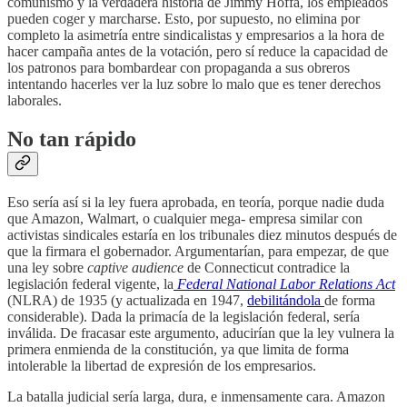
comunismo y la verdadera historia de Jimmy Hoffa, los empleados
pueden coger y marcharse. Esto, por supuesto, no elimina por
completo la asimetría entre sindicalistas y empresarios a la hora de
hacer campaña antes de la votación, pero sí reduce la capacidad de
los patronos para bombardear con propaganda a sus obreros
intentando hacerles ver la luz sobre lo malo que es tener derechos
laborales.
No tan rápido
Eso sería así si la ley fuera aprobada, en teoría, porque nadie duda
que Amazon, Walmart, o cualquier mega- empresa similar con
activistas sindicales estaría en los tribunales diez minutos después de
que la firmara el gobernador. Argumentarían, para empezar, de que
una ley sobre
captive audience
de Connecticut contradice la
legislación federal vigente, la
Federal National Labor Relations Act
(NLRA) de 1935 (y actualizada en 1947,
debilitándola
de forma
considerable). Dada la primacía de la legislación federal, sería
inválida. De fracasar este argumento, aducirían que la ley vulnera la
primera enmienda de la constitución, ya que limita de forma
intolerable la libertad de expresión de los empresarios.
La batalla judicial sería larga, dura, e inmensamente cara. Amazon