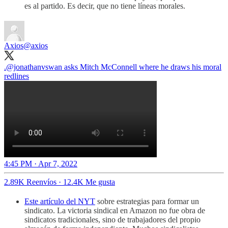
es al partido. Es decir, que no tiene líneas morales.
Axios
@axios
.
@jonathanvswan
asks Mitch McConnell where he draws his moral
redlines
4:45 PM · Apr 7, 2022
2.89K Reenvíos
·
12.4K Me gusta
Este artículo del NYT
sobre estrategias para formar un
sindicato. La victoria sindical en Amazon no fue obra de
sindicatos tradicionales, sino de trabajadores del propio