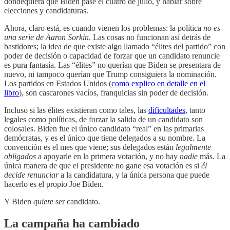
dondequiera que Biden pase el cuatro de julio, y hablar sobre
elecciones y candidaturas.
Ahora, claro está, es cuando vienen los problemas: la política
no es
una serie
de Aaron Sorkin
. Las cosas no funcionan así detrás de
bastidores; la idea de que existe algo llamado “élites del partido” con
poder de decisión o capacidad de forzar que un candidato renuncie
es pura fantasía. Las “élites” no querían que Biden se presentara de
nuevo, ni tampoco querían que Trump consiguiera la nominación.
Los partidos en Estados Unidos (
como explico en detalle en el
libro
), son cascarones vacíos, franquicias sin poder de decisión.
Incluso si las élites existieran como tales, las
dificultades
, tanto
legales como políticas, de forzar la salida de un candidato son
colosales. Biden fue el único candidato “real” en las primarias
demócratas, y es el único que tiene delegados a su nombre. La
convención es el mes que viene; sus delegados están
legalmente
obligados
a apoyarle en la primera votación, y no hay
nadie
más. La
única manera de que el presidente no gane esa votación es si
él
decide renunciar
a la candidatura, y la única persona que puede
hacerlo es el propio Joe Biden.
Y Biden
quiere
ser candidato.
La campaña ha cambiado