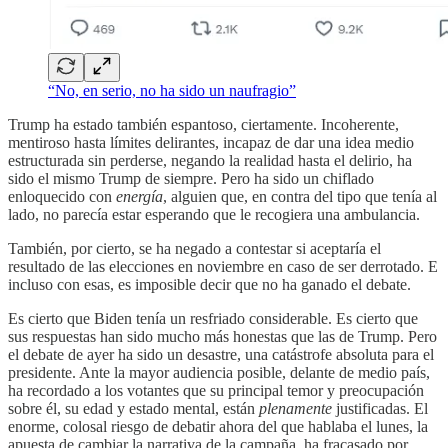
“No, en serio, no ha sido un naufragio”
Trump ha estado también espantoso, ciertamente. Incoherente,
mentiroso hasta límites delirantes, incapaz de dar una idea medio
estructurada sin perderse, negando la realidad hasta el delirio, ha
sido el mismo Trump de siempre. Pero ha sido un chiflado
enloquecido con
energía
, alguien que, en contra del tipo que tenía al
lado, no parecía estar esperando que le recogiera una ambulancia.
También, por cierto, se ha negado a contestar si aceptaría el
resultado de las elecciones en noviembre en caso de ser derrotado. E
incluso con esas, es imposible decir que no ha ganado el debate.
Es cierto que Biden tenía un resfriado considerable. Es cierto que
sus respuestas han sido mucho más honestas que las de Trump. Pero
el debate de ayer ha sido un desastre, una catástrofe absoluta para el
presidente. Ante la mayor audiencia posible, delante de medio país,
ha recordado a los votantes que su principal temor y preocupación
sobre él, su edad y estado mental, están
plenamente
justificadas. El
enorme, colosal riesgo de debatir ahora del que hablaba el lunes, la
apuesta de cambiar la narrativa de la campaña, ha fracasado por