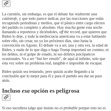
La cuestión, sin embargo, es que el debate fue
realmente una
catástrofe
, y que todo parece indicar, por las reacciones que están
recogiendo periodistas y medios, que el pánico entre cargo electos
del partido es completo y absoluto. Hay
mucha
gente esta noche
llamando a reporteros y diciéndoles,
off the record
, que quieren que
Biden lo deje, y
toda
la mediocracia americana va a estar hablando
sobre ello, sin cesar, no ya los próximos días, sino hasta la
convención en Agosto. El debate va a ser, una y otra vez, la edad de
Biden, y
nada
de lo que diga o haga Trump importará un comino; ni
los delitos, ni el golpe de estado, ni sus delirios psicópaticos
ocasionales. Va a ser “
but her emails
”, de aquí al infinito, solo que
esta vez sobre un problema real, tangible e imposible de escapar.
Biden quizás sea testarudo, pero quizás acabe llegando a la
conclusión que lo mejor para él y para el partido sea dar un paso
atrás.
Incluso
esa
opción es peligrosa
Si eso sucediera (algo que insisto
no es probable
porque esto no es