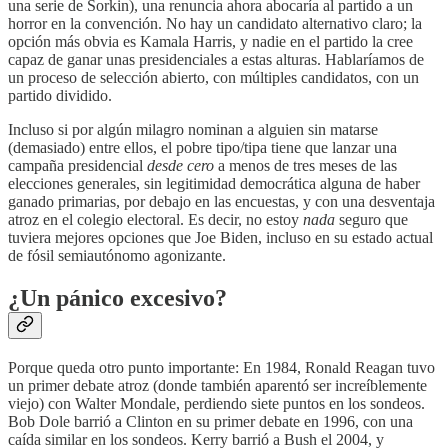
una serie de Sorkin), una renuncia ahora abocaría al partido a un
horror en la convención. No hay un candidato alternativo claro; la
opción más obvia es Kamala Harris, y nadie en el partido la cree
capaz de ganar unas presidenciales a estas alturas. Hablaríamos de
un proceso de selección abierto, con múltiples candidatos, con un
partido dividido.
Incluso si por algún milagro nominan a alguien sin matarse
(demasiado) entre ellos, el pobre tipo/tipa tiene que lanzar una
campaña presidencial
desde cero
a menos de tres meses de las
elecciones generales, sin legitimidad democrática alguna de haber
ganado primarias, por debajo en las encuestas, y con una desventaja
atroz en el colegio electoral. Es decir, no estoy
nada
seguro que
tuviera mejores opciones que Joe Biden, incluso en su estado actual
de fósil semiautónomo agonizante.
¿Un pánico excesivo?
Porque queda otro punto importante: En 1984, Ronald Reagan tuvo
un primer debate atroz (donde también aparentó ser increíblemente
viejo) con Walter Mondale, perdiendo siete puntos en los sondeos.
Bob Dole barrió a Clinton en su primer debate en 1996, con una
caída similar en los sondeos. Kerry barrió a Bush el 2004, y