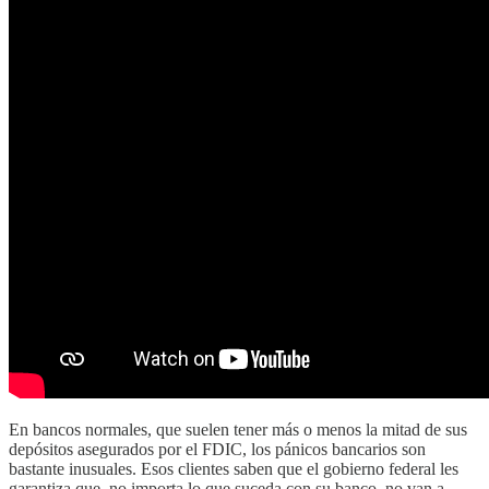
En bancos normales, que suelen tener más o menos la mitad de sus
depósitos asegurados por el FDIC, los pánicos bancarios son
bastante inusuales. Esos clientes saben que el gobierno federal les
garantiza que, no importa lo que suceda con su banco, no van a