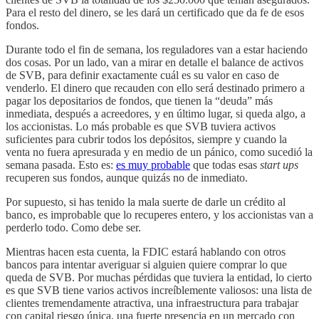
Para el resto del dinero, se les dará un certificado que da fe de esos
fondos.
Durante todo el fin de semana, los reguladores van a estar haciendo
dos cosas. Por un lado, van a mirar en detalle el balance de activos
de SVB, para definir exactamente cuál es su valor en caso de
venderlo. El dinero que recauden con ello será destinado primero a
pagar los depositarios de fondos, que tienen la “deuda” más
inmediata, después a acreedores, y en último lugar, si queda algo, a
los accionistas. Lo más probable es que SVB tuviera activos
suficientes para cubrir todos los depósitos, siempre y cuando la
venta no fuera apresurada y en medio de un pánico, como sucedió la
semana pasada. Esto es:
es muy probable
que todas esas
start ups
recuperen sus fondos, aunque quizás no de inmediato.
Por supuesto, si has tenido la mala suerte de darle un crédito al
banco, es improbable que lo recuperes entero, y los accionistas van a
perderlo todo. Como debe ser.
Mientras hacen esta cuenta, la FDIC estará hablando con otros
bancos para intentar averiguar si alguien quiere comprar lo que
queda de SVB. Por muchas pérdidas que tuviera la entidad, lo cierto
es que SVB tiene varios activos increíblemente valiosos: una lista de
clientes tremendamente atractiva, una infraestructura para trabajar
con capital riesgo única, una fuerte presencia en un mercado con