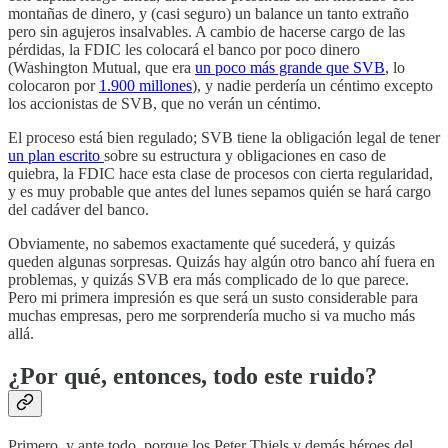
montañas de dinero, y (casi seguro) un balance un tanto extraño
pero sin agujeros insalvables. A cambio de hacerse cargo de las
pérdidas, la FDIC les colocará el banco por poco dinero
(Washington Mutual, que era
un poco más grande que SVB
, lo
colocaron por
1.900 millones
), y nadie perdería un céntimo excepto
los accionistas de SVB, que no verán un céntimo.
El proceso está bien regulado; SVB tiene la obligación legal de tener
un plan escrito
sobre su estructura y obligaciones en caso de
quiebra, la FDIC hace esta clase de procesos con cierta regularidad,
y es muy probable que antes del lunes sepamos quién se hará cargo
del cadáver del banco.
Obviamente, no sabemos exactamente qué sucederá, y quizás
queden algunas sorpresas. Quizás hay algún otro banco ahí fuera en
problemas, y quizás SVB era más complicado de lo que parece.
Pero mi primera impresión es que será un susto considerable para
muchas empresas, pero me sorprendería mucho si va mucho más
allá.
¿Por qué, entonces, todo este ruido?
Primero, y ante todo, porque los Peter Thiels y demás héroes del