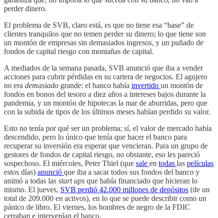
perder dinero.
El problema de SVB, claro está, es que no tiene esa “base” de
clientes tranquilos que no temen perder su dinero; lo que tiene son
un montón de empresas sin demasiados ingresos, y un puñado de
fondos de capital riesgo con montañas de capital.
A mediados de la semana pasada, SVB anunció que iba a vender
acciones para cubrir pérdidas en su cartera de negocios. El agujero
no era
demasiado
grande: el banco había
invertido
un montón de
fondos en bonos del tesoro a diez años a intereses bajos durante la
pandemia, y un montón de hipotecas la mar de aburridas, pero que
con la subida de tipos de los últimos meses habían perdido su valor.
Esto no tenía por qué ser un problema; sí, el valor de mercado había
descendido, pero lo único que tenía que hacer el banco para
recuperar su inversión era esperar que vencieran. Para un grupo de
gestores de fondos de capital riesgo, no obstante, eso les pareció
sospechoso. El miércoles, Peter Thiel (que
sale
en
todas
las
películas
estos días)
anunció
que iba a sacar todos sus fondos del banco y
animó a todas las
start ups
que había financiado que hicieran lo
mismo. El jueves,
SVB perdió 42.000 millones de depósitos
(de un
total de 209.000 en activos), en lo que se puede describir como un
pánico de libro. El viernes, los hombres de negro de la FDIC
cerraban e intervenían el banco.