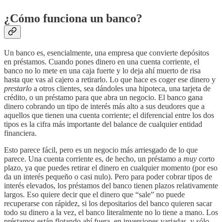
¿Cómo funciona un banco?
Un banco es, esencialmente, una empresa que convierte depósitos
en préstamos. Cuando pones dinero en una cuenta corriente, el
banco no lo mete en una caja fuerte y lo deja ahí muerto de risa
hasta que vas al cajero a retirarlo. Lo que hace es coger ese dinero y
prestarlo
a otros clientes, sea dándoles una hipoteca, una tarjeta de
crédito, o un préstamo para que abra un negocio. El banco gana
dinero cobrando un tipo de interés más alto a sus deudores que a
aquellos que tienen una cuenta corriente; el diferencial entre los dos
tipos es la cifra más importante del balance de cualquier entidad
financiera.
Esto parece fácil, pero es un negocio más arriesgado de lo que
parece. Una cuenta corriente es, de hecho, un préstamo a
muy
corto
plazo, ya que puedes retirar el dinero en cualquier momento (por eso
da un interés pequeño o casi nulo). Pero para poder cobrar tipos de
interés elevados, los préstamos del banco tienen plazos relativamente
largos. Eso quiere decir que el dinero que “sale” no puede
recuperarse con rápidez, si los depositarios del banco quieren sacar
todo su dinero a la vez, el banco literalmente no lo tiene a mano. Los
préstamos están flotando ahí fuera, en inversiones variadas, y sólo