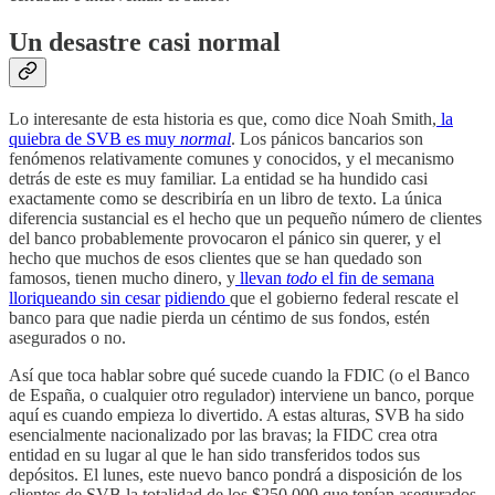
Un desastre casi normal
Lo interesante de esta historia es que, como dice Noah Smith,
la
quiebra de SVB es muy
normal
. Los pánicos bancarios son
fenómenos relativamente comunes y conocidos, y el mecanismo
detrás de este es muy familiar. La entidad se ha hundido casi
exactamente como se describiría en un libro de texto. La única
diferencia sustancial es el hecho que un pequeño número de clientes
del banco probablemente provocaron el pánico sin querer, y el
hecho que muchos de esos clientes que se han quedado son
famosos, tienen mucho dinero, y
llevan
todo
el fin de semana
lloriqueando sin cesar
pidiendo
que el gobierno federal rescate el
banco para que nadie pierda un céntimo de sus fondos, estén
asegurados o no.
Así que toca hablar sobre qué sucede cuando la FDIC (o el Banco
de España, o cualquier otro regulador) interviene un banco, porque
aquí es cuando empieza lo divertido. A estas alturas, SVB ha sido
esencialmente nacionalizado por las bravas; la FIDC crea otra
entidad en su lugar al que le han sido transferidos todos sus
depósitos. El lunes, este nuevo banco pondrá a disposición de los
clientes de SVB la totalidad de los $250.000 que tenían asegurados.