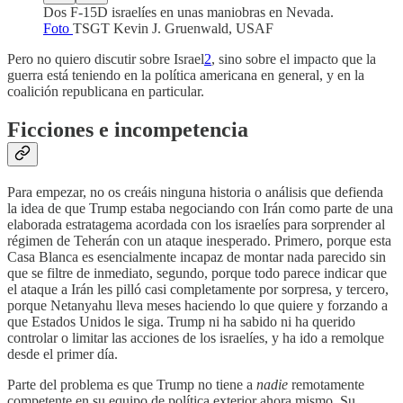
Dos F-15D israelíes en unas maniobras en Nevada.
Foto
TSGT Kevin J. Gruenwald, USAF
Pero no quiero discutir sobre Israel
2
, sino sobre el impacto que la
guerra está teniendo en la política americana en general, y en la
coalición republicana en particular.
Ficciones e incompetencia
Para empezar, no os creáis ninguna historia o análisis que defienda
la idea de que Trump estaba negociando con Irán como parte de una
elaborada estratagema acordada con los israelíes para sorprender al
régimen de Teherán con un ataque inesperado. Primero, porque esta
Casa Blanca es esencialmente incapaz de montar nada parecido sin
que se filtre de inmediato, segundo, porque todo parece indicar que
el ataque a Irán les pilló casi completamente por sorpresa, y tercero,
porque Netanyahu lleva meses haciendo lo que quiere y forzando a
que Estados Unidos le siga. Trump ni ha sabido ni ha querido
controlar o limitar las acciones de los israelíes, y ha ido a remolque
desde el primer día.
Parte del problema es que Trump no tiene a
nadie
remotamente
competente en su equipo de política exterior ahora mismo. Su