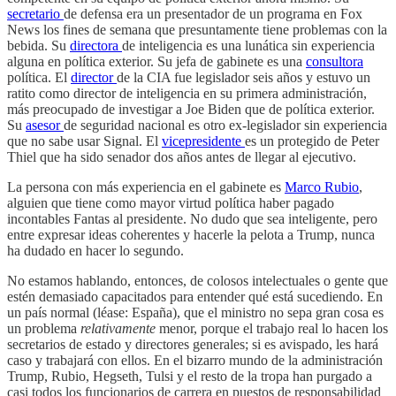
secretario
de defensa era un presentador de un programa en Fox
News los fines de semana que presuntamente tiene problemas con la
bebida. Su
directora
de inteligencia es una lunática sin experiencia
alguna en política exterior. Su jefa de gabinete es una
consultora
política. El
director
de la CIA fue legislador seis años y estuvo un
ratito como director de inteligencia en su primera administración,
más preocupado de investigar a Joe Biden que de política exterior.
Su
asesor
de seguridad nacional es otro ex-legislador sin experiencia
que no sabe usar Signal. El
vicepresidente
es un protegido de Peter
Thiel que ha sido senador dos años antes de llegar al ejecutivo.
La persona con más experiencia en el gabinete es
Marco Rubio
,
alguien que tiene como mayor virtud política haber pagado
incontables Fantas al presidente. No dudo que sea inteligente, pero
entre expresar ideas coherentes y hacerle la pelota a Trump, nunca
ha dudado en hacer lo segundo.
No estamos hablando, entonces, de colosos intelectuales o gente que
estén demasiado capacitados para entender qué está sucediendo. En
un país normal (léase: España), que el ministro no sepa gran cosa es
un problema
relativamente
menor, porque el trabajo real lo hacen los
secretarios de estado y directores generales; si es avispado, les hará
caso y trabajará con ellos. En el bizarro mundo de la administración
Trump, Rubio, Hegseth, Tulsi y el resto de la tropa han purgado a
casi todos los funcionarios de carrera en puestos de responsabilidad