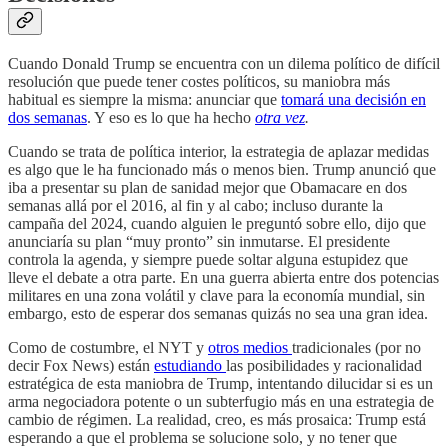
Cuando Donald Trump se encuentra con un dilema político de difícil
resolución que puede tener costes políticos, su maniobra más
habitual es siempre la misma: anunciar que
tomará una decisión en
dos semanas
. Y eso es lo que ha hecho
otra vez
.
Cuando se trata de política interior, la estrategia de aplazar medidas
es algo que le ha funcionado más o menos bien. Trump anunció que
iba a presentar su plan de sanidad mejor que Obamacare en dos
semanas allá por el 2016, al fin y al cabo; incluso durante la
campaña del 2024, cuando alguien le preguntó sobre ello, dijo que
anunciaría su plan “muy pronto” sin inmutarse. El presidente
controla la agenda, y siempre puede soltar alguna estupidez que
lleve el debate a otra parte. En una guerra abierta entre dos potencias
militares en una zona volátil y clave para la economía mundial, sin
embargo, esto de esperar dos semanas quizás no sea una gran idea.
Como de costumbre, el NYT y
otros
medios
tradicionales (por no
decir Fox News) están
estudiando
las posibilidades y racionalidad
estratégica de esta maniobra de Trump, intentando dilucidar si es un
arma negociadora potente o un subterfugio más en una estrategia de
cambio de régimen. La realidad, creo, es más prosaica: Trump está
esperando a que el problema se solucione solo, y no tener que