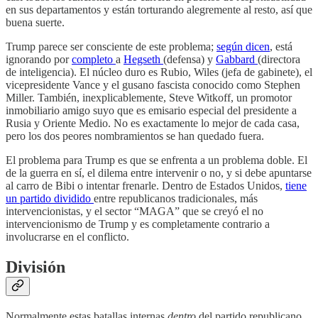
en sus departamentos y están torturando alegremente al resto, así que
buena suerte.
Trump parece ser consciente de este problema;
según dicen
, está
ignorando por
completo
a
Hegseth
(defensa) y
Gabbard
(directora
de inteligencia). El núcleo duro es Rubio, Wiles (jefa de gabinete), el
vicepresidente Vance y el gusano fascista conocido como Stephen
Miller. También, inexplicablemente, Steve Witkoff, un promotor
inmobiliario amigo suyo que es emisario especial del presidente a
Rusia y Oriente Medio. No es exactamente lo mejor de cada casa,
pero los dos peores nombramientos se han quedado fuera.
El problema para Trump es que se enfrenta a un problema doble. El
de la guerra en sí, el dilema entre intervenir o no, y si debe apuntarse
al carro de Bibi o intentar frenarle. Dentro de Estados Unidos,
tiene
un partido dividido
entre republicanos tradicionales, más
intervencionistas, y el sector “MAGA” que se creyó el no
intervencionismo de Trump y es completamente contrario a
involucrarse en el conflicto.
División
Normalmente estas batallas internas
dentro
del partido republicano