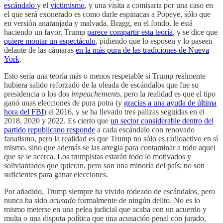
escándalo
y el
victimismo
, y una visita a comisaria por una caso en
el que será exonerado es como darle espinacas a Popeye, sólo que
en versión anaranjada y malvada. Bragg, en el fondo, le está
haciendo un favor. Trump
parece compartir esta teoría
, y se dice que
quiere montar un espectáculo
, pidiendo que lo esposen y lo paseen
delante de las cámaras
en la más pura de las tradiciones de Nueva
York
.
Esto sería una teoría más o menos respetable si Trump realmente
hubiera salido reforzado de la oleada de escándalos que fue su
presidencia o los dos
impeachements
, pero la realidad es que el tipo
ganó unas elecciones de pura potra (y
gracias a una ayuda de última
hora del FBI
) el 2016, y se ha llevado tres palizas seguidas en el
2018, 2020 y 2022. Es cierto que
un sector considerable dentro del
partido republicano responde
a cada escándalo con renovado
fanatismo, pero la realidad es que Trump no sólo es radioactivo en sí
mismo, sino que además se las arregla para contaminar a todo aquel
que se le acerca. Los trumpistas estarán todo lo motivados y
soliviantados que quieran, pero son una minoría del país; no son
suficientes para ganar elecciones.
Por añadido, Trump siempre ha vivido rodeado de escándalos, pero
nunca ha sido
acusado
formalmente de ningún delito. No es lo
mismo meterse en una pelea judicial que acaba con un acuerdo y
multa o una disputa política que una acusación penal con jurado,