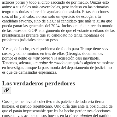
actrices porno y todo el circo asociado de por medio. Quizás esto
anime a sus fieles más cavernícolas, pero incluso en las primarias
tengo mis dudas sobre si le ayudaría demasiado. Estas elecciones
son, al fin y al cabo, no son sólo un ejercicio de escoger a tu
candidato favorito, sino de elegir al candidato que más te gusta que
pueda ganar las generales del 2024. Incluso en el enrarecido mundo
de las bases del GOP, el argumento de que el votante mediano de las
presidenciales prefiere que su candidato no tenga montañas de
problemas judiciales tiene su peso.
Y este, de hecho, es el problema de fondo para Trump: tiene
seis
casos
, y como mínimo en tres de ellos (Georgia, documentos,
porno) el delito es
muy
obvio y la acusación casi inevitable.
Tenemos, además,
un golpe de estado
que quizás alguien se moleste
en investigar, aunque la parsimonia del departamento de justicia no
es que dé demasiadas esperanzas.
Los verdaderos perdedores
Cosa que me lleva al colectivo más patético de toda esta tierna
historia, el partido republicano. Uno diría que ante la posibilidad de
que el patán impresentable que les ha hecho perder tres elecciones
consecutivas acabe con sus huesos en la cárcel
alguien
del partido