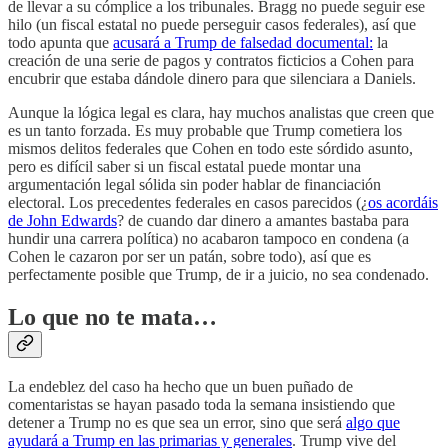
de llevar a su cómplice a los tribunales. Bragg no puede seguir ese
hilo (un fiscal estatal no puede perseguir casos federales), así que
todo apunta que
acusará a Trump de falsedad documental:
la
creación de una serie de pagos y contratos ficticios a Cohen para
encubrir que estaba dándole dinero para que silenciara a Daniels.
Aunque la lógica legal es clara, hay muchos analistas que creen que
es un tanto forzada. Es muy probable que Trump cometiera los
mismos delitos federales que Cohen en todo este sórdido asunto,
pero es difícil saber si un fiscal estatal puede montar una
argumentación legal sólida sin poder hablar de financiación
electoral. Los precedentes federales en casos parecidos (¿
os acordáis
de John Edwards
? de cuando dar dinero a amantes bastaba para
hundir una carrera política) no acabaron tampoco en condena (a
Cohen le cazaron por ser un patán, sobre todo), así que es
perfectamente posible que Trump, de ir a juicio, no sea condenado.
Lo que no te mata…
La endeblez del caso ha hecho que un buen puñado de
comentaristas se hayan pasado toda la semana insistiendo que
detener a Trump no es que sea un error, sino que será
algo que
ayudará a Trump en las primarias y generales
. Trump vive del