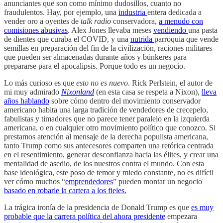
anunciantes que son como mínimo dudosillos, cuanto no
fraudulentos. Hay, por ejemplo, una
industria
entera dedicada a
vender oro a oyentes de
talk radio
conservadora,
a menudo con
comisiones abusivas
. Alex Jones llevaba meses
vendiendo
una pasta
de dientes que curaba el COVID, y una
nutrida
parroquia que vende
semillas en preparación del fin de la civilización, raciones militares
que pueden ser almacenadas durante años y búnkeres para
prepararse para el apocalipsis. Porque todo es un negocio.
Lo más curioso es que
esto no es nuevo
. Rick Perlstein, el autor de
mi muy admirado
Nixonland
(en esta casa se respeta a Nixon),
lleva
años hablando
sobre cómo dentro del movimiento conservador
americano habita una larga tradición de vendedores de crecepelo,
fabulistas y timadores que no parece tener paralelo en la izquierda
americana, o en cualquier otro movimiento político que conozco. Si
prestamos atención al mensaje de la derecha populista americana,
tanto Trump como sus antecesores comparten una retórica centrada
en el resentimiento, generar desconfianza hacia las élites, y crear una
mentalidad de asedio, de los nuestros contra el mundo. Con esta
base ideológica, este poso de temor y miedo constante, no es difícil
ver cómo muchos “
emprendedores
” pueden montar un negocio
basado en robarle la cartera a los fieles.
La trágica ironía de la presidencia de Donald Trump es que
es muy
probable que la carrera política del ahora presidente
empezara