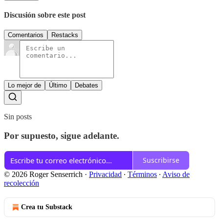
Discusión sobre este post
Comentarios
Restacks
Lo mejor de
Último
Debates
Sin posts
Por supuesto, sigue adelante.
Suscribirse
© 2026 Roger Senserrich
·
Privacidad
∙
Términos
∙
Aviso de
recolección
Crea tu Substack