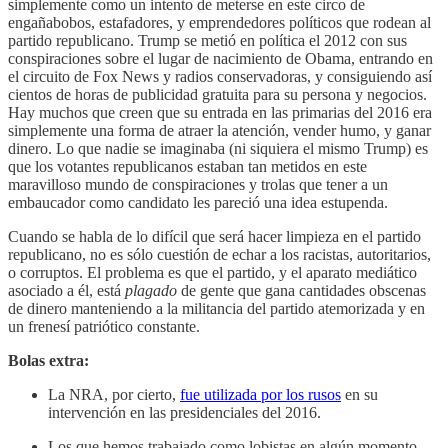
simplemente como un intento de meterse en este circo de
engañabobos, estafadores, y emprendedores políticos que rodean al
partido republicano. Trump se metió en política el 2012 con sus
conspiraciones sobre el lugar de nacimiento de Obama, entrando en
el circuito de Fox News y radios conservadoras, y consiguiendo así
cientos de horas de publicidad gratuita para su persona y negocios.
Hay muchos que creen que su entrada en las primarias del 2016 era
simplemente una forma de atraer la atención, vender humo, y ganar
dinero. Lo que nadie se imaginaba (ni siquiera el mismo Trump) es
que los votantes republicanos estaban tan metidos en este
maravilloso mundo de conspiraciones y trolas que tener a un
embaucador como candidato les pareció una idea estupenda.
Cuando se habla de lo difícil que será hacer limpieza en el partido
republicano, no es sólo cuestión de echar a los racistas, autoritarios,
o corruptos. El problema es que el partido, y el aparato mediático
asociado a él, está
plagado
de gente que gana cantidades obscenas
de dinero manteniendo a la militancia del partido atemorizada y en
un frenesí patriótico constante.
Bolas extra:
La NRA, por cierto,
fue utilizada por los rusos
en su
intervención en las presidenciales del 2016.
Los que hemos trabajado como lobistas en algún momento,