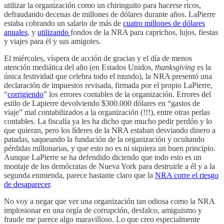
utilizar la organización como un chiringuito para hacerse ricos,
defraudando decenas de millones de dólares durante años. LaPierre
estaba cobrando un salario de más de
cuatro millones de dólares
anuales
, y
utilizando
fondos de la NRA para caprichos, lujos, fiestas
y viajes para él y sus amigotes.
El miércoles, víspera de acción de gracias y el día de menos
atención mediática del año (en Estados Unidos,
thanksgiving
es la
única festividad que celebra todo el mundo), la NRA presentó una
declaración de impuestos revisada, firmada por el propio LaPierre,
“
corrigiendo
” los errores contables de la organización. Errores del
estilo de Lapierre devolviendo $300.000 dólares en “gastos de
viaje” mal contabilizados a la organización (!!!), entre otras perlas
contables. La fiscalía ya les ha dicho que mucho pedir perdón y lo
que quieran, pero los líderes de la NRA estaban desviando dinero a
patadas, saqueando la fundación de la organización y ocultando
pérdidas millonarias, y que esto no es ni siquiera un buen principio.
Aunque LaPierre se ha defendido diciendo que todo esto es un
montaje de los demócratas de Nueva York para destruirle a él y a la
segunda enmienda, parece bastante claro que la
NRA corre el riesgo
de desaparecer
.
No voy a negar que ver una organización tan odiosa como la NRA
implosionar en una orgía de corrupción, desfalco, amiguismo y
fraude me parece algo maravilloso. Lo que creo especialmente