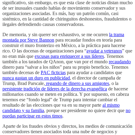
significativo, sin embargo, es que esta clase de noticias distan mucho
de ser inusuales cuando hablas de movimiento conservador y sus
organizaciones asociadas. Es más, hay un patrón común, casi
sistémico, en la cantidad de chiringuitos deshonestos, fraudulentos o
ilegales defendiendo causas conservadoras.
De memoria, y sin querer ser exhaustivo, se me ocurren
la trama
montada por Steve Bannon
para recaudar fondos en teoría para
construir el muro fronterizo en México, a la práctica para hacerse
rico. O las docenas de organizaciones para “
ayudar a veteranos
” que
no eran más que
excusas para enriquecer a sus líderes
. Tenemos
también a los tarados de QAnon, que van por el mundo
recaudando
dinero para “salvar a los niños” para su propio beneficio. Tenemos
también decenas de
PAC ficticias
para ayudar a candidatos que
nunca gastan un duro en publicidad
, el director de campaña de
Trump, Brad Parscale,
regando de dinero a sus amigotes
, o la
persistente tradición de líderes de la derecha evangélica
de hacerse
millonarios cuando se meten en política. Y por supuesto, en cabeza
tenemos ese “fondo legal” de Trump para intentar cambiar el
resultado de las elecciones que va en su mayor parte
al mismo
candidato y su familia
, porque ser presidente no quiere decir que
no
puedas participar en estos timos
.
Aparte de los fraudes obvios y directos, los medios de comunicación
conservadores tienen asociados toda una nube de negocios y