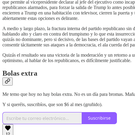
que permite al vicepresidente declarar al jefe del ejecutivo como in
republicanos alarmados, para forzar la salida de Trump lo antes pos
encierren a Trump en una habitación con televisor, cierren la puerta y
abiertamente estas opciones es delirante.
A medio y largo plazo, la fractura interna del partido republicano sin 
hablando alto y claro en contra del trumpismo y lo que esta insurrecc
quizás no dominante, pero si decisivo, de las bases del partido vayan a
consentir tácitamente sus ataques a la democracia, el ala cuerda del 
Quizás el resultado sea una victoria de la moderación y un retorno a 
optimismo, al hablar de los republicanos, es difícilmente justificable.
Bolas extra
Me temo que hoy no hay bolas extra. No es un día para bromas. Mañ
Y si queréis, suscribíos, que son $6 al mes (gruñido).
Suscribirse
12