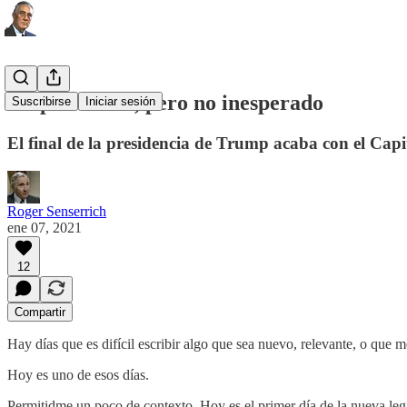
Sorprendente, pero no inesperado
Suscribirse
Iniciar sesión
El final de la presidencia de Trump acaba con el Cap
Roger Senserrich
ene 07, 2021
12
Compartir
Hay días que es difícil escribir algo que sea nuevo, relevante, o que 
Hoy es uno de esos días.
Permitidme un poco de contexto. Hoy es el primer día de la nueva legi