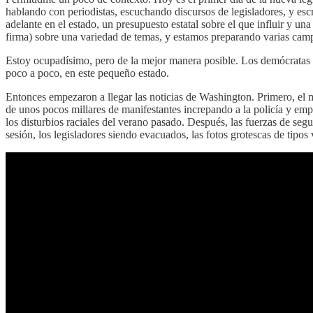
hablando con periodistas, escuchando discursos de legisladores, y esc
adelante en el estado, un presupuesto estatal sobre el que influir y u
firma) sobre una variedad de temas, y estamos preparando varias cam
Estoy ocupadísimo, pero de la mejor manera posible. Los demócratas 
poco a poco, en este pequeño estado.
Entonces empezaron a llegar las noticias de Washington. Primero, el m
de unos pocos millares de manifestantes increpando a la policía y empu
los disturbios raciales del verano pasado. Después, las fuerzas de segu
sesión, los legisladores siendo evacuados, las fotos grotescas de tipos