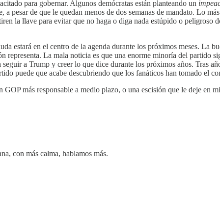
capacitado para gobernar. Algunos demócratas están planteando un
impea
ible, a pesar de que le quedan menos de dos semanas de mandato. Lo más
 tiren la llave para evitar que no haga o diga nada estúpido o peligroso
duda estará en el centro de la agenda durante los próximos meses. La buen
ión representa. La mala noticia es que una enorme minoría del partido s
 seguir a Trump y creer lo que dice durante los próximos años. Tras años
partido puede que acabe descubriendo que los fanáticos han tomado el c
un GOP más responsable a medio plazo, o una escisión que le deje en min
ana, con más calma, hablamos más.