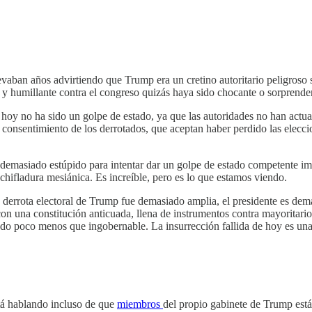
aban años advirtiendo que Trump era un cretino autoritario peligroso si
y humillante contra el congreso quizás haya sido chocante o sorprenden
e hoy no ha sido un golpe de estado, ya que las autoridades no han actu
consentimiento de los derrotados, que aceptan haber perdido las elecc
.
 demasiado estúpido para intentar dar un golpe de estado competente imp
 chifladura mesiánica. Es increíble, pero es lo que estamos viendo.
La derrota electoral de Trump fue demasiado amplia, el presidente es de
con una constitución anticuada, llena de instrumentos contra mayoritario
ndo poco menos que ingobernable. La insurrección fallida de hoy es una 
stá hablando incluso de que
miembros
del propio gabinete de Trump est