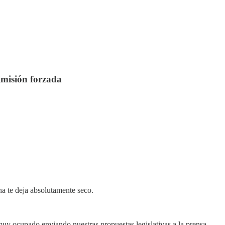
imisión forzada
na te deja absolutamente seco.
muy ocupado enviando nuestras propuestas legislativas a la prensa,