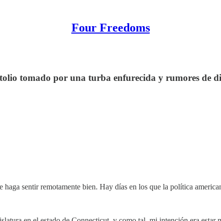
Four Freedoms
itolio tomado por una turba enfurecida y rumores de d
me haga sentir remotamente bien. Hay días en los que la política america
slatura en el estado de Connecticut, y como tal, mi intención era estar 