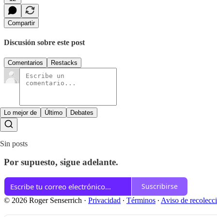
Compartir
Discusión sobre este post
Comentarios
Restacks
Lo mejor de
Último
Debates
Sin posts
Por supuesto, sigue adelante.
Suscribirse
© 2026 Roger Senserrich
·
Privacidad
∙
Términos
∙
Aviso de recolecc