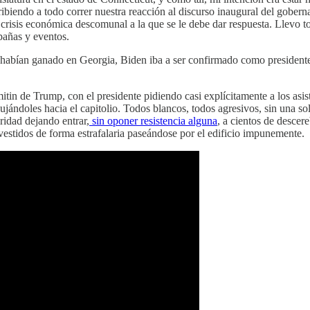
ribiendo a todo correr nuestra reacción al discurso inaugural del gobe
na crisis económica descomunal a la que se le debe dar respuesta. Llevo t
pañas y eventos.
habían ganado en Georgia, Biden iba a ser confirmado como presidente,
itin de Trump, con el presidente pidiendo casi explícitamente a los asi
jándoles hacia el capitolio. Todos blancos, todos agresivos, sin una sol
ridad dejando entrar,
sin oponer resistencia alguna
, a cientos de descer
 vestidos de forma estrafalaria paseándose por el edificio impunemente.