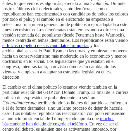
élites; lo que vemos es algo más parecido a una
evolución.
Durante
los tres últimos ciclos electorales, tanto demócratas como
republicanos han experimentado con candidatos de todos los colores
por todo el país, y el cambio en el electorado ha empezado a
seleccionar una nueva generación de políticos mejor adaptada a este
nuevo ecosistema. Los demócratas están empezando a ofrecer una
versión renovada del populismo (desde Fetterman hasta Warnock),
menos centrada en temas identitarios. Los republicanos están viendo
el fracaso repetido de sus candidatos trumpistas
y los
archicapitalistas estilo Paul Ryan en las urnas, y empiezan a moverse
hacia un conservadurismo más moderado en lo económico y menos
doctrinario en lo social. Los legisladores que ya estaban en el
congreso, mientras tanto, han visto cómo están cambiando los
vientos, y empiezan a adaptar su estrategia legislativa en esa
dirección.
El cambio en el clima político lo estamos viendo también en la
particular relación del GOP con Donald Trump. El final de la carrera
política del expresidente probablemente no será un
Götterdämmerung
terrible donde los líderes del partido se enfrentan
a él de forma dramática, sino un lento proceso de dejar de hacerle
caso. Los notables republicanos reaccionaron con poco entusiasmo
al anuncio presidencial de Trump, y todo apunta que
muchos
básicamente han dejado de cogerle el teléfono
. En vez de ser el
centro del debate, es alguien que es activamente ignorado, por