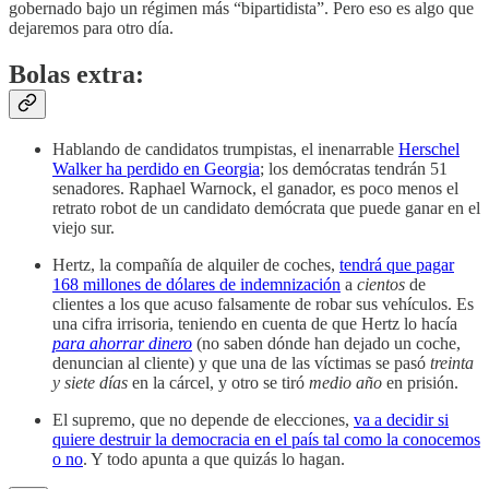
gobernado bajo un régimen más “bipartidista”. Pero eso es algo que
dejaremos para otro día.
Bolas extra:
Hablando de candidatos trumpistas, el inenarrable
Herschel
Walker ha perdido en Georgia
; los demócratas tendrán 51
senadores. Raphael Warnock, el ganador, es poco menos el
retrato robot de un candidato demócrata que puede ganar en el
viejo sur.
Hertz, la compañía de alquiler de coches,
tendrá que pagar
168 millones de dólares de indemnización
a
cientos
de
clientes a los que acuso falsamente de robar sus vehículos. Es
una cifra irrisoria, teniendo en cuenta de que Hertz lo hacía
para ahorrar dinero
(no saben dónde han dejado un coche,
denuncian al cliente) y que una de las víctimas se pasó
treinta
y siete días
en la cárcel, y otro se tiró
medio año
en prisión.
El supremo, que no depende de elecciones,
va a decidir si
quiere destruir la democracia en el país tal como la conocemos
o no
. Y todo apunta a que quizás lo hagan.