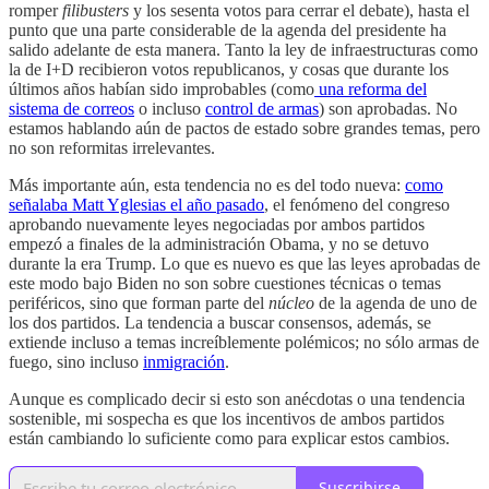
romper
filibusters
y los sesenta votos para cerrar el debate), hasta el
punto que una parte considerable de la agenda del presidente ha
salido adelante de esta manera. Tanto la ley de infraestructuras como
la de I+D recibieron votos republicanos, y cosas que durante los
últimos años habían sido improbables (como
una reforma del
sistema de correos
o incluso
control de armas
) son aprobadas. No
estamos hablando aún de pactos de estado sobre grandes temas, pero
no son reformitas irrelevantes.
Más importante aún, esta tendencia no es del todo nueva:
como
señalaba Matt Yglesias el año pasado
, el fenómeno del congreso
aprobando nuevamente leyes negociadas por ambos partidos
empezó a finales de la administración Obama, y no se detuvo
durante la era Trump. Lo que es nuevo es que las leyes aprobadas de
este modo bajo Biden no son sobre cuestiones técnicas o temas
periféricos, sino que forman parte del
núcleo
de la agenda de uno de
los dos partidos. La tendencia a buscar consensos, además, se
extiende incluso a temas increíblemente polémicos; no sólo armas de
fuego, sino incluso
inmigración
.
Aunque es complicado decir si esto son anécdotas o una tendencia
sostenible, mi sospecha es que los incentivos de ambos partidos
están cambiando lo suficiente como para explicar estos cambios.
Suscribirse