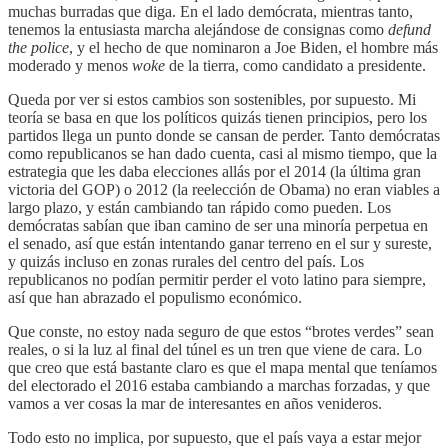
muchas burradas que diga. En el lado demócrata, mientras tanto,
tenemos la entusiasta marcha alejándose de consignas como
defund
the police
, y el hecho de que nominaron a Joe Biden, el hombre más
moderado y menos
woke
de la tierra, como candidato a presidente.
Queda por ver si estos cambios son sostenibles, por supuesto. Mi
teoría se basa en que los políticos quizás tienen principios, pero los
partidos llega un punto donde se cansan de perder. Tanto demócratas
como republicanos se han dado cuenta, casi al mismo tiempo, que la
estrategia que les daba elecciones allás por el 2014 (la última gran
victoria del GOP) o 2012 (la reelección de Obama) no eran viables a
largo plazo, y están cambiando tan rápido como pueden. Los
demócratas sabían que iban camino de ser una minoría perpetua en
el senado, así que están intentando ganar terreno en el sur y sureste,
y quizás incluso en zonas rurales del centro del país. Los
republicanos no podían permitir perder el voto latino para siempre,
así que han abrazado el populismo económico.
Que conste, no estoy nada seguro de que estos “brotes verdes” sean
reales, o si la luz al final del túnel es un tren que viene de cara. Lo
que creo que está bastante claro es que el mapa mental que teníamos
del electorado el 2016 estaba cambiando a marchas forzadas, y que
vamos a ver cosas la mar de interesantes en años venideros.
Todo esto no implica, por supuesto, que el país vaya a estar mejor