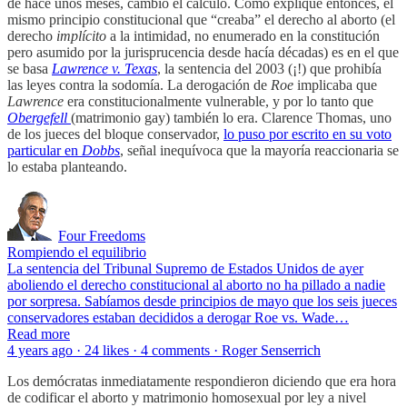
de hace unos meses, cambió el cálculo. Como expliqué entonces, el
mismo principio constitucional que “creaba” el derecho al aborto (el
derecho
implícito
a la intimidad, no enumerado en la constitución
pero asumido por la jurisprucencia desde hacía décadas) es en el que
se basa
Lawrence v. Texas
, la sentencia del 2003 (¡!) que prohibía
las leyes contra la sodomía. La derogación de
Roe
implicaba que
Lawrence
era constitucionalmente vulnerable, y por lo tanto que
Obergefell
(matrimonio gay) también lo era. Clarence Thomas, uno
de los jueces del bloque conservador,
lo puso por escrito en su voto
particular en
Dobbs
, señal inequívoca que la mayoría reaccionaria se
lo estaba planteando.
Four Freedoms
Rompiendo el equilibrio
La sentencia del Tribunal Supremo de Estados Unidos de ayer
aboliendo el derecho constitucional al aborto no ha pillado a nadie
por sorpresa. Sabíamos desde principios de mayo que los seis jueces
conservadores estaban decididos a derogar Roe vs. Wade…
Read more
4 years ago · 24 likes · 4 comments · Roger Senserrich
Los demócratas inmediatamente respondieron diciendo que era hora
de codificar el aborto y matrimonio homosexual por ley a nivel