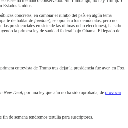
 ecosistema mediático conservador. Sin Limbaugh, no hay Trump. Y
en Estados Unidos.
públicas concretas, en cambiar el rumbo del país en algún tema
(aparte de hablar de
freedom
); se oponía a los demócratas, pero no
las presidenciales en siete de las últimas ocho elecciones), ha sido
cluyendo la primera ley de sanidad federal bajo Obama. El legado de
primera entrevista de Trump tras dejar la presidencia fue ayer, en Fox,
en New Deal
, por una ley que aún no ha sido aprobada, de
provocar
 fin de semana tendremos tertulia para suscriptores.