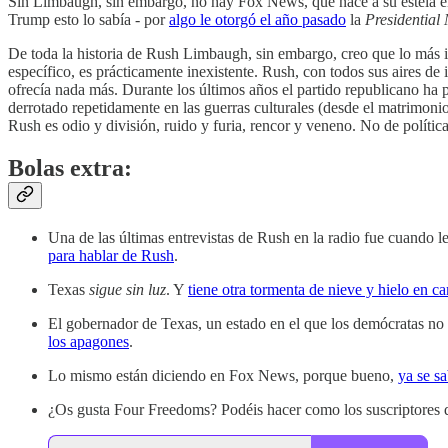
Sin Limbaugh, sin embargo, no hay Fox News, que nace a su estela 
Trump esto lo sabía - por
algo le otorgó el año pasado
la
Presidential
De toda la historia de Rush Limbaugh, sin embargo, creo que lo más i
específico, es prácticamente inexistente. Rush, con todos sus aires de 
ofrecía nada más. Durante los últimos años el partido republicano ha p
derrotado repetidamente en las guerras culturales (desde el matrimoni
Rush es odio y división, ruido y furia, rencor y veneno. No de política
Bolas extra:
Una de las últimas entrevistas de Rush en la radio fue cuando l
para hablar de Rush
.
Texas
sigue sin luz
. Y
tiene otra tormenta de nieve y hielo en c
El gobernador de Texas, un estado en el que los demócratas no
los apagones
.
Lo mismo están diciendo en Fox News, porque bueno,
ya se s
¿Os gusta Four Freedoms? Podéis hacer como los suscriptores qu