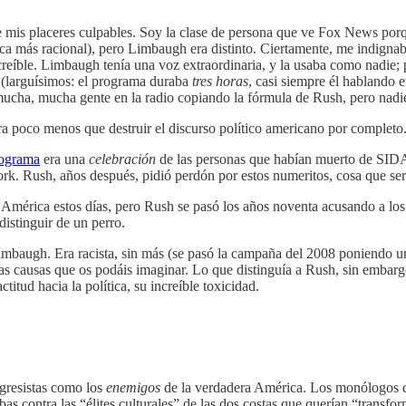
mis placeres culpables. Soy la clase de persona que ve Fox News porque
zca más racional), pero Limbaugh era distinto. Ciertamente, me indignab
creíble. Limbaugh tenía una voz extraordinaria, y la usaba como nadie; p
 (larguísimos: el programa duraba
tres horas
, casi siempre él hablando e
mucha, mucha gente en la radio copiando la fórmula de Rush, pero nadie 
a poco menos que destruir el discurso político americano por completo
rograma
era una
celebración
de las personas que habían muerto de SIDA.
. Rush, años después, pidió perdón por estos numeritos, cosa que serí
América estos días, pero Rush se pasó los años noventa acusando a los C
istinguir de un perro.
baugh. Era racista, sin más (se pasó la campaña del 2008 poniendo una
las causas que os podáis imaginar. Lo que distinguía a Rush, sin embargo
titud hacia la política, su increíble toxicidad.
ogresistas como los
enemigos
de la verdadera América. Los monólogos de 
ibas contra las “élites culturales” de las dos costas que querían “trans