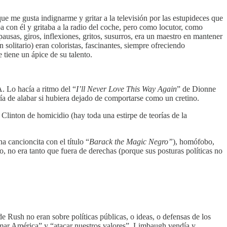
 me gusta indignarme y gritar a la televisión por las estupideces que
a con él y gritaba a la radio del coche, pero como locutor, como
ausas, giros, inflexiones, gritos, susurros, era un maestro en mantener
n solitario) eran coloristas, fascinantes, siempre ofreciendo
tiene un ápice de su talento.
.
 Lo hacía a ritmo del “
I’ll Never Love This Way Again
” de Dionne
a de alabar si hubiera dejado de comportarse como un cretino.
linton de homicidio (hay toda una estirpe de teorías de la
 cancioncita con el título “
Barack the Magic Negro”
), homófobo,
, no era tanto que fuera de derechas (porque sus posturas políticas no
Rush no eran sobre políticas públicas, o ideas, o defensas de los
formar América” y “atacar nuestros valores”. Limbaugh vendía y