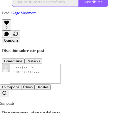
Suscribirse
Foto:
Gage Skidmore.
2
Compartir
Discusión sobre este post
Comentarios
Restacks
Lo mejor de
Último
Debates
Sin posts
Por supuesto, sigue adelante.