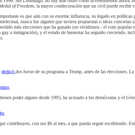
en 1996. Sin Limbaugh, no hay
talk radio
como la entendemos ahora, ni
 Medal of Freedom
, la mayor condecoración que un civil puede recibir 
mportante es que aún con su enorme influencia, su legado en políticas 
intelectual, nunca fue alguien que tuviera propuestas o ideas concretas 
erdido más elecciones que ha ganado (no olvidemos - el voto popular en 
o gay a inmigración), y el estado de bienestar ha seguido creciendo, in
s.
e
dedicó
dos hora
s de su programa a Trump, antes de las elecciones. La 
amino
.
 tienen poder alguno desde 1995, ha acusado a los demócratas y el
Gre
abe
.
e contribuyen, con sus $6 al mes, a que pueda seguir escribiendo. Este