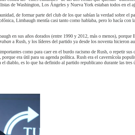
cialistas de Washington, Los Ángeles y Nueva York estaban todos en el aj
idad, de formar parte del club de los que sabían la verdad sobre el pa
iofónica, Limbaugh mentía casi tanto como hablaba, pero lo hacía con la
baugh en sus años dorados (entre 1990 y 2012, más o menos), porque Es
raban
a Rush, y los líderes del partido ya desde los noventa hicieron au
mportantes como para caer en el burdo racismo de Rush, o repetir sus
a, porque era útil para su agenda política. Rush era el cavernícola popul
n el diablo, es lo que ha definido al partido republicano durante las tres