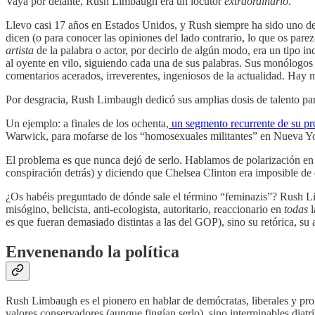
Vaya por delante, Rush Limbaugh era un locutor
extraordinario
.
Llevo casi 17 años en Estados Unidos, y Rush siempre ha sido uno de 
dicen (o para conocer las opiniones del lado contrario, lo que os pare
artista
de la palabra o actor, por decirlo de algún modo, era un tipo in
al oyente en vilo, siguiendo cada una de sus palabras. Sus monólogos
comentarios acerados, irreverentes, ingeniosos de la actualidad. Hay 
Por desgracia, Rush Limbaugh dedicó sus amplias dosis de talento par
Un ejemplo: a finales de los ochenta,
un segmento recurrente de su p
Warwick, para mofarse de los “homosexuales militantes” en Nueva York
El problema es que nunca dejó de serlo. Hablamos de polarización en 
conspiración detrás) y diciendo que Chelsea Clinton era imposible de d
¿Os habéis preguntado de dónde sale el término “feminazis”? Rush Lim
misógino, belicista, anti-ecologista, autoritario, reaccionario en
todas
es que fueran demasiado distintas a las del GOP), sino su retórica, su ac
Envenenando la política
Rush Limbaugh es el pionero en hablar de demócratas, liberales y pr
valores conservadores (aunque fingían serlo), sino interminables diatr