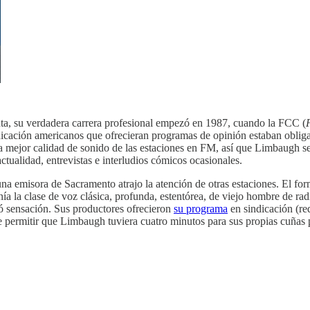
nta, su verdadera carrera profesional empezó en 1987, cuando la FCC (
cación americanos que ofrecieran programas de opinión estaban obligado
la mejor calidad de sonido de las estaciones en FM, así que Limbaugh s
tualidad, entrevistas e interludios cómicos ocasionales.
 emisora de Sacramento atrajo la atención de otras estaciones. El form
ía la clase de voz clásica, profunda, estentórea, de viejo hombre de r
 sensación. Sus productores ofrecieron
su programa
en sindicación (red
e permitir que Limbaugh tuviera cuatro minutos para sus propias cuñas 