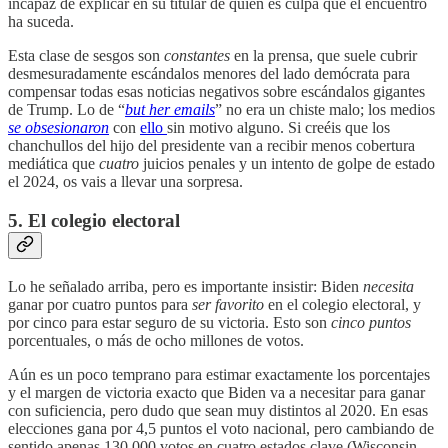
incapaz de explicar en su titular de quién es culpa que el encuentro
ha suceda.
Esta clase de sesgos son
constantes
en la prensa, que suele cubrir
desmesuradamente escándalos menores del lado demócrata para
compensar todas esas noticias negativos sobre escándalos gigantes
de Trump. Lo de “
but her emails
” no era un chiste malo; los medios
se obsesionaron
con
ello
sin motivo alguno. Si creéis que los
chanchullos del hijo del presidente van a recibir menos cobertura
mediática que
cuatro
juicios penales y un intento de golpe de estado
el 2024, os vais a llevar una sorpresa.
5. El colegio electoral
Lo he señalado arriba, pero es importante insistir: Biden
necesita
ganar por cuatro puntos para
ser favorito
en el colegio electoral, y
por cinco para estar seguro de su victoria. Esto son
cinco puntos
porcentuales, o más de ocho millones de votos.
Aún es un poco temprano para estimar exactamente los porcentajes
y el margen de victoria exacto que Biden va a necesitar para ganar
con suficiencia, pero dudo que sean muy distintos al 2020. En esas
elecciones gana por 4,5 puntos el voto nacional, pero cambiando de
sentido apenas 130.000 votos en cuatro estados clave (Wisconsin,