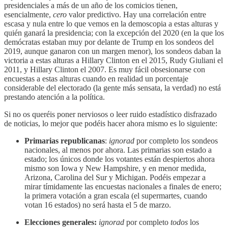
presidenciales a más de un año de los comicios tienen,
esencialmente,
cero
valor predictivo. Hay una correlación entre
escasa y nula entre lo que vemos en la demoscopia a estas alturas y
quién ganará la presidencia; con la excepción del 2020 (en la que los
demócratas estaban muy por delante de Trump en los sondeos del
2019, aunque ganaron con un margen menor), los sondeos daban la
victoria a estas alturas a Hillary Clinton en el 2015, Rudy Giuliani el
2011, y Hillary Clinton el 2007. Es muy fácil obsesionarse con
encuestas a estas alturas cuando en realidad un porcentaje
considerable del electorado (la gente más sensata, la verdad) no está
prestando atención a la política.
Si no os queréis poner nerviosos o leer ruido estadístico disfrazado
de noticias, lo mejor que podéis hacer ahora mismo es lo siguiente:
Primarias republicanas
:
ignorad
por completo los sondeos
nacionales, al menos por ahora. Las primarias son estado a
estado; los únicos donde los votantes están despiertos ahora
mismo son Iowa y New Hampshire, y en menor medida,
Arizona, Carolina del Sur y Michigan. Podéis empezar a
mirar tímidamente las encuestas nacionales a finales de enero;
la primera votación a gran escala (el supermartes, cuando
votan 16 estados) no será hasta el 5 de marzo.
Elecciones generales:
ignorad
por completo
todos
los