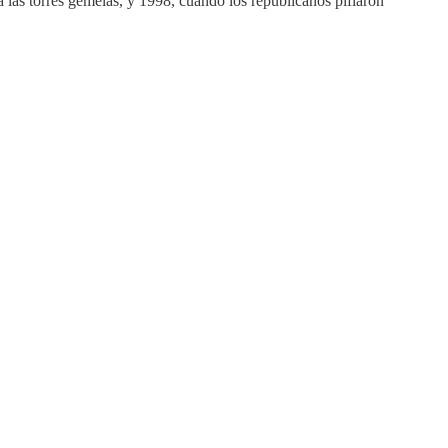
 las torres gemelas, y 1998, cuando los republicanos pifiaron