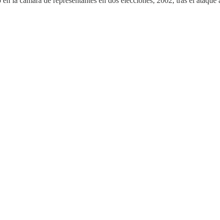
en la cámara de representantes en dos elecciones; 2002, tras el ataque a