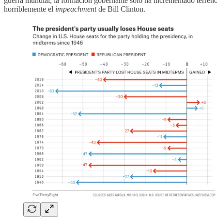
guerra mundial, la formación gobernante sólo ha incrementado terreno 
horriblemente el
impeachment
de Bill Clinton.